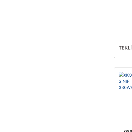
BL
TEKLİ
XKO