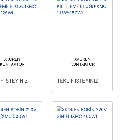
XKOREN
XKOREN
KONTAKTÖR
KONTAKTÖR
KİLİTLEME
KİLİTLEME
OĞU(XMC 185W-
BLOĞU(XMC 115W-
225W)
150W)
F İSTEYİNİZ
TEKLİF İSTEYİNİZ