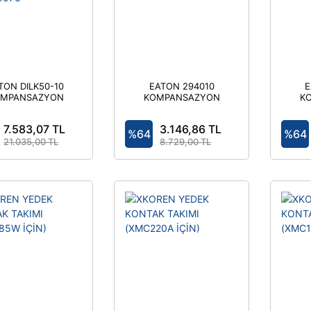
TON DILK50-10
EATON 294010
E
MPANSAZYON
KOMPANSAZYON
K
KONTAKTÖRÜ
KONTAKTÖRÜ
VAR Y7-294076
20KVAR
7.583,07 TL
3.146,86 TL
%64
%64
21.035,00 TL
8.729,00 TL