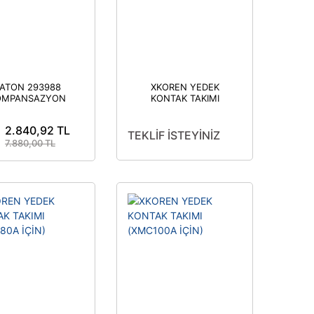
ATON 293988
XKOREN YEDEK
OMPANSAZYON
KONTAK TAKIMI
KONTAKTÖRÜ
(XMC225W İÇİN)
12,5KVAR
2.840,92 TL
TEKLİF İSTEYİNİZ
7.880,00 TL