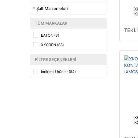
Şalt Malzemeleri
X
K
(
TÜM MARKALAR
TEKLİ
EATON (3)
XKOREN (88)
FILTRE SEÇENEKLERI
İndirimli Ürünler (84)
X
K
(