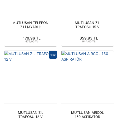
Parafudr
Röle & Aksesuarları
MUTLUSAN TELEFON
MUTLUSAN ZİL
ZİLİ (AYARLI)
TRAFOSU 15 V
Silindirik Sigorta
179,96 TL
359,93 TL
Sinyal Lambası
472,00 TL
944,00 TL
Solid State Röle
%62
Tamamlayıcı Ürünler
Termik Röle
Termik Röleler
Trafo (İzolasyon ve Kumanda)
YARDIMCI KONTAK
MUTLUSAN ZİL
MUTLUSAN AIRCOL
Yumuşak Yolvericiler
TRAFOSU 12 V
150 ASPİRATÖR