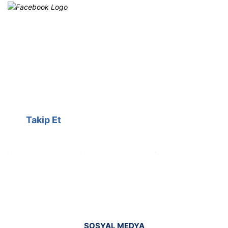
Facebook
@cagrielektrik
Kampanyalarımızı facebook
hesabımızdan takip edebilirsiniz.
Takip Et
SOSYAL MEDYA