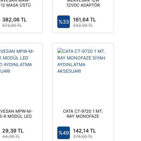
RVESAN MRW-
MERVESAN 12W
-12 MASA ÜSTÜ
12VDC ADAPTÖR
ELİ 3A 12V 40W
AC/DC SMPS
382,06 TL
161,64 TL
ADAPTÖR
%33
573,00 TL
242,00 TL
VESAN MPW-M-
CATA CT-9720 1 MT.
15-K MODÜL LED
RAY MONOFAZE
MIZI AYDINLATMA
SİYAH AYDINLATMA
AKSESUARI
AKSESUARI
29,39 TL
142,14 TL
%49
44,00 TL
276,00 TL