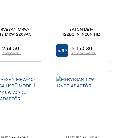
RVESAN MRW-
EATON DE1-
12 MRW 220VAC
122D3FN-N20N HIZ
,75A 50-60HZ-
AYARLI YOLVERİCİ-
AĞRI TRAFO VE
FİLTRELİ 0,37KW
264,50 TL
5.150,30 TL
DRİVER
2,3A MONOFAZE
%63
397,00 TL
230V (FS1)
13.890,00 TL