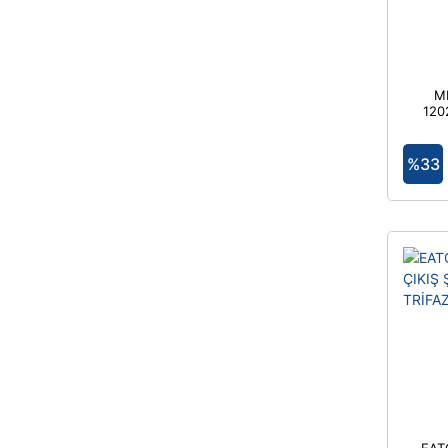
M
120
V
TR
%33