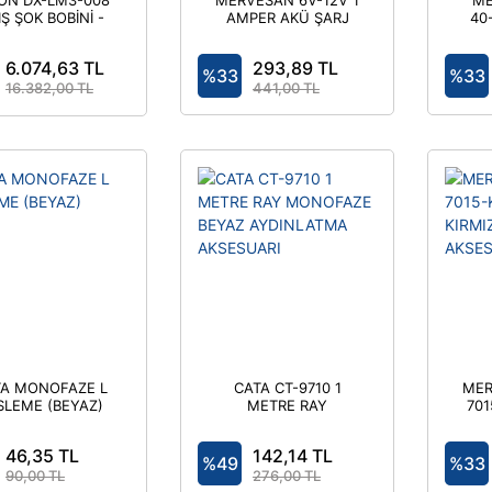
ON DX-LM3-008
MERVESAN 6V-12V 1
ME
IŞ ŞOK BOBİNİ -
AMPER AKÜ ŞARJ
40
TRİFAZE 8A
MOD
6.074,63 TL
293,89 TL
%33
%33
16.382,00 TL
441,00 TL
A MONOFAZE L
CATA CT-9710 1
MER
SLEME (BEYAZ)
METRE RAY
70
MONOFAZE BEYAZ
KIR
AYDINLATMA
46,35 TL
142,14 TL
AKSESUARI
%49
%33
90,00 TL
276,00 TL