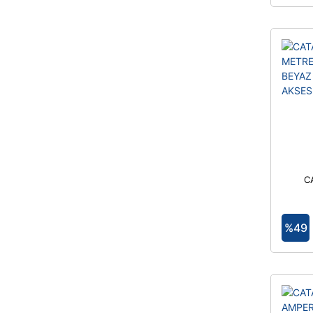
C
MO
%49