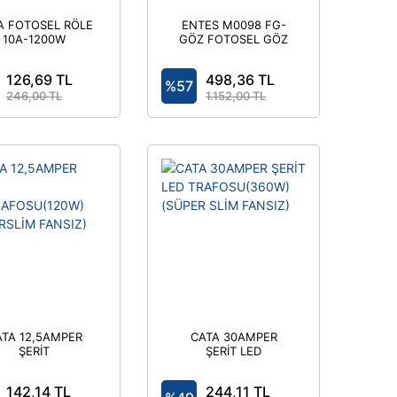
A FOTOSEL RÖLE
ENTES M0098 FG-
10A-1200W
GÖZ FOTOSEL GÖZ
126,69 TL
498,36 TL
%57
246,00 TL
1.152,00 TL
TA 12,5AMPER
CATA 30AMPER
ŞERİT
ŞERİT LED
TRAFOSU(120W)
TRAFOSU(360W)
PERSLİM FANSIZ)
(SÜPER SLİM
142,14 TL
244,11 TL
FANSIZ)