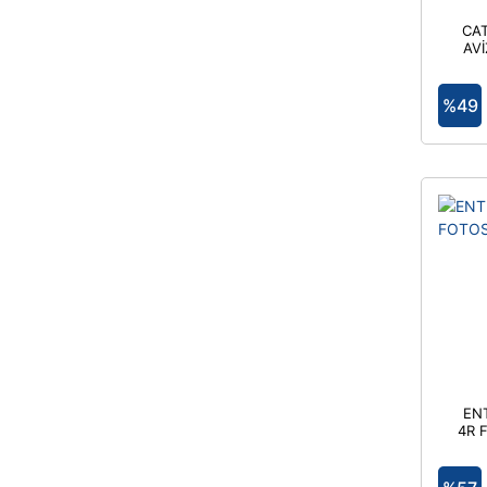
GUASSI (1)
CAT
HURRY-BOLT (1)
AV
İNOLED (9)
%49
MERVESAN (65)
MUTLUSAN (11)
OMRON (2)
OSRAM (13)
PELSAN (2)
PHILIPS (13)
VİKO (1)
EN
4R 