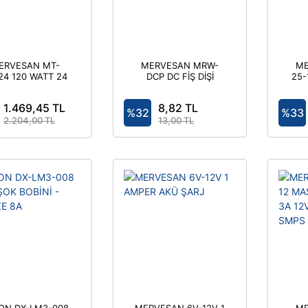
ERVESAN MT-
MERVESAN MRW-
ME
24 120 WATT 24
DCP DC FİŞ DİŞİ
25-
DC ADAPTÖR
TRAFO VE DRİVER
0
AFO VE DRİVER
Ç
1.469,45 TL
8,82 TL
%32
%33
2.204,00 TL
13,00 TL