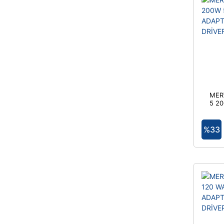
MER
5 2
ADA
%33