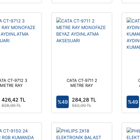
ATA CT-9712 3
CATA CT-9711 2
METRE RAY
METRE RAY
NOFAZE BEYAZ
MONOFAZE BEYAZ
AYDINLATMA
AYDINLATMA
426,42 TL
284,28 TL
AKSESUARI
AKSESUARI
%49
%49
828,00 TL
552,00 TL