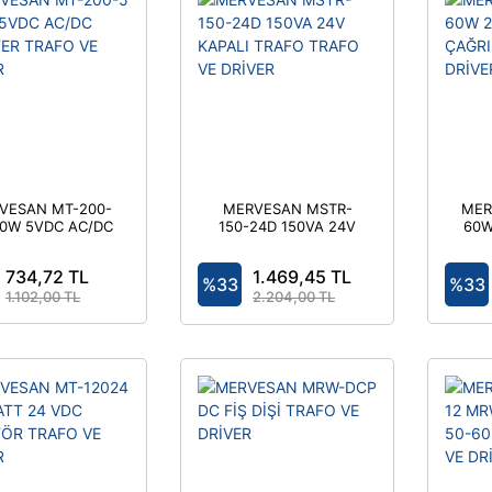
VESAN MT-200-
MERVESAN MSTR-
MER
00W 5VDC AC/DC
150-24D 150VA 24V
60W
PTER TRAFO VE
KAPALI TRAFO
Ç
DRİVER
TRAFO VE DRİVER
734,72 TL
1.469,45 TL
%33
%33
1.102,00 TL
2.204,00 TL