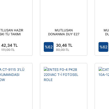
TLUSAN HAZIR
MUTLUSAN
MU
SKI TİJ TAKIMI
DONANMA DUY E27
DU
(DUY)
PORSELEN
42,34 TL
30,46 TL
%62
%62
111,00 TL
80,00 TL