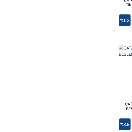
EAT
ÇIK
%63
CAT
BE
%49