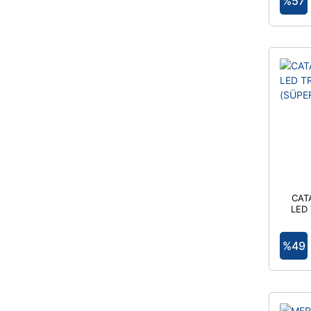
%57
CAT
LED
%49