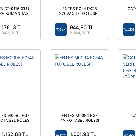
A CT-9115 3'LÜ
ENTES FG-4 PK28
CAT
İZE KUMANDASI
220VAC T-İ FOTOSEL
3X1000W
ROLE
176,13 TL
944,80 TL
%57
%49
342,00 TL
2.184,00 TL
TES M0095 FG-
ENTES M0094 FG-
CA
FOTOSEL RÖLESİ
4A FOTOSEL RÖLESİ
LED
(SÜ
1.162,83 TL
1.001,90 TL