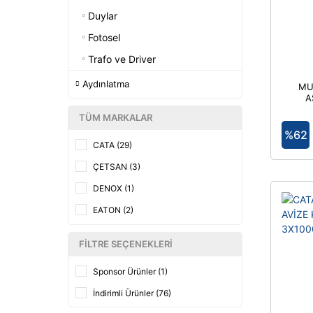
Duylar
Fotosel
Trafo ve Driver
Aydınlatma
MU
A
TÜM MARKALAR
%62
CATA (29)
ÇETSAN (3)
DENOX (1)
EATON (2)
ELT (1)
FILTRE SEÇENEKLERI
ENTES (5)
Sponsor Ürünler (1)
ERAPLAST (2)
İndirimli Ürünler (76)
FUJİ LED (1)