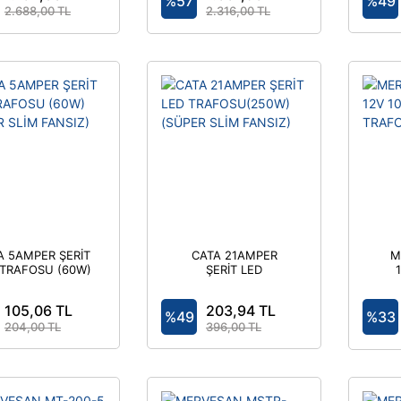
%57
%49
2.688,00 TL
2.316,00 TL
A 5AMPER ŞERİT
CATA 21AMPER
M
 TRAFOSU (60W)
ŞERİT LED
(SÜPER SLİM
TRAFOSU(250W)
ADA
FANSIZ)
(SÜPER SLİM
105,06 TL
203,94 TL
FANSIZ)
%49
%33
204,00 TL
396,00 TL