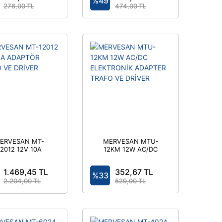
%49
276,00 TL
474,00 TL
ERVESAN MT-
MERVESAN MTU-
12012 12V 10A
12KM 12W AC/DC
PTÖR TRAFO VE
ELEKTRONİK
DRİVER
ADAPTER TRAFO VE
1.469,45 TL
352,67 TL
DRİVER
%33
2.204,00 TL
529,00 TL