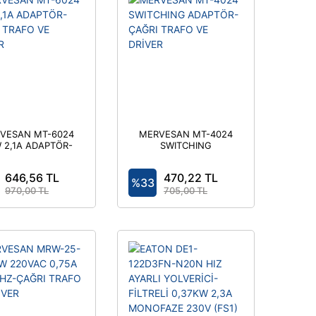
VESAN MT-6024
MERVESAN MT-4024
 2,1A ADAPTÖR-
SWITCHING
AĞRI TRAFO VE
ADAPTÖR-ÇAĞRI
DRİVER
TRAFO VE DRİVER
646,56 TL
470,22 TL
%33
970,00 TL
705,00 TL