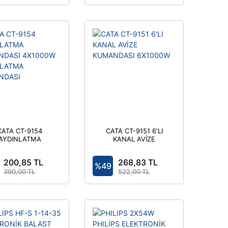
CATA CT-9154
CATA CT-9151 6'LI
AYDINLATMA
KANAL AVİZE
KUMANDASI
KUMANDASI
4X1000W
6X1000W
200,85 TL
268,83 TL
AYDINLATMA
%49
KUMANDASI
390,00 TL
522,00 TL