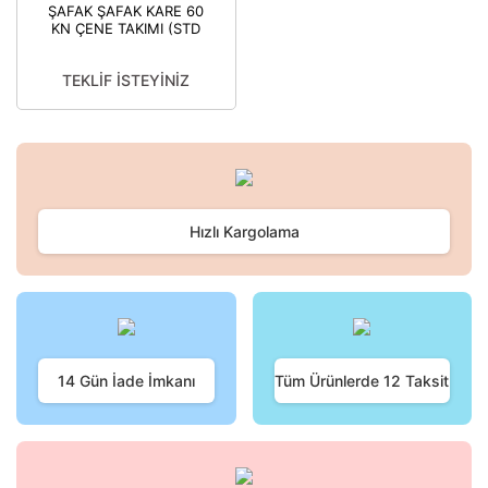
ŞAFAK ŞAFAK KARE 60
KN ÇENE TAKIMI (STD
TİP) 35-95MM2 (1
ADET) 8680734719137
TEKLİF İSTEYİNİZ
Hızlı Kargolama
14 Gün İade İmkanı
Tüm Ürünlerde 12 Taksit