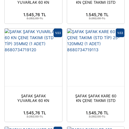
YUVARLAK 60 KN
KN ÇENE TAKIMI (STD
ÇENE TAKIMI (STD TİP)
TİP) 50-70MM2 (1
10MM2 (1 ADET)
ADET) 8680734719151
1.545,76 TL
1.545,76 TL
8680734719052
3.262,00 TL
3.262,00 TL
%53
%53
ŞAFAK ŞAFAK
ŞAFAK ŞAFAK KARE 60
YUVARLAK 60 KN
KN ÇENE TAKIMI (STD
ÇENE TAKIMI (STD TİP)
TİP) 25-120MM2 (1
35MM2 (1 ADET)
ADET) 8680734719113
1.545,76 TL
1.545,76 TL
8680734719120
3.262,00 TL
3.262,00 TL