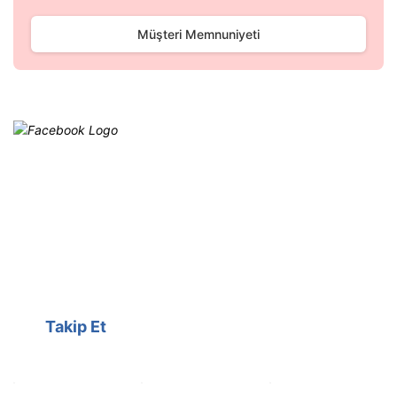
Müşteri Memnuniyeti
Facebook
@cagrielektrik
Kampanyalarımızı facebook
hesabımızdan takip edebilirsiniz.
Takip Et