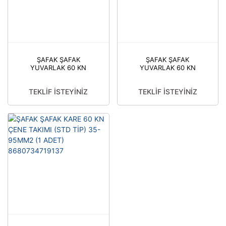
ŞAFAK ŞAFAK
ŞAFAK ŞAFAK
YUVARLAK 60 KN
YUVARLAK 60 KN
ÇENE TAKIMI (STD TİP)
ÇENE TAKIMI (STD TİP)
50MM2 (1 ADET)
150MM2 (1 ADET)
TEKLİF İSTEYİNİZ
TEKLİF İSTEYİNİZ
8680734719144
8680734719199