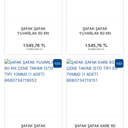
ŞAFAK ŞAFAK
ŞAFAK ŞAFAK
YUVARLAK 60 KN
YUVARLAK 60 KN
ÇENE TAKIMI (STD TİP)
ÇENE TAKIMI (STD TİP)
25MM2 (1 ADET)
16MM2 (1 ADET)
1.545,76 TL
1.545,76 TL
8680734719106
8680734719076
3.262,00 TL
3.262,00 TL
%53
%53
ŞAFAK ŞAFAK
ŞAFAK ŞAFAK KARE 60