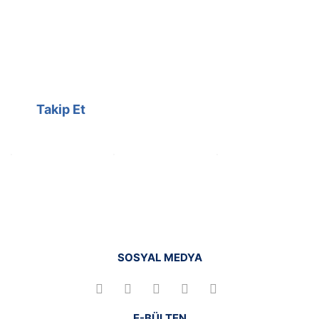
@cagrielektrik
Kampanyalarımızı facebook
hesabımızdan takip edebilirsiniz.
Takip Et
SOSYAL MEDYA
E-BÜLTEN