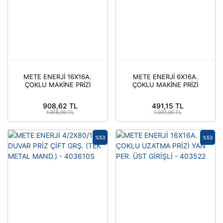
METE ENERJİ 16X16A.
METE ENERJİ 6X16A.
ÇOKLU MAKİNE PRİZİ
ÇOKLU MAKİNE PRİZİ
(TEK
(MET.MANDAL MEN.
MET.MAN.MEN.KAPAK)
KAP.LI) - 403700S
908,62 TL
491,15 TL
- 403720S
1.918,00 TL
1.037,00 TL
%53
%53