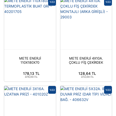
%53
%53
METE ENERJİ
METE ENERJİ 4X10A.
110X180X70
ÇOKLU FİŞ ÇEKİRDEK
TERMOPLASTİK BUAT
MONTAJLI (ARKA
GRİ - 40201705
GİRİŞLİ) - 29003
178,13 TL
128,64 TL
376,00 TL
272,00 TL
%53
%53