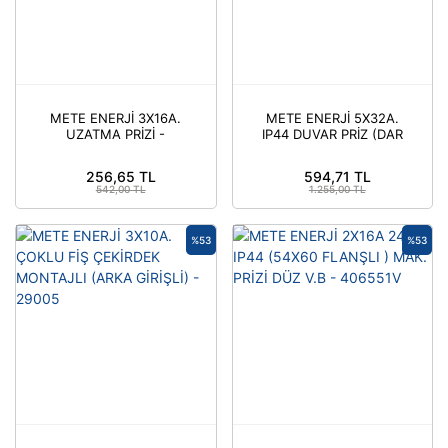
METE ENERJİ 3X16A.
METE ENERJİ 5X32A.
UZATMA PRİZİ -
IP44 DUVAR PRİZ (DAR
401020Z
TİP) VİDALI BAĞ. -
406632V
256,65 TL
594,71 TL
542,00 TL
1.255,00 TL
%53
%53