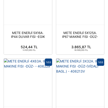
METE ENERJİ 5X16A.
METE ENERJİ 5X125A.
IP44 DUVAR FISI -EGIK
IP67 MAKINE FISI -DÜZ-
GÖVDELI- - 406305
- 406239
524,44 TL
3.865,87 TL
1.107,00 TL
8.159,00 TL
%53
%53