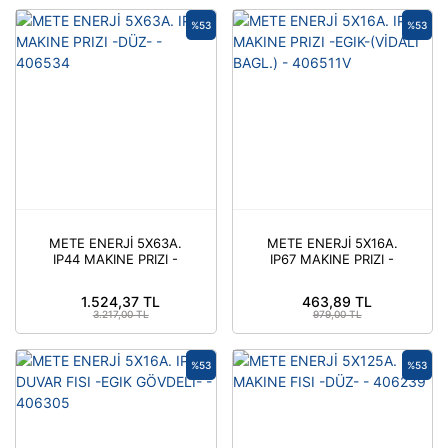
%53
%53
METE ENERJİ 5X63A.
METE ENERJİ 5X16A.
IP44 MAKINE PRIZI -
IP67 MAKINE PRIZI -
DÜZ- - 406534
EGIK-(VİDALİ BAGL.) -
406511V
1.524,37 TL
463,89 TL
3.217,00 TL
979,00 TL
%53
%53