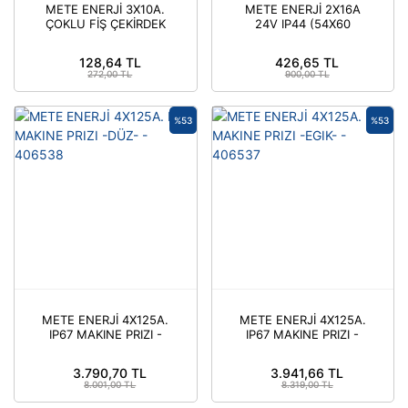
METE ENERJİ 3X10A.
METE ENERJİ 2X16A
ÇOKLU FİŞ ÇEKİRDEK
24V IP44 (54X60
MONTAJLI (ARKA
FLANŞLI ) MAK. PRİZİ
GİRİŞLİ) - 29005
DÜZ V.B - 406551V
128,64 TL
426,65 TL
272,00 TL
900,00 TL
%53
%53
METE ENERJİ 4X125A.
METE ENERJİ 4X125A.
IP67 MAKINE PRIZI -
IP67 MAKINE PRIZI -
DÜZ- - 406538
EGIK- - 406537
3.790,70 TL
3.941,66 TL
8.001,00 TL
8.319,00 TL