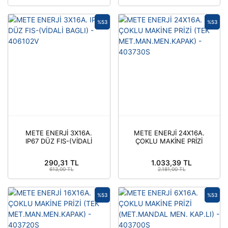
%53
%53
METE ENERJİ 3X16A.
METE ENERJİ 24X16A.
IP67 DÜZ FIS-(VİDALİ
ÇOKLU MAKİNE PRİZİ
BAGLI) - 406102V
(TEK
MET.MAN.MEN.KAPAK)
290,31 TL
1.033,39 TL
- 403730S
613,00 TL
2.181,00 TL
%53
%53