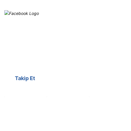
Facebook
@cagrielektrik
Kampanyalarımızı facebook
hesabımızdan takip edebilirsiniz.
Takip Et