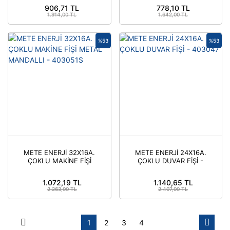
MANDAL - 403098S
906,71 TL
778,10 TL
1.914,00 TL
1.642,00 TL
%53
%53
METE ENERJİ 32X16A.
METE ENERJİ 24X16A.
ÇOKLU MAKİNE FİŞİ
ÇOKLU DUVAR FİŞİ -
METAL MANDALLI -
403047
403051S
1.072,19 TL
1.140,65 TL
2.263,00 TL
2.407,00 TL
1
2
3
4