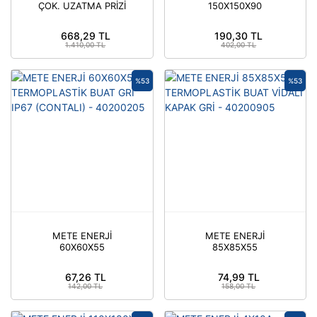
ÇOK. UZATMA PRİZİ
150X150X90
ÜSTGRŞ. TEKM. MAN.-
TERMOPLATİK BUAT
MET-E
GRİ - 40204705
668,29 TL
190,30 TL
1.410,00 TL
402,00 TL
%53
%53
METE ENERJİ
METE ENERJİ
60X60X55
85X85X55
TERMOPLASTİK BUAT
TERMOPLASTİK BUAT
GRİ IP67 (CONTALI) -
VİDALİ KAPAK GRİ -
67,26 TL
74,99 TL
40200205
40200905
142,00 TL
158,00 TL