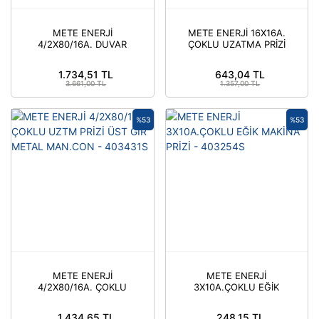
METE ENERJİ
METE ENERJİ 16X16A.
4/2X80/16A. DUVAR
ÇOKLU UZATMA PRİZİ
PRİZ ÇİFT GRŞ. (TEK
YAN PER. ÜST GİRİŞLİ -
METAL MAND.) -
403522
1.734,51 TL
643,04 TL
403610S
3.661,00 TL
1.357,00 TL
%53
%53
METE ENERJİ
METE ENERJİ
4/2X80/16A. ÇOKLU
3X10A.ÇOKLU EĞİK
UZTM PRİZİ ÜST GİR
MAKİNA PRİZİ -
METAL MAN.CON -
403254S
1.434,65 TL
248,15 TL