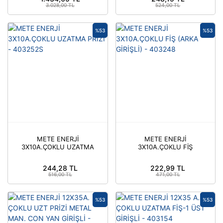
403431S
3.028,00 TL
524,00 TL
%53
%53
METE ENERJİ
METE ENERJİ
3X10A.ÇOKLU UZATMA
3X10A.ÇOKLU FİŞ
PRİZİ - 403252S
(ARKA GİRİŞLİ) -
403248
244,28 TL
222,99 TL
516,00 TL
471,00 TL
%53
%53