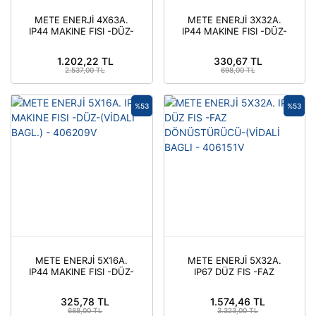
METE ENERJİ 4X63A.
METE ENERJİ 3X32A.
IP44 MAKINE FISI -DÜZ-
IP44 MAKINE FISI -DÜZ-
- 406229
(VİDALİ BAGL.) -
406213V
1.202,22 TL
330,67 TL
2.537,00 TL
698,00 TL
%53
%53
METE ENERJİ 5X16A.
METE ENERJİ 5X32A.
IP44 MAKINE FISI -DÜZ-
IP67 DÜZ FIS -FAZ
(VİDALİ BAGL.) -
DÖNÜSTÜRÜCÜ-
406209V
(VİDALİ BAGLI -
325,78 TL
1.574,46 TL
406151V
688,00 TL
3.323,00 TL