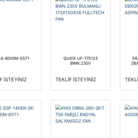
AS 4000M-5ST1
QUICK UF-175123
ER
BWN 230V
DE
RULMANLI
172X150X38
FULLTECH FAN
F İSTEYİNİZ
TEKLİF İSTEYİNİZ
TEKLİ