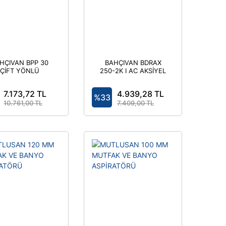
HÇIVAN BPP 30
BAHÇIVAN BDRAX
ÇİFT YÖNLÜ
250-2K I AC AKSİYEL
PLASTİK FAN
FANLAR 2800 D/DAK
7.173,72 TL
4.939,28 TL
%33
10.761,00 TL
7.409,00 TL