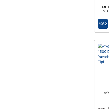
MUT
MUT
%62
AY
Mon
Ka