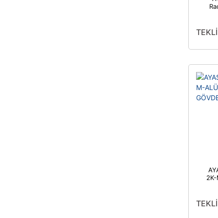
Ra
TEKLİ
AY
2K
GÖ
TEKLİ