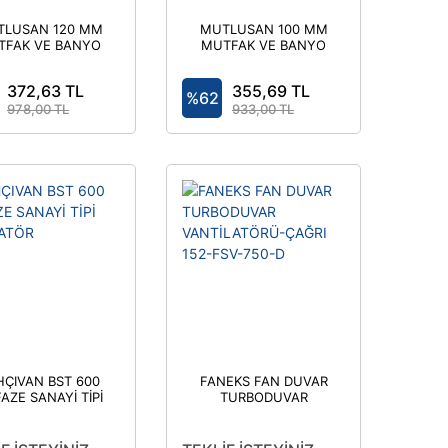
TLUSAN 120 MM
MUTLUSAN 100 MM
TFAK VE BANYO
MUTFAK VE BANYO
ASPİRATÖRÜ
ASPİRATÖRÜ
372,63 TL
355,69 TL
%62
978,00 TL
933,00 TL
HÇIVAN BST 600
FANEKS FAN DUVAR
FAZE SANAYİ TİPİ
TURBODUVAR
ASPİRATÖR
VANTİLATÖRÜ-
ÇAĞRI 152-FSV-750-
D