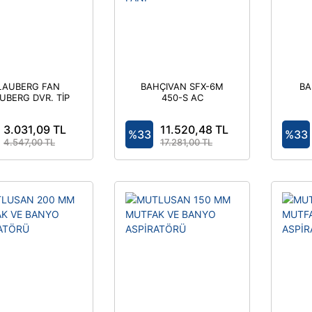
LAUBERG FAN
BAHÇIVAN SFX-6M
BA
UBERG DVR. TİP
450-S AC
O STİL SSZ. MT.
MONOFAZE AKSİYEL
FAN
SOĞUTMA FANI
3.031,09 TL
11.520,48 TL
%33
%33
4.547,00 TL
17.281,00 TL