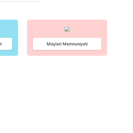
t
Müşteri Memnuniyeti