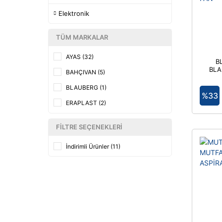
Elektronik
TÜM MARKALAR
AYAS (32)
B
BLA
BAHÇIVAN (5)
AER
BLAUBERG (1)
%33
ERAPLAST (2)
FANEKS FAN (1)
FILTRE SEÇENEKLERI
MUTLUSAN (6)
İndirimli Ürünler (11)
QUICK (3)