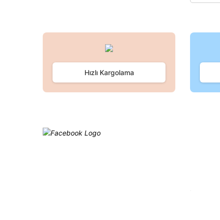
Hızlı Kargolama
Facebook
@cagrielektrik
Kampanyalarımızı facebook
hesabımızdan takip edebilirsiniz.