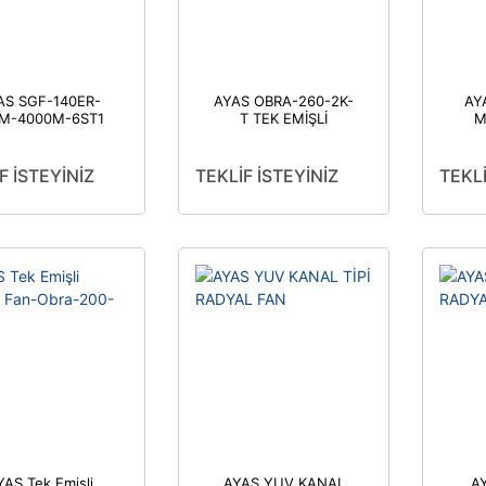
AS SGF-140ER-
AYAS OBRA-260-2K-
AY
-M-4000M-6ST1
T TEK EMİŞLİ
M
RADYAL SALYANGOZ
FAN
F İSTEYİNİZ
TEKLİF İSTEYİNİZ
TEKLİ
YAS Tek Emişli
AYAS YUV KANAL
AY