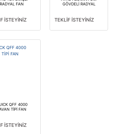
RADYAL FAN
GÖVDELİ RADYAL
FAN-AGF-140ER-2K-
M
F İSTEYİNİZ
TEKLİF İSTEYİNİZ
UICK QFF 4000
AVAN TİPİ FAN
F İSTEYİNİZ