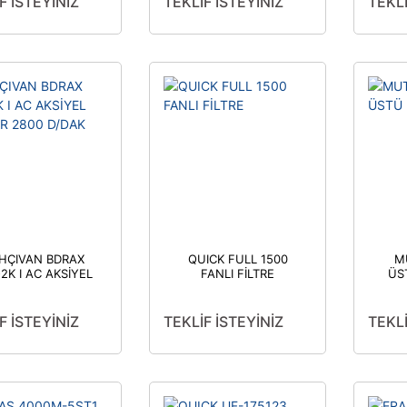
F İSTEYİNİZ
TEKLİF İSTEYİNİZ
TEKLİ
HÇIVAN BDRAX
QUICK FULL 1500
M
2K I AC AKSİYEL
FANLI FİLTRE
ÜS
LAR 2800 D/DAK
F İSTEYİNİZ
TEKLİF İSTEYİNİZ
TEKLİ