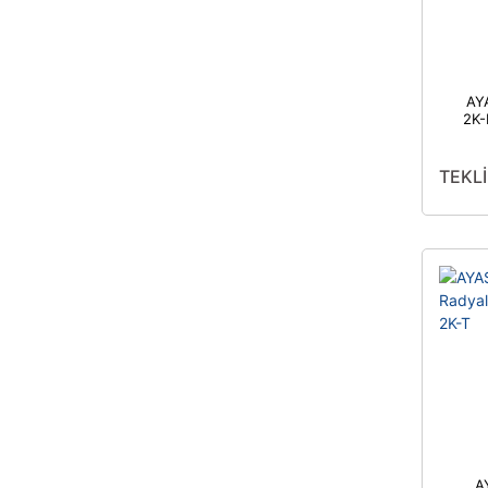
AY
2K
TEKLİ
A