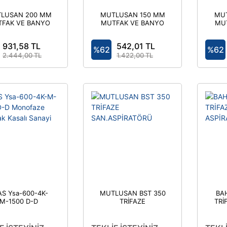
LUSAN 200 MM
MUTLUSAN 150 MM
MU
FAK VE BANYO
MUTFAK VE BANYO
MU
ASPİRATÖRÜ
ASPİRATÖRÜ
931,58 TL
542,01 TL
%62
%62
2.444,00 TL
1.422,00 TL
AS Ysa-600-4K-
MUTLUSAN BST 350
BA
M-1500 D-D
TRİFAZE
TRİ
ofaze Yuvarlak
SAN.ASPİRATÖRÜ
salı Sanayi Tipi