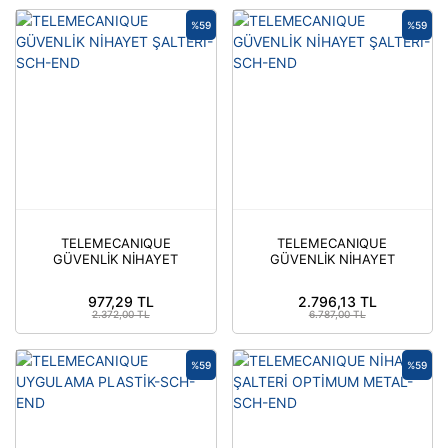
%59
%59
TELEMECANIQUE
TELEMECANIQUE
GÜVENLİK NİHAYET
GÜVENLİK NİHAYET
ŞALTERİ-SCH-END
ŞALTERİ-SCH-END
977,29 TL
2.796,13 TL
2.372,00 TL
6.787,00 TL
%59
%59