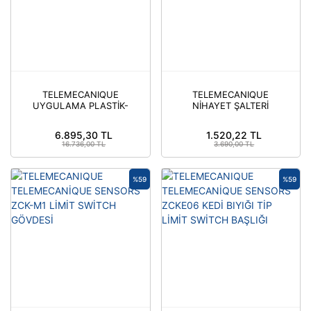
TELEMECANIQUE
TELEMECANIQUE
UYGULAMA PLASTİK-
NİHAYET ŞALTERİ
SCH-END
OPTİMUM METAL-SCH-
END
6.895,30 TL
1.520,22 TL
16.736,00 TL
3.690,00 TL
%59
%59