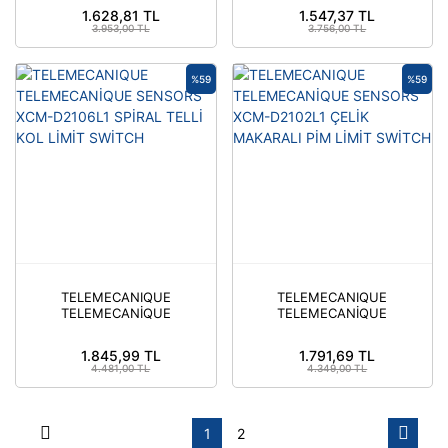
ÇELİK MAKARALI PİM
METAL PİMLİ LİMİT
1.628,81 TL
1.547,37 TL
LİMİT SWİTCH
SWİTCH
3.953,00 TL
3.756,00 TL
%59
%59
TELEMECANIQUE
TELEMECANIQUE
TELEMECANİQUE
TELEMECANİQUE
SENSORS XCM-
SENSORS XCM-
D2106L1 SPİRAL TELLİ
D2102L1 ÇELİK
1.845,99 TL
1.791,69 TL
KOL LİMİT SWİTCH
MAKARALI PİM LİMİT
4.481,00 TL
4.349,00 TL
SWİTCH
1
2