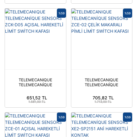
KAFASI
%59
%59
TELEMECANIQUE
TELEMECANIQUE
TELEMECANİQUE
TELEMECANİQUE
SENSORS ZCK-D05
SENSORS ZCE-02
AÇISAL HAREKETLİ
ÇELİK MAKARALI PİMLİ
651,52 TL
705,82 TL
LİMİT SWİTCH KAFASI
LİMİT SWİTCH KAFASI
1.581,00 TL
1.713,00 TL
%59
%59