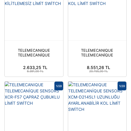
TELEMECANIQUE
TELEMECANIQUE
TELEMECANİQUE
TELEMECANİQUE
SENSORS XCS-A501
SENSORS XCR-T115
METAL GÖVDELİ
ÇELİK MAKARALI KOL
2.633,25 TL
8.551,26 TL
KİLİTLEMESİZ LİMİT
LİMİT SWİTCH
6.391,00 TL
20.755,00 TL
SWİTCH
%59
%59