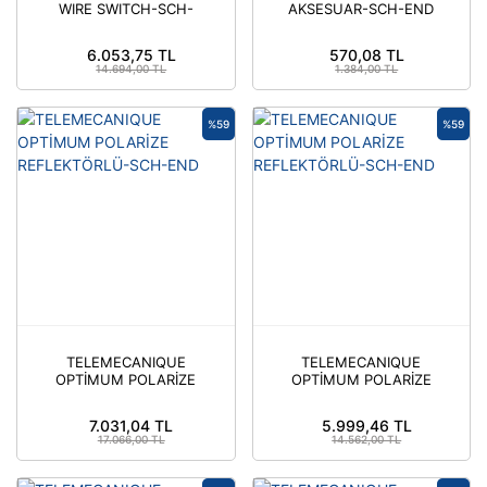
WIRE SWITCH-SCH-
AKSESUAR-SCH-END
END
6.053,75 TL
570,08 TL
14.694,00 TL
1.384,00 TL
%59
%59
TELEMECANIQUE
TELEMECANIQUE
OPTİMUM POLARİZE
OPTİMUM POLARİZE
REFLEKTÖRLÜ-SCH-
REFLEKTÖRLÜ-SCH-
END
END
7.031,04 TL
5.999,46 TL
17.066,00 TL
14.562,00 TL