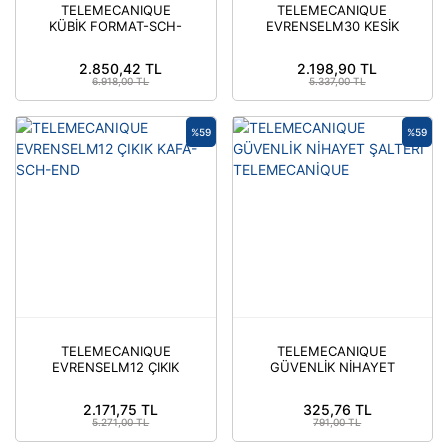
TELEMECANIQUE
TELEMECANIQUE
KÜBİK FORMAT-SCH-
EVRENSELM30 KESİK
END
KAFA-SCH-END
2.850,42 TL
2.198,90 TL
6.918,00 TL
5.337,00 TL
%59
%59
TELEMECANIQUE
TELEMECANIQUE
EVRENSELM12 ÇIKIK
GÜVENLİK NİHAYET
KAFA-SCH-END
ŞALTERİ
TELEMECANİQUE
2.171,75 TL
325,76 TL
5.271,00 TL
791,00 TL