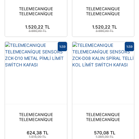
TELEMECANIQUE
TELEMECANIQUE
TELEMECANİQUE
TELEMECANİQUE
SENSORS ZCK-M1 LİMİT
SENSORS ZCKE06 KEDİ
SWİTCH GÖVDESİ
BIYIĞI TİP LİMİT
1.520,22 TL
1.520,22 TL
SWİTCH BAŞLIĞI
3.690,00 TL
3.690,00 TL
%59
%59
TELEMECANIQUE
TELEMECANIQUE
TELEMECANİQUE
TELEMECANİQUE
SENSORS ZCK-D10
SENSORS ZCK-D08
METAL PİMLİ LİMİT
KALIN SPİRAL TELLİ
624,38 TL
570,08 TL
SWİTCH KAFASI
KOL LİMİT SWİTCH
1.515,00 TL
1.384,00 TL