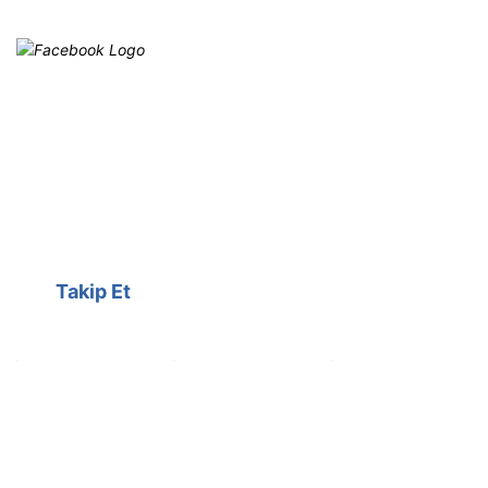
Facebook
@cagrielektrik
Kampanyalarımızı facebook
hesabımızdan takip edebilirsiniz.
Takip Et