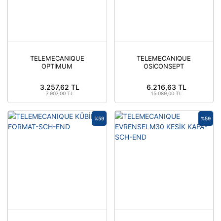
TELEMECANIQUE
TELEMECANIQUE
OPTİMUM
OSİCONSEPT
REFLEKTÖRLÜ-SCH-
KOMPAKT-SCH-END
END
3.257,62 TL
6.216,63 TL
7.907,00 TL
15.089,00 TL
%59
%59