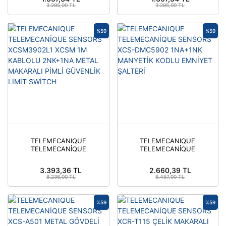
KİLİTLEMESİZ LİMİT
GÖVDELİ KİLİTLEMESİZ
3.295,00 TL
3.295,00 TL
SWİTCH
LİMİT SWİTCH
%59
%59
TELEMECANIQUE
TELEMECANIQUE
TELEMECANİQUE
TELEMECANİQUE
SENSORS XCSM3902L1
SENSORS XCS-
XCSM 1M KABLOLU
DMC5902 1NA+1NK
3.393,36 TL
2.660,39 TL
2NK+1NA METAL
MANYETİK KODLU
8.236,00 TL
6.457,00 TL
MAKARALI PİMLİ
EMNİYET ŞALTERİ
GÜVENLİK LİMİT
SWİTCH
%59
%59