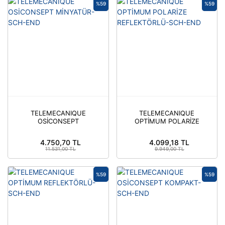
%59
%59
TELEMECANIQUE
TELEMECANIQUE
OSİCONSEPT
OPTİMUM POLARİZE
MİNYATÜR-SCH-END
REFLEKTÖRLÜ-SCH-
END
4.750,70 TL
4.099,18 TL
11.531,00 TL
9.949,00 TL
%59
%59