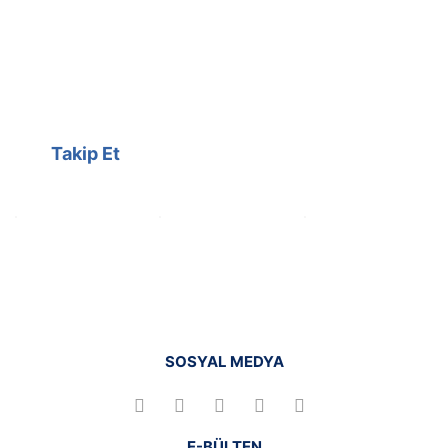
@cagrielektrik
Kampanyalarımızı facebook
hesabımızdan takip edebilirsiniz.
Takip Et
SOSYAL MEDYA
E-BÜLTEN