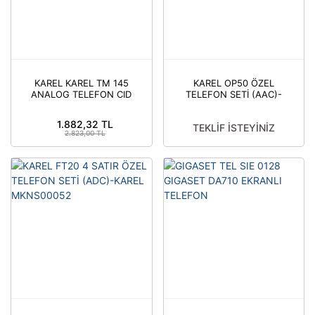
KAREL KAREL TM 145
KAREL OP50 ÖZEL
ANALOG TELEFON CID
TELEFON SETİ (AAC)-
FÜM 503095
KAREL MKNS00109
1.882,32 TL
TEKLİF İSTEYİNİZ
2.823,00 TL