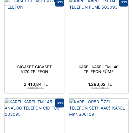
%33
%33
GIGASET GIGASET
KAREL KAREL TM 140
A170 TELEFON
TELEFON FÜME
503093
2.410,84 TL
1.293,62 TL
3.616,00 TL
1.940,00 TL
%33