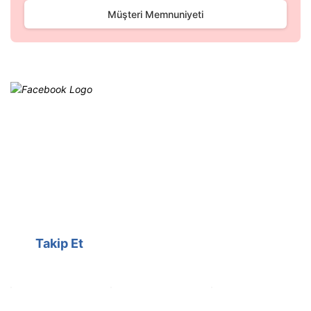
Müşteri Memnuniyeti
Facebook
@cagrielektrik
Kampanyalarımızı facebook
hesabımızdan takip edebilirsiniz.
Takip Et