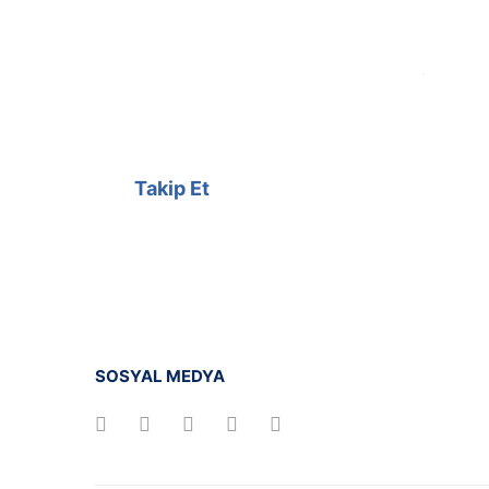
@cagrielektrik
Kampanyalarımızı facebook
hesabımızdan takip edebilirsiniz.
Takip Et
SOSYAL MEDYA