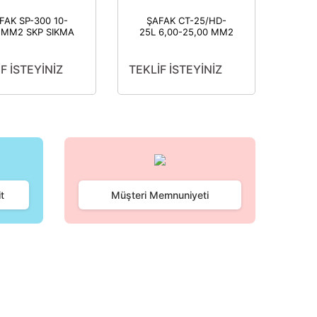
FAK SP-300 10-
ŞAFAK CT-25/HD-
 MM2 SKP SIKMA
25L 6,00-25,00 MM2
NSESİ (ÇENELER
SKP SIKMA PENSESİ
AHİL) (1 ADET)
680734719762
F İSTEYİNİZ
TEKLİF İSTEYİNİZ
t
Müşteri Memnuniyeti