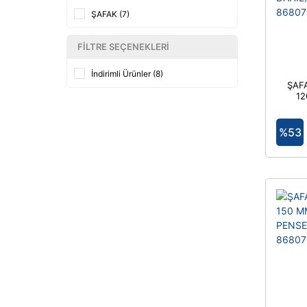
ŞAFAK (7)
FILTRE SEÇENEKLERI
İndirimli Ürünler (8)
ŞAFA
12
S
(ÇE
%53
8