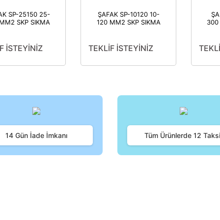
AK SP-25150 25-
ŞAFAK SP-10120 10-
ŞA
 MM2 SKP SIKMA
120 MM2 SKP SIKMA
300
NSESİ (STD) (1
PENSESİ (STD) (1
PE
ADET)
ADET)
D
680734719755
8680734719700
8
F İSTEYİNİZ
TEKLİF İSTEYİNİZ
TEKLİ
14 Gün İade İmkanı
Tüm Ürünlerde 12 Taksi