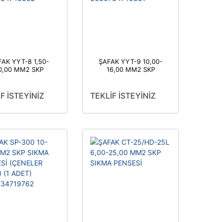
AK YYT-8 1,50-
ŞAFAK YYT-9 10,00-
0,00 MM2 SKP
16,00 MM2 SKP
KMA PENSESİ (1
SIKMA PENSESİ (1
ADET)
ADET)
680734746362
8680734746331
F İSTEYİNİZ
TEKLİF İSTEYİNİZ