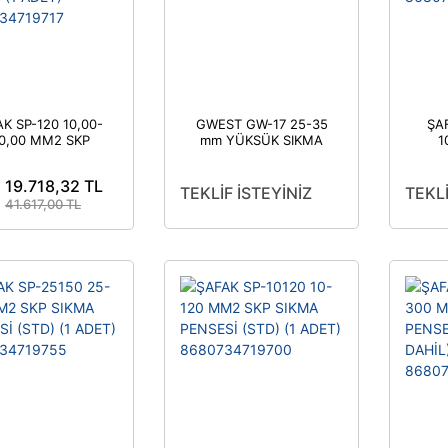
K SP-120 10,00-
GWEST GW-17 25-35
ŞAF
0,00 MM2 SKP
mm YÜKSÜK SIKMA
1
IKMA PENSESİ
PENSESİ
SI
NELER DAHİL) (1
19.718,32 TL
ADET)
8
TEKLİF İSTEYİNİZ
TEKLİ
680734719717
41.617,00 TL