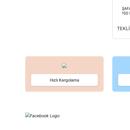
ŞAF
150
PE
8
TEKLİ
Hızlı Kargolama
Facebook