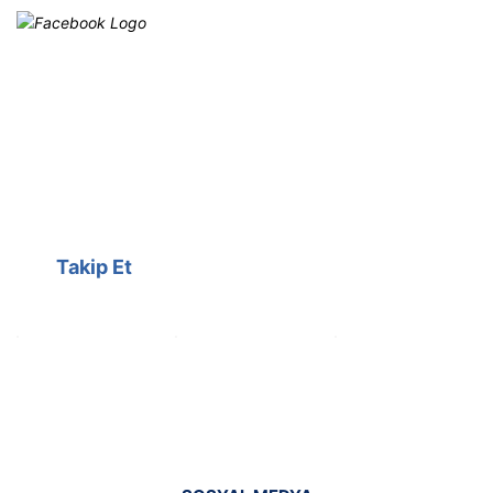
Facebook
@cagrielektrik
Kampanyalarımızı facebook
hesabımızdan takip edebilirsiniz.
Takip Et