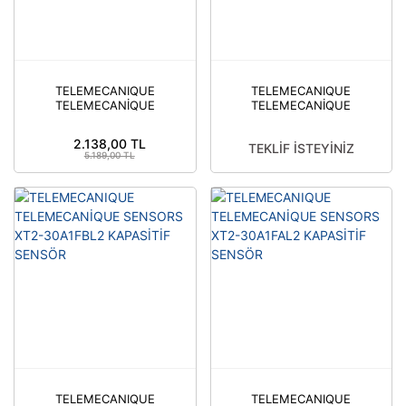
TELEMECANIQUE
TELEMECANIQUE
TELEMECANİQUE
TELEMECANİQUE
SENSORS XT2-
SENSORS
30A1PAL2 KAPASİTİF
XT232A1FAL2 XT2
2.138,00 TL
TEKLİF İSTEYİNİZ
SENSÖR
SN20MM DIA32MM
5.189,00 TL
PLASTİK KAPASİTİF
SENSÖR
TELEMECANIQUE
TELEMECANIQUE