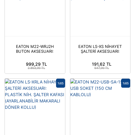
EATON M22-WRJ2H
EATON LS-XS NİHAYET
BUTON AKSESUARI:
ŞALTERİ AKSESUARI:
JOYSTİCK KAFASI,
PLASTİK NİH. ŞALTER
KALICI, 2 YÖNLÜ,
KAFASI (YAYLI PLASTİK
999,29 TL
191,62 TL
YATAY HAREKETLİ
ÇUBUKLU)
2.853,00 TL
547,00 TL
%65
%65