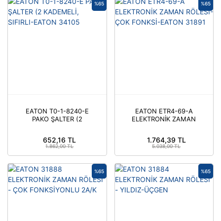
%65
%65
EATON T0-1-8240-E
EATON ETR4-69-A
PAKO ŞALTER (2
ELEKTRONİK ZAMAN
KADEMELİ, SIFIRLI-
RÖLESİ-ÇOK FONKSİ-
EATON 34105
EATON 31891
652,16 TL
1.764,39 TL
1.862,00 TL
5.038,00 TL
%65
%65