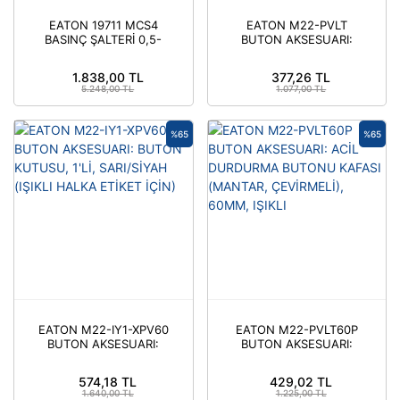
EATON 19711 MCS4
EATON M22-PVLT
BASINÇ ŞALTERİ 0,5-
BUTON AKSESUARI:
4BAR- F.NO2636943
ACİL DURDURMA
BASINÇ ŞALTERİ
BUTO-EATON
1.838,00 TL
377,26 TL
5.248,00 TL
1.077,00 TL
%65
%65
EATON M22-IY1-XPV60
EATON M22-PVLT60P
BUTON AKSESUARI:
BUTON AKSESUARI:
BUTON KUTUSU, 1'Lİ,
ACİL DURDURMA
SARI/SİYAH (IŞIKLI
BUTONU KAFASI
574,18 TL
429,02 TL
HALKA ETİKET İÇİN)
(MANTAR, ÇEVİRMELİ),
1.640,00 TL
1.225,00 TL