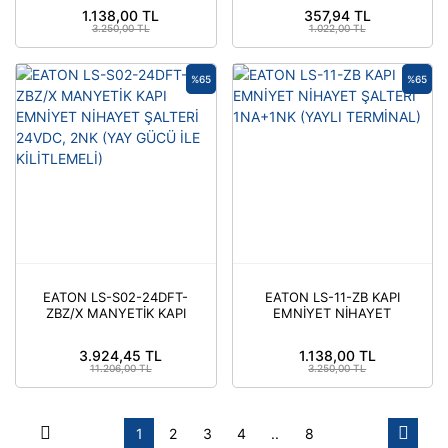
TERMİNAL)
AKTUATOR (DÜZ,
1.138,00 TL
357,94 TL
ESNEK)
3.250,00 TL
1.022,00 TL
%65
%65
EATON LS-S02-24DFT-
EATON LS-11-ZB KAPI
ZBZ/X MANYETİK KAPI
EMNİYET NİHAYET
EMNİYET NİHAYET
ŞALTERİ 1NA+1NK
ŞALTERİ 24VDC, 2NK
(YAYLI TERMİNAL)
3.924,45 TL
1.138,00 TL
(YAY GÜCÜ İLE
11.206,00 TL
3.250,00 TL
KİLİTLEMELİ)
1
2
3
4
..
8