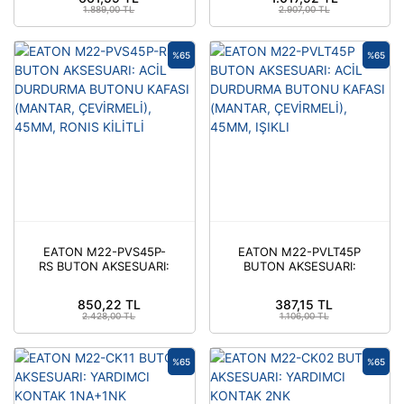
İÇİN)
1.889,00 TL
2.907,00 TL
%65
%65
EATON M22-PVS45P-
EATON M22-PVLT45P
RS BUTON AKSESUARI:
BUTON AKSESUARI:
ACİL DURDURMA
ACİL DURDURMA
BUTONU KAFASI
BUTONU KAFASI
850,22 TL
387,15 TL
(MANTAR, ÇEVİRMELİ),
(MANTAR, ÇEVİRMELİ),
2.428,00 TL
1.106,00 TL
45MM, RONIS KİLİTLİ
45MM, IŞIKLI
%65
%65