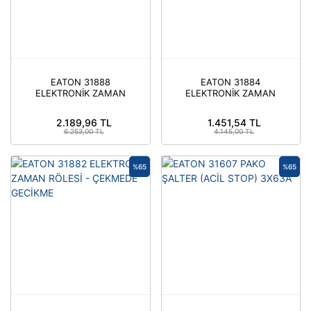
EATON 31888
EATON 31884
ELEKTRONİK ZAMAN
ELEKTRONİK ZAMAN
RÖLESİ - ÇOK
RÖLESİ - YILDIZ-ÜÇGEN
FONKSİYONLU 2A/K
2.189,96 TL
1.451,54 TL
6.253,00 TL
4.145,00 TL
%65
%65