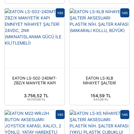
60MM, IŞIKLI
%65
%65
EATON LS-S02-24DMT-
EATON LS-XLB
ZBZ/X MANYETİK KAPI
NİHAYET ŞALTERİ
EMNİYET NİHAYET
AKSESUARI: PLASTİK
ŞALTERİ 24VDC, 2NK
NİH. ŞALTER KAFASI
3.756,52 TL
154,59 TL
(MIKNATISLANMA
(MAKARALI KOLLU,
10.727,00 TL
441,00 TL
GÜCÜ İLE KİLİTLEMELİ)
BÜYÜK)
%65
%65