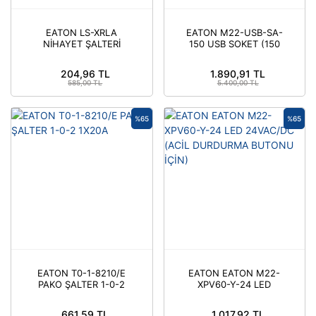
EATON LS-XRLA
EATON M22-USB-SA-
NİHAYET ŞALTERİ
150 USB SOKET (150
AKSESUARI: PLASTİK
CM KABLOLU)
NİH. ŞALTER KAFASI
204,96 TL
1.890,91 TL
(AYARLANABİLİR
585,00 TL
5.400,00 TL
MAKARALI DÖNER
KOLLU)
%65
%65
EATON T0-1-8210/E
EATON EATON M22-
PAKO ŞALTER 1-0-2
XPV60-Y-24 LED
1X20A
24VAC/DC (ACİL
DURDURMA BUTONU
661,59 TL
1.017,92 TL