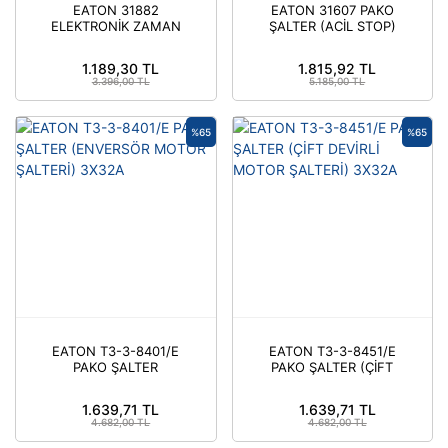
EATON 31882
EATON 31607 PAKO
ELEKTRONİK ZAMAN
ŞALTER (ACİL STOP)
RÖLESİ - ÇEKMEDE
3X63A
GECİKME
1.189,30 TL
1.815,92 TL
3.396,00 TL
5.185,00 TL
%65
%65
EATON T3-3-8401/E
EATON T3-3-8451/E
PAKO ŞALTER
PAKO ŞALTER (ÇİFT
(ENVERSÖR MOTOR
DEVİRLİ MOTOR
ŞALTERİ) 3X32A
ŞALTERİ) 3X32A
1.639,71 TL
1.639,71 TL
4.682,00 TL
4.682,00 TL