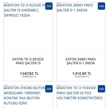
%65
%65
EATON T0-3-8232/E
EATON 26861 PAKO
PAKO ŞALTER (5
ŞALTER 0-1 3X63A
KADEMELİ, SIFIRSIZ)
1X20A
1.047,82 TL
1.414,96 TL
2.992,00 TL
4.040,00 TL
%65
%65