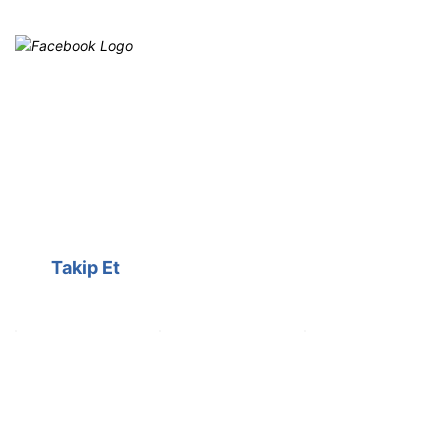
Facebook
@cagrielektrik
Kampanyalarımızı facebook
hesabımızdan takip edebilirsiniz.
Takip Et