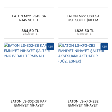
EATON M22-RJ45-SA
EATON M22-USB-SA
RJ45 SOKET
USB SOKET (60 CM
KABLOLU)
884,50 TL
1.826,50 TL
2.526,00 TL
5.216,00 TL
%65
%65
EATON LS-S02-ZB KAPI
EATON LS-XFG-ZBZ
EMNİYET NİHAYET
EMNİYET NİHAYET
ŞALTERİ 2NK (VİDALI
ŞALTERİ AKSESUARI: