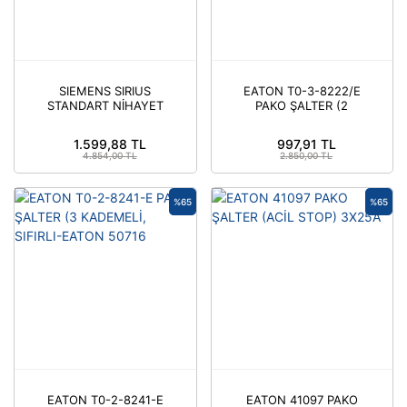
SIEMENS SIRIUS
EATON T0-3-8222/E
STANDART NİHAYET
PAKO ŞALTER (2
ŞALTERİ 3SE5112 SERİ-
KADEMELİ, SIFIRSIZ)
SIEME
3X20A
1.599,88 TL
997,91 TL
4.854,00 TL
2.850,00 TL
%65
%65
EATON T0-2-8241-E
EATON 41097 PAKO