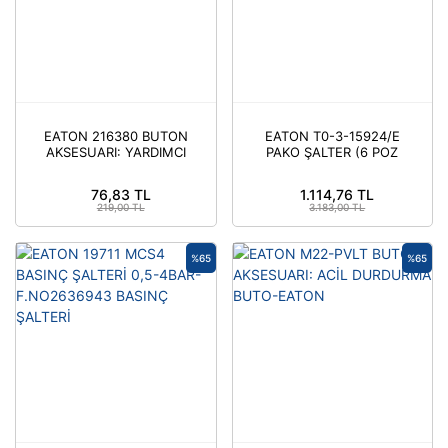
EATON 216380 BUTON
EATON T0-3-15924/E
AKSESUARI: YARDIMCI
PAKO ŞALTER (6 POZ
KONTAK 1NA (BUTON
VOLTMETRE
KUTUSU İÇİN)
KOMÜTATÖRÜ)
76,83 TL
1.114,76 TL
219,00 TL
3.183,00 TL
%65
%65