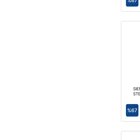
%67
G
SI
STE
GÖVD
Sİ
%67
G