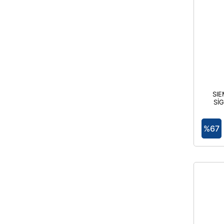
SI
Sİ
NH 
%67