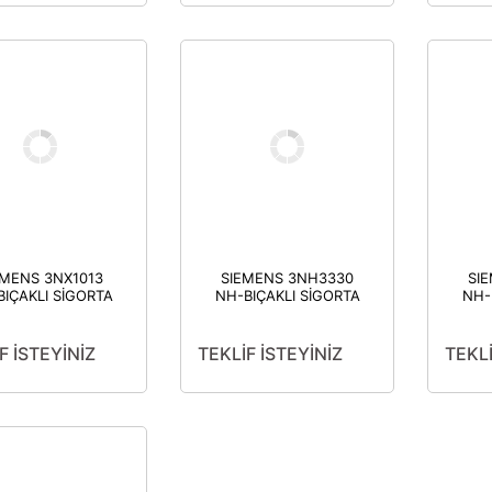
EMENS 3NX1013
SIEMENS 3NH3330
SI
IÇAKLI SİGORTA
NH-BIÇAKLI SİGORTA
NH-
Sİ BOY 000 00 1
ALTLIĞI 400 A
2 3 VE 4 İÇİN
MONOFAZE BOY 2
MON
49MM
F İSTEYİNİZ
TEKLİF İSTEYİNİZ
TEKLİ