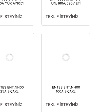
0A YÜK AYIRICI
UN/160A/690V ETİ
M5006
HIZLI SİGORTA
BIÇAKLI SİGORTA
SERAMİK
F İSTEYİNİZ
TEKLİF İSTEYİNİZ
TES ENT.NH00
ENTES ENT.NH00
25A BIÇAKLI
100A BIÇAKLI
SİGORTA
SİGORTA
F İSTEYİNİZ
TEKLİF İSTEYİNİZ