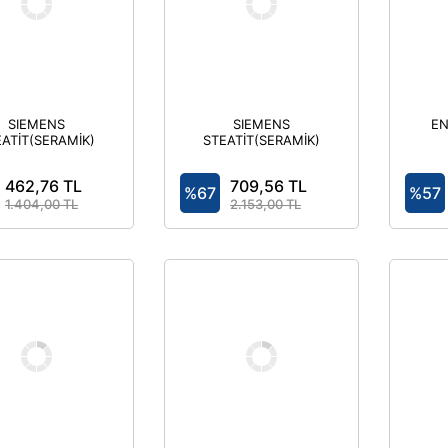
SIEMENS
SIEMENS
EN
ATİT(SERAMİK)
STEATİT(SERAMİK)
ELİ NH-BIÇAKLI
GÖVDELİ NH-BIÇAKLI
GORTA-SIEMEN
SİGORTA-SIEMEN
462,76 TL
709,56 TL
%67
%57
1.404,00 TL
2.153,00 TL