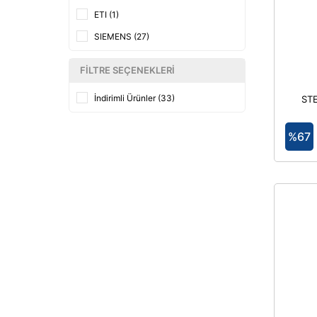
ETI (1)
SIEMENS (27)
FILTRE SEÇENEKLERI
İndirimli Ürünler (33)
STE
GÖVD
Sİ
%67