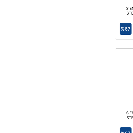
SI
STE
GÖVD
Sİ
%67
G
SI
STE
GÖVD
Sİ