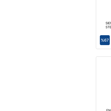
SI
STE
GÖVD
Sİ
%67
GE
EN