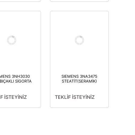
EMENS 3NH3030
SIEMENS 3NA3475
BIÇAKLI SİGORTA
STEATİT(SERAMİK)
ALTLIĞI 160 A
GÖVDELİ NH-BIÇAKLI
OFAZE BOY 000
SİGORTA BUŞONU
BOY 00 34MM
800A BOY 4
F İSTEYİNİZ
TEKLİF İSTEYİNİZ
GENİŞLİK 101.8MM