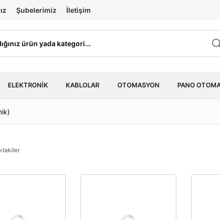
ız
Şubelerimiz
İletişim
ELEKTRONIK
KABLOLAR
OTOMASYON
PANO OTOM
mik)
ktakiler