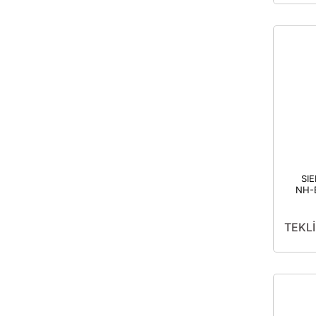
SI
NH-B
PEN
TEKLİ