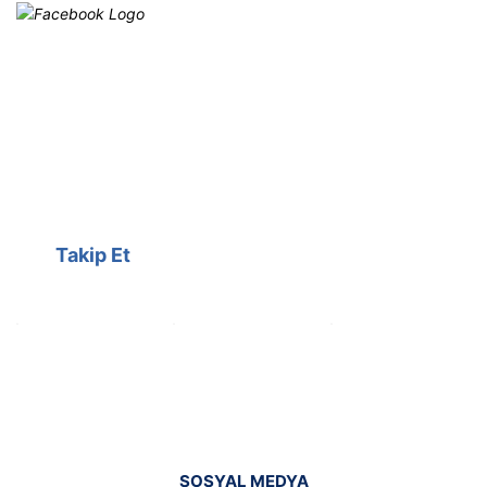
Facebook
@cagrielektrik
Kampanyalarımızı facebook
hesabımızdan takip edebilirsiniz.
Takip Et
SOSYAL MEDYA