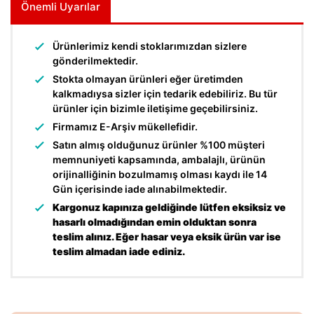
Önemli Uyarılar
Ürünlerimiz kendi stoklarımızdan sizlere
gönderilmektedir.
Stokta olmayan ürünleri eğer üretimden
kalkmadıysa sizler için tedarik edebiliriz. Bu tür
ürünler için bizimle iletişime geçebilirsiniz.
Firmamız E-Arşiv mükellefidir.
Satın almış olduğunuz ürünler %100 müşteri
memnuniyeti kapsamında, ambalajlı, ürünün
orijinalliğinin bozulmamış olması kaydı ile 14
Gün içerisinde iade alınabilmektedir.
Kargonuz kapınıza geldiğinde lütfen eksiksiz ve
hasarlı olmadığından emin olduktan sonra
teslim alınız. Eğer hasar veya eksik ürün var ise
teslim almadan iade ediniz.
Bu ürünün fiyat bilgisi, resim, ürün açıklamalarında ve diğer