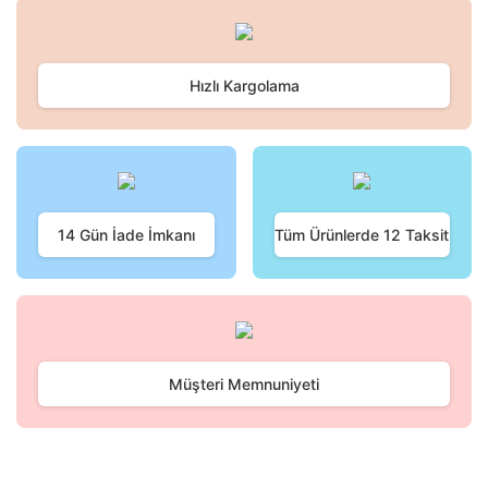
konularda yetersiz gördüğünüz noktaları öneri formunu
Bu ürüne ilk yorumu siz yapın!
kullanarak tarafımıza iletebilirsiniz.
Görüş ve önerileriniz için teşekkür ederiz.
Hızlı Kargolama
Yorum Yaz
Ürün resmi kalitesiz, bozuk veya görüntülenemiyor.
Ürün açıklamasında eksik bilgiler bulunuyor.
Ürün bilgilerinde hatalar bulunuyor.
Ürün fiyatı diğer sitelerden daha pahalı.
Bu ürüne benzer farklı alternatifler olmalı.
14 Gün İade İmkanı
Tüm Ürünlerde 12 Taksit
Gönder
Müşteri Memnuniyeti