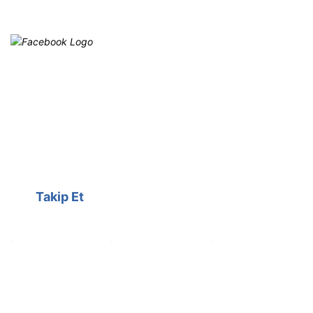
Facebook
@cagrielektrik
Kampanyalarımızı facebook
hesabımızdan takip edebilirsiniz.
Takip Et