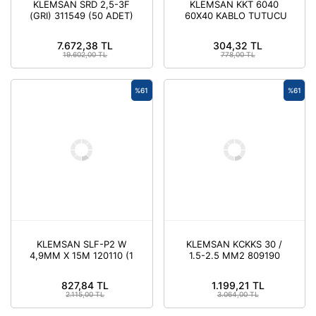
KLEMSAN SRD 2,5-3F
KLEMSAN KKT 6040
(GRI) 311549 (50 ADET)
60X40 KABLO TUTUCU
(SIYAH) 553355 (10
ADET)
7.672,38 TL
304,32 TL
19.602,00 TL
778,00 TL
%61
%61
KLEMSAN SLF-P2 W
KLEMSAN KCKKS 30 /
4,9MM X 15M 120110 (1
1.5-2.5 MM2 809190
ADET)
(500 ADET)
827,84 TL
1.199,21 TL
2.115,00 TL
3.064,00 TL