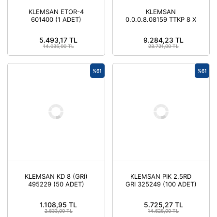
KLEMSAN ETOR-4
KLEMSAN
601400 (1 ADET)
0.0.0.8.08159 TTKP 8 X
15MM Y/W KLEMENS
AKSESUARI ( 4000
5.493,17 TL
9.284,23 TL
ADET )
14.035,00 TL
23.721,00 TL
%61
%61
KLEMSAN KD 8 (GRI)
KLEMSAN PIK 2,5RD
495229 (50 ADET)
GRI 325249 (100 ADET)
1.108,95 TL
5.725,27 TL
2.833,00 TL
14.628,00 TL