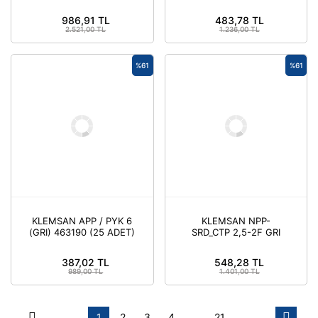
474122 (25 ADET)
ADET)
986,91 TL
483,78 TL
2.521,00 TL
1.236,00 TL
%61
%61
KLEMSAN APP / PYK 6
KLEMSAN NPP-
(GRI) 463190 (25 ADET)
SRD_CTP 2,5-2F GRI
451079 (25 ADET)
387,02 TL
548,28 TL
989,00 TL
1.401,00 TL
1
2
3
4
..
21