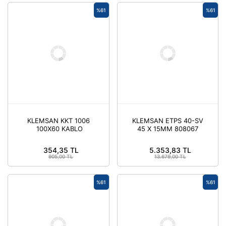
%61
%61
KLEMSAN KKT 1006
KLEMSAN ETPS 40-SV
100X60 KABLO
45 X 15MM 808067
TUTUCU (SIYAH)
(125 ADET)
553395 (10 ADET)
354,35 TL
5.353,83 TL
905,00 TL
13.679,00 TL
%61
%61