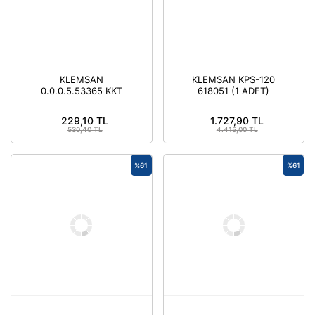
KLEMSAN
KLEMSAN KPS-120
0.0.0.5.53365 KKT
618051 (1 ADET)
6060 60X60 KABLO
TUTUCU (SİYAH) ( 10
229,10 TL
1.727,90 TL
ADET )
530,40 TL
4.415,00 TL
%61
%61