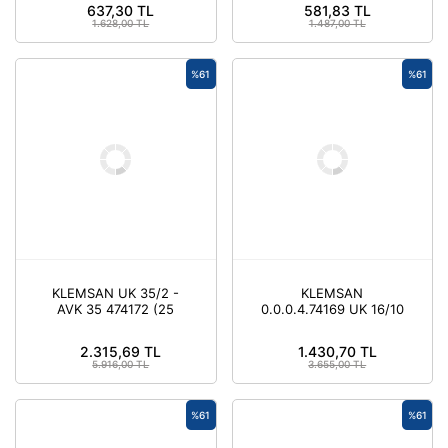
ADET)
637,30 TL
581,83 TL
1.628,00 TL
1.487,00 TL
%61
%61
KLEMSAN UK 35/2 -
KLEMSAN
AVK 35 474172 (25
0.0.0.4.74169 UK 16/10
ADET)
- AVK 16 KLEMENS
AKSESUARI ( 5 ADET )
2.315,69 TL
1.430,70 TL
5.916,00 TL
3.655,00 TL
%61
%61