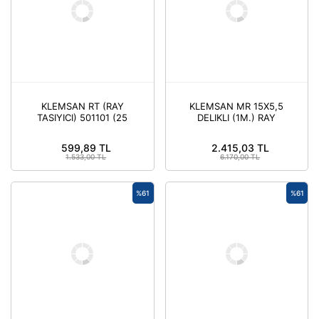
KLEMSAN RT (RAY
KLEMSAN MR 15X5,5
TASIYICI) 501101 (25
DELIKLI (1M.) RAY
ADET)
500611 (20 ADET)
599,89 TL
2.415,03 TL
1.533,00 TL
6.170,00 TL
%61
%61