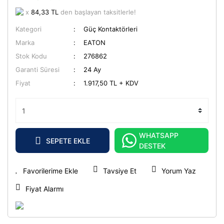
x
84,33 TL
den başlayan taksitlerle!
Kategori
Güç Kontaktörleri
Marka
EATON
Stok Kodu
276862
Garanti Süresi
24 Ay
Fiyat
1.917,50 TL + KDV
WHATSAPP
SEPETE EKLE
DESTEK
Tavsiye Et
Yorum Yaz
Fiyat Alarmı