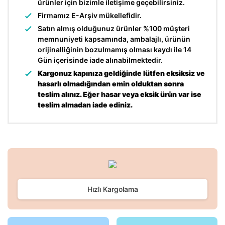
ürünler için bizimle iletişime geçebilirsiniz.
Firmamız E-Arşiv mükellefidir.
Satın almış olduğunuz ürünler %100 müşteri
memnuniyeti kapsamında, ambalajlı, ürünün
orijinalliğinin bozulmamış olması kaydı ile 14
Gün içerisinde iade alınabilmektedir.
Kargonuz kapınıza geldiğinde lütfen eksiksiz ve
hasarlı olmadığından emin olduktan sonra
teslim alınız. Eğer hasar veya eksik ürün var ise
teslim almadan iade ediniz.
Bu ürünün fiyat bilgisi, resim, ürün açıklamalarında ve diğer
konularda yetersiz gördüğünüz noktaları öneri formunu
Bu ürüne ilk yorumu siz yapın!
kullanarak tarafımıza iletebilirsiniz.
Görüş ve önerileriniz için teşekkür ederiz.
Hızlı Kargolama
Yorum Yaz
Ürün resmi kalitesiz, bozuk veya görüntülenemiyor.
Ürün açıklamasında eksik bilgiler bulunuyor.