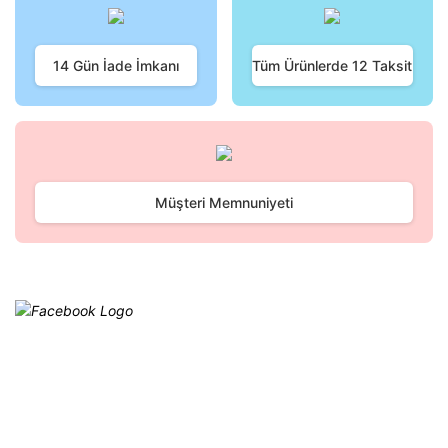
Ürün bilgilerinde hatalar bulunuyor.
Ürün fiyatı diğer sitelerden daha pahalı.
Bu ürüne benzer farklı alternatifler olmalı.
14 Gün İade İmkanı
Tüm Ürünlerde 12 Taksit
Gönder
Müşteri Memnuniyeti
Facebook
@cagrielektrik