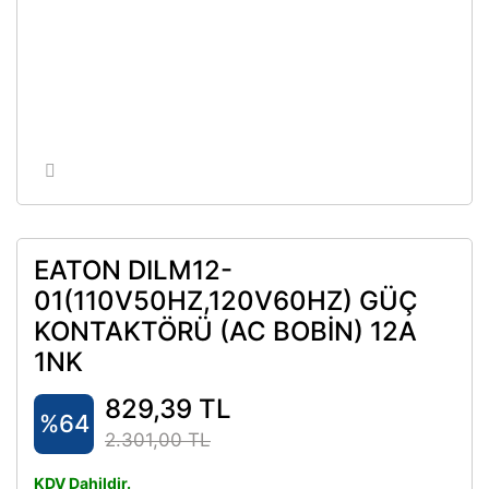
EATON DILM12-
01(110V50HZ,120V60HZ) GÜÇ
KONTAKTÖRÜ (AC BOBİN) 12A
1NK
829,39 TL
%64
2.301,00 TL
KDV Dahildir.