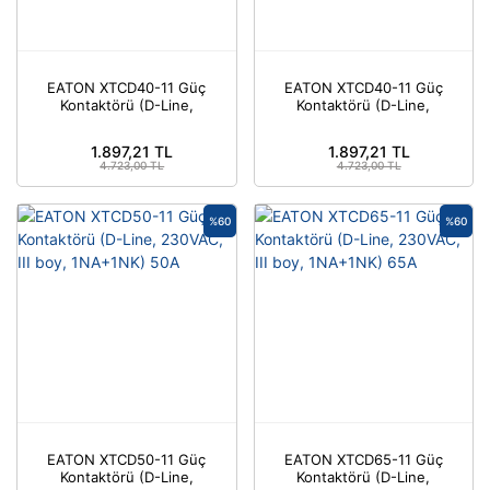
Parafudr
Röle & Aksesuarları
EATON XTCD40-11 Güç
EATON XTCD40-11 Güç
Kontaktörü (D-Line,
Kontaktörü (D-Line,
Silindirik Sigorta
24VAC, III boy,
230VAC, III boy,
1NA+1NK) 40A
1NA+1NK) 40A
1.897,21 TL
1.897,21 TL
Sinyal Lambası
4.723,00 TL
4.723,00 TL
Solid State Röle
%60
%60
Tamamlayıcı Ürünler
Termik Röle
Termik Röleler
Trafo (İzolasyon ve Kumanda)
YARDIMCI KONTAK
EATON XTCD50-11 Güç
EATON XTCD65-11 Güç
Yumuşak Yolvericiler
Kontaktörü (D-Line,
Kontaktörü (D-Line,