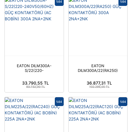
%64
%64
EATON DILM300A-
EATON
S/22(220-
DILM300A/22(RA250)
240V50/60HZ) GÜÇ
GÜÇ KONTAKTÖRÜ
KONTAKTÖRÜ (AC
300A 2NA+2NK
33.790,55 TL
36.877,31 TL
BOBİN) 300A 2NA+2NK
93.732,00 TL
102.295,00 TL
%64
%64