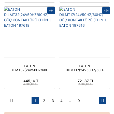
%64
%64
EATON
EATON
DILMT32(24V50HZ/60HZ)
DILMT17(24V50HZ/60HZ)
GÜÇ KONTAKTÖRÜ
GÜÇ KONTAKTÖRÜ
(THİN-L-EATON 197618
(THİN-L-EATON 197616
1.445,16 TL
721,87 TL
4.009,00 TL
2.002,00 TL
1
2
3
4
..
9