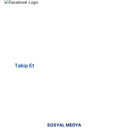
Facebook
@cagrielektrik
Kampanyalarımızı facebook
hesabımızdan takip edebilirsiniz.
Takip Et
SOSYAL MEDYA