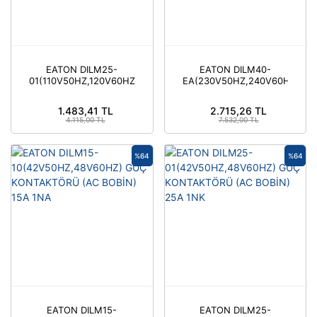
EATON DILM25-
EATON DILM40-
01(110V50HZ,120V60HZ)
EA(230V50HZ,240V60HZ)
GÜÇ KONTAKTÖRÜ-
GÜÇ KONTAKTÖRÜ (AC
EATON
BOBİN) 40A
1.483,41 TL
2.715,26 TL
4.115,00 TL
7.532,00 TL
%64
%64
EATON DILM15-
EATON DILM25-