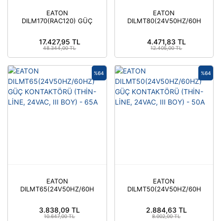
EATON
EATON
DILM170(RAC120) GÜÇ
DILMT80(24V50HZ/60HZ)
KONTAKTÖRÜ (AC
GÜÇ KONTAKTÖRÜ
BOBİN) 170A
(THİN-LİNE, 24VAC, IV
17.427,95 TL
4.471,83 TL
BOY) - 80A
48.344,00 TL
12.405,00 TL
%64
%64
EATON
EATON
DILMT65(24V50HZ/60HZ)
DILMT50(24V50HZ/60HZ)
GÜÇ KONTAKTÖRÜ
GÜÇ KONTAKTÖRÜ
(THİN-LİNE, 24VAC, III
(THİN-LİNE, 24VAC, III
3.838,09 TL
2.884,63 TL
BOY) - 65A
BOY) - 50A
10.647,00 TL
8.002,00 TL