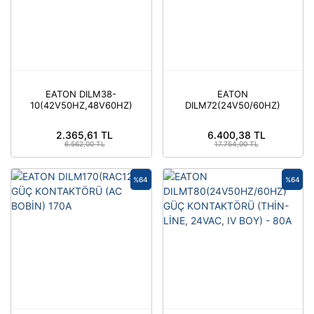
EATON DILM38-
EATON
10(42V50HZ,48V60HZ)
DILM72(24V50/60HZ)
GÜÇ KONTAKTÖRÜ (AC
GÜÇ KONTAKTÖRÜ (AC
BOBİN) 38A 1NA
BOBİN) 72A
2.365,61 TL
6.400,38 TL
6.562,00 TL
17.754,00 TL
%64
%64