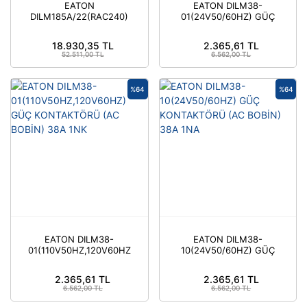
EATON
EATON DILM38-
DILM185A/22(RAC240)
01(24V50/60HZ) GÜÇ
GÜÇ KONTAKTÖRÜ (AC
KONTAKTÖRÜ (AC
BOBİN) 185A 2NA+2NK
BOBİN) 38A 1NK
18.930,35 TL
2.365,61 TL
52.511,00 TL
6.562,00 TL
%64
%64
EATON DILM38-
EATON DILM38-
01(110V50HZ,120V60HZ)
10(24V50/60HZ) GÜÇ
GÜÇ KONTAKTÖRÜ (AC
KONTAKTÖRÜ (AC
BOBİN) 38A 1NK
BOBİN) 38A 1NA
2.365,61 TL
2.365,61 TL
6.562,00 TL
6.562,00 TL