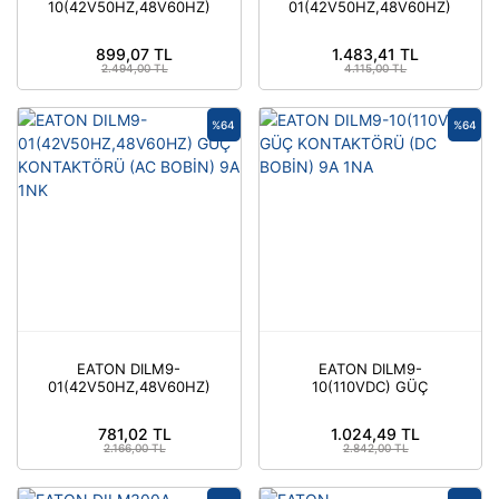
10(42V50HZ,48V60HZ)
01(42V50HZ,48V60HZ)
GÜÇ KONTAKTÖRÜ (AC
GÜÇ KONTAKTÖRÜ (AC
BOBİN) 15A 1NA
BOBİN) 25A 1NK
899,07 TL
1.483,41 TL
2.494,00 TL
4.115,00 TL
%64
%64
EATON DILM9-
EATON DILM9-
01(42V50HZ,48V60HZ)
10(110VDC) GÜÇ
GÜÇ KONTAKTÖRÜ (AC
KONTAKTÖRÜ (DC
BOBİN) 9A 1NK
BOBİN) 9A 1NA
781,02 TL
1.024,49 TL
2.166,00 TL
2.842,00 TL