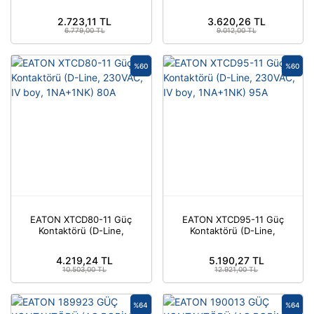
230VAC, III boy,
230VAC, III boy,
Zaman Saati
1NA+1NK) 50A
1NA+1NK) 65A
2.723,11 TL
3.620,26 TL
6.779,00 TL
9.012,00 TL
%60
%60
EATON XTCD80-11 Güç
EATON XTCD95-11 Güç
Kontaktörü (D-Line,
Kontaktörü (D-Line,
230VAC, IV boy,
230VAC, IV boy,
1NA+1NK) 80A
1NA+1NK) 95A
4.219,24 TL
5.190,27 TL
10.503,00 TL
12.921,00 TL
%64
%64