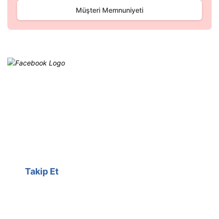
Müşteri Memnuniyeti
Facebook
@cagrielektrik
Kampanyalarımızı facebook
hesabımızdan takip edebilirsiniz.
Takip Et