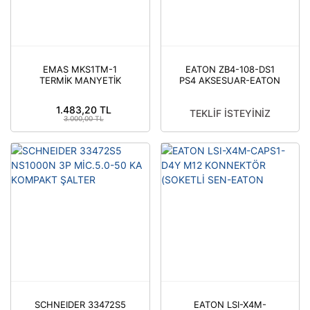
EMAS MKS1TM-1
EATON ZB4-108-DS1
TERMİK MANYETİK
PS4 AKSESUAR-EATON
KORUMALI ŞALTER
(0,63-1,00) AMPER
1.483,20 TL
TEKLİF İSTEYİNİZ
3.000,00 TL
SCHNEIDER 33472S5
EATON LSI-X4M-