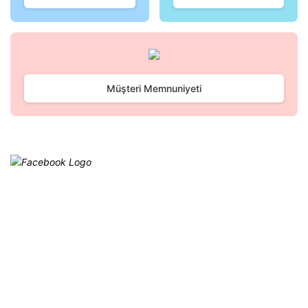
Müşteri Memnuniyeti
Facebook
@cagrielektrik
Kampanyalarımızı facebook
hesabımızdan takip edebilirsiniz.