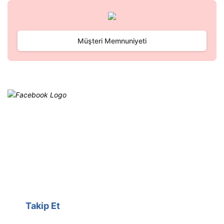
Gönder
Müşteri Memnuniyeti
Facebook
@cagrielektrik
Kampanyalarımızı facebook
hesabımızdan takip edebilirsiniz.
Takip Et