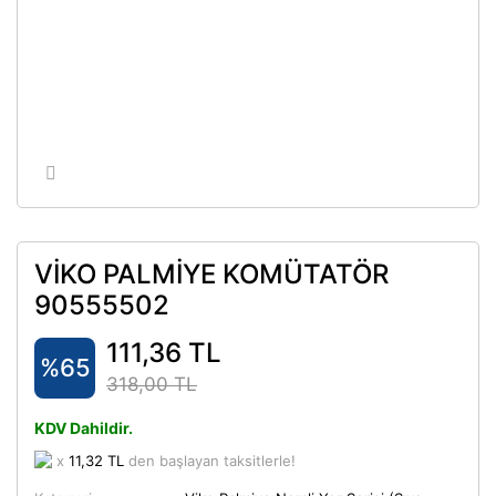
VİKO PALMİYE KOMÜTATÖR
90555502
111,36 TL
%65
318,00 TL
KDV Dahildir.
x
11,32 TL
den başlayan taksitlerle!