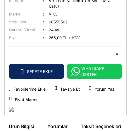
Kategori
Viko Palmiye Nemli Yer Serisi (Sıva
Üstü)
Marka
VİKO
Stok Kodu
90555502
Garanti Süresi
24 Ay
Fiyat
265,00 TL + KDV
WHATSAPP
SEPETE EKLE
DESTEK
Tavsiye Et
Yorum Yaz
Fiyat Alarmı
Ürün Bilgisi
Yorumlar
Taksit Seçenekleri