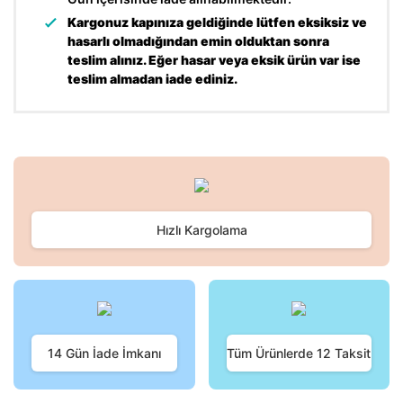
Kargonuz kapınıza geldiğinde lütfen eksiksiz ve
hasarlı olmadığından emin olduktan sonra
teslim alınız. Eğer hasar veya eksik ürün var ise
teslim almadan iade ediniz.
Bu ürünün fiyat bilgisi, resim, ürün açıklamalarında ve diğer
konularda yetersiz gördüğünüz noktaları öneri formunu
Bu ürüne ilk yorumu siz yapın!
kullanarak tarafımıza iletebilirsiniz.
Görüş ve önerileriniz için teşekkür ederiz.
Hızlı Kargolama
Yorum Yaz
Ürün resmi kalitesiz, bozuk veya görüntülenemiyor.
Ürün açıklamasında eksik bilgiler bulunuyor.
Ürün bilgilerinde hatalar bulunuyor.
Ürün fiyatı diğer sitelerden daha pahalı.
Bu ürüne benzer farklı alternatifler olmalı.
14 Gün İade İmkanı
Tüm Ürünlerde 12 Taksit