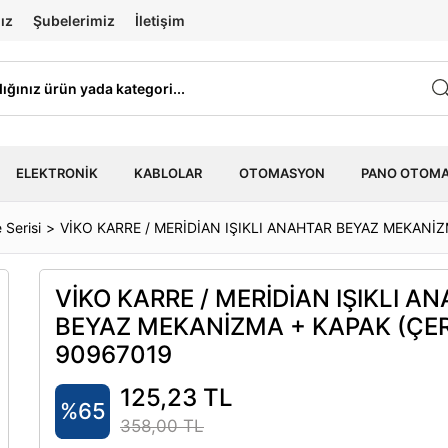
ız
Şubelerimiz
İletişim
ELEKTRONIK
KABLOLAR
OTOMASYON
PANO OTOM
 Serisi
VİKO KARRE / MERİDİAN IŞIKLI ANAHTAR BEYAZ MEKANİ
VİKO KARRE / MERİDİAN IŞIKLI A
BEYAZ MEKANİZMA + KAPAK (ÇE
90967019
125,23 TL
%65
358,00 TL