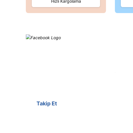
Hızlı Kargolama
Ürün açıklamasında eksik bilgiler bulunuyor.
Ürün bilgilerinde hatalar bulunuyor.
Ürün fiyatı diğer sitelerden daha pahalı.
Bu ürüne benzer farklı alternatifler olmalı.
Facebook
@cagrielektrik
Kampanyalarımızı facebook
hesabımızdan takip edebilirsiniz.
Takip Et