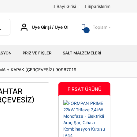
Bayi Girişi
/
Siparişlerim
Üye Girişi / Üye Ol
Toplam -
ASYON
PRIZ VE FIŞLER
ŞALT MALZEMELERI
ZMA + KAPAK (ÇERÇEVESİZ) 90967019
FIRSAT ÜRÜNÜ
NAHTAR
RÇEVESİZ)