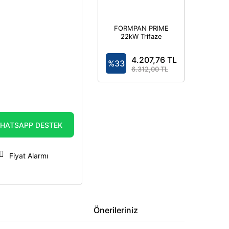
FORMPAN PRIME
22kW Trifaze
7,4kW Monofaze
- Elektrikli Araç
4.207,76 TL
Şarj Cihazı
%33
Kombinasyon
6.312,00 TL
Kutusu IP44
HATSAPP DESTEK
Fiyat Alarmı
Önerileriniz