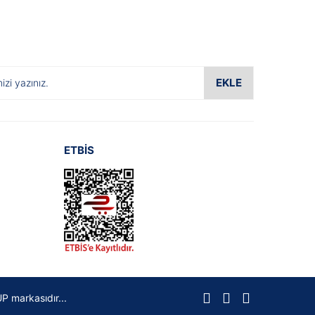
EKLE
ETBİS
P markasıdır...