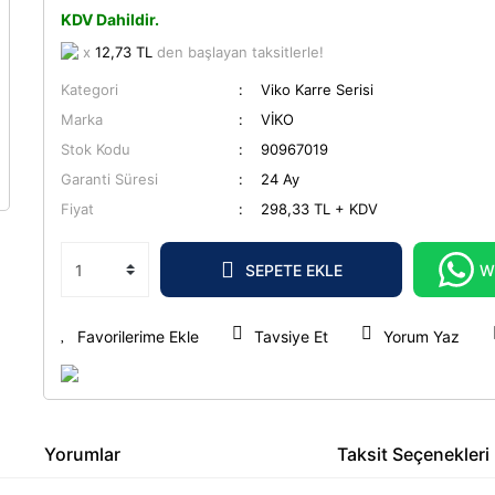
KDV Dahildir.
x
12,73 TL
den başlayan taksitlerle!
Kategori
Viko Karre Serisi
Marka
VİKO
Stok Kodu
90967019
Garanti Süresi
24 Ay
Fiyat
298,33 TL + KDV
SEPETE EKLE
W
Tavsiye Et
Yorum Yaz
Yorumlar
Taksit Seçenekleri