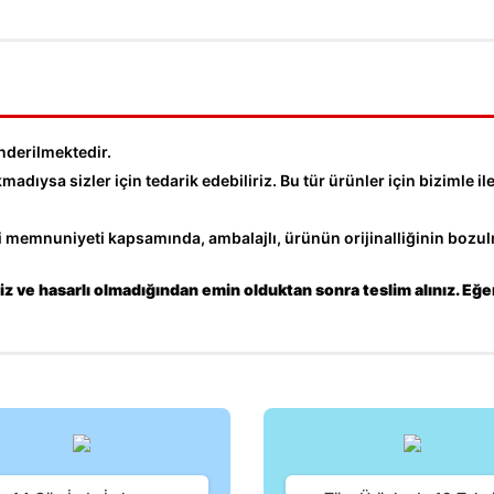
nderilmektedir.
dıysa sizler için tedarik edebiliriz. Bu tür ürünler için bizimle ile
memnuniyeti kapsamında, ambalajlı, ürünün orijinalliğinin bozulm
z ve hasarlı olmadığından emin olduktan sonra teslim alınız. Eğe
iğer konularda yetersiz gördüğünüz noktaları öneri formunu kullanarak tara
Bu ürüne ilk yorumu siz yapın!