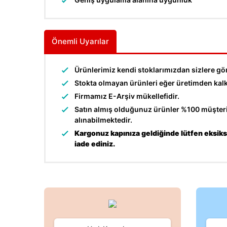
Önemli Uyarılar
Ürünlerimiz kendi stoklarımızdan sizlere gö
Stokta olmayan ürünleri eğer üretimden kalkma
Firmamız E-Arşiv mükellefidir.
Satın almış olduğunuz ürünler %100 müşteri 
alınabilmektedir.
Kargonuz kapınıza geldiğinde lütfen eksiksi
iade ediniz.
Bu ürünün fiyat bilgisi, resim, ürün açıklamalarında ve d
Görüş ve önerileriniz için teşekkür ederiz.
Ürün resmi kalitesiz, bozuk veya görüntülenemiyor.