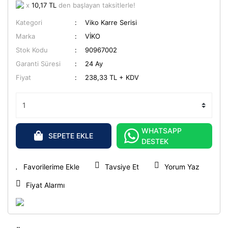
x
10,17 TL
den başlayan taksitlerle!
Kategori
Viko Karre Serisi
Marka
VİKO
Stok Kodu
90967002
Garanti Süresi
24 Ay
Fiyat
238,33 TL + KDV
WHATSAPP
SEPETE EKLE
DESTEK
Tavsiye Et
Yorum Yaz
Fiyat Alarmı