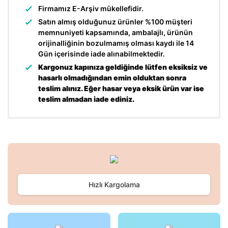
Firmamız E-Arşiv mükellefidir.
Satın almış olduğunuz ürünler %100 müşteri
memnuniyeti kapsamında, ambalajlı, ürünün
orijinalliğinin bozulmamış olması kaydı ile 14
Gün içerisinde iade alınabilmektedir.
Kargonuz kapınıza geldiğinde lütfen eksiksiz ve
hasarlı olmadığından emin olduktan sonra
teslim alınız. Eğer hasar veya eksik ürün var ise
teslim almadan iade ediniz.
Bu ürünün fiyat bilgisi, resim, ürün açıklamalarında ve diğer
konularda yetersiz gördüğünüz noktaları öneri formunu
Bu ürüne ilk yorumu siz yapın!
kullanarak tarafımıza iletebilirsiniz.
Görüş ve önerileriniz için teşekkür ederiz.
Hızlı Kargolama
Yorum Yaz
Ürün resmi kalitesiz, bozuk veya görüntülenemiyor.
Ürün açıklamasında eksik bilgiler bulunuyor.
Ürün bilgilerinde hatalar bulunuyor.