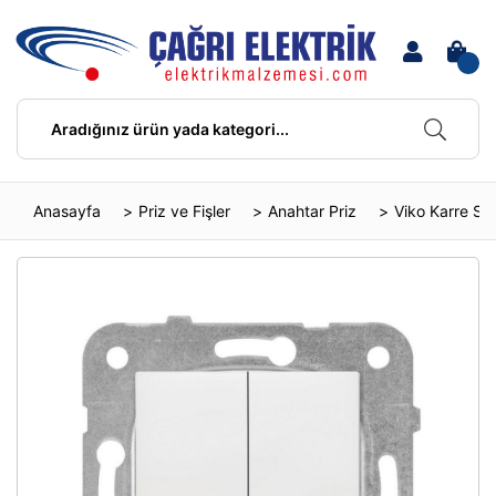
Anasayfa
Priz ve Fişler
Anahtar Priz
Viko Karre Ser