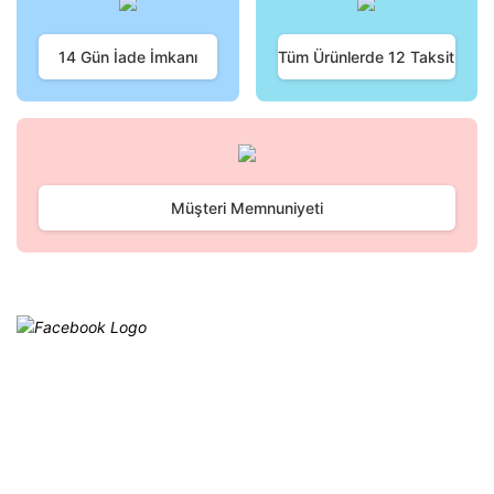
Ürün fiyatı diğer sitelerden daha pahalı.
Bu ürüne benzer farklı alternatifler olmalı.
14 Gün İade İmkanı
Tüm Ürünlerde 12 Taksit
Gönder
Müşteri Memnuniyeti
Facebook
@cagrielektrik
Kampanyalarımızı facebook