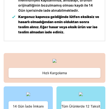
memnuniyeti kapsamında, ambalajlı, ürünün
orijinalliğinin bozulmamış olması kaydı ile 14
Gün içerisinde iade alınabilmektedir.
Kargonuz kapınıza geldiğinde lütfen eksiksiz ve
hasarlı olmadığından emin olduktan sonra
teslim alınız. Eğer hasar veya eksik ürün var ise
teslim almadan iade ediniz.
Bu ürünün fiyat bilgisi, resim, ürün açıklamalarında ve diğer
konularda yetersiz gördüğünüz noktaları öneri formunu
Bu ürüne ilk yorumu siz yapın!
kullanarak tarafımıza iletebilirsiniz.
Görüş ve önerileriniz için teşekkür ederiz.
Hızlı Kargolama
Yorum Yaz
Ürün resmi kalitesiz, bozuk veya görüntülenemiyor.
Ürün açıklamasında eksik bilgiler bulunuyor.
Ürün bilgilerinde hatalar bulunuyor.
Ürün fiyatı diğer sitelerden daha pahalı.
Bu ürüne benzer farklı alternatifler olmalı.
14 Gün İade İmkanı
Tüm Ürünlerde 12 Taksit