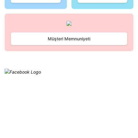
Gönder
Müşteri Memnuniyeti
Facebook
@cagrielektrik
Kampanyalarımızı facebook
hesabımızdan takip edebilirsiniz.