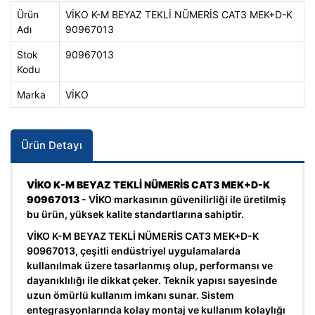
Ürün
VİKO K-M BEYAZ TEKLİ NÜMERİS CAT3 MEK+D-K
Adı
90967013
Stok
90967013
Kodu
Marka
VİKO
Ürün Detayı
VİKO K-M BEYAZ TEKLİ NÜMERİS CAT3 MEK+D-K
90967013
- VİKO markasının güvenilirliği ile üretilmiş
bu ürün, yüksek kalite standartlarına sahiptir.
VİKO K-M BEYAZ TEKLİ NÜMERİS CAT3 MEK+D-K
90967013, çeşitli endüstriyel uygulamalarda
kullanılmak üzere tasarlanmış olup, performansı ve
dayanıklılığı ile dikkat çeker. Teknik yapısı sayesinde
uzun ömürlü kullanım imkanı sunar. Sistem
entegrasyonlarında kolay montaj ve kullanım kolaylığı