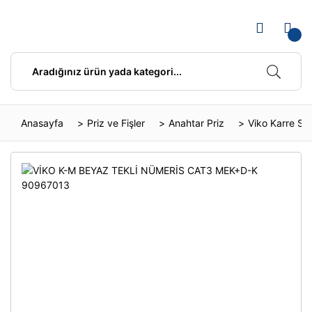
Anasayfa
Priz ve Fişler
Anahtar Priz
Viko Karre Ser