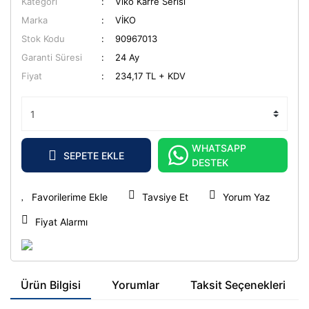
Kategori
Viko Karre Serisi
Marka
VİKO
Stok Kodu
90967013
Garanti Süresi
24 Ay
Fiyat
234,17 TL + KDV
WHATSAPP
SEPETE EKLE
DESTEK
Tavsiye Et
Yorum Yaz
Fiyat Alarmı
Ürün Bilgisi
Yorumlar
Taksit Seçenekleri