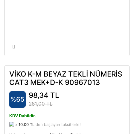
VİKO K-M BEYAZ TEKLİ NÜMERİS
CAT3 MEK+D-K 90967013
98,34 TL
%65
281,00 TL
KDV Dahildir.
x
10,00 TL
den başlayan taksitlerle!