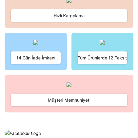
kullanarak tarafımıza iletebilirsiniz.
Görüş ve önerileriniz için teşekkür ederiz.
Hızlı Kargolama
Yorum Yaz
Ürün resmi kalitesiz, bozuk veya görüntülenemiyor.
Ürün açıklamasında eksik bilgiler bulunuyor.
Ürün bilgilerinde hatalar bulunuyor.
Ürün fiyatı diğer sitelerden daha pahalı.
Bu ürüne benzer farklı alternatifler olmalı.
14 Gün İade İmkanı
Tüm Ürünlerde 12 Taksit
Gönder
Müşteri Memnuniyeti