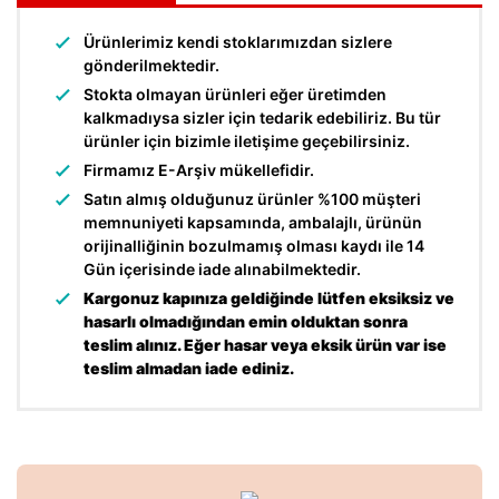
Ürünlerimiz kendi stoklarımızdan sizlere
gönderilmektedir.
Stokta olmayan ürünleri eğer üretimden
kalkmadıysa sizler için tedarik edebiliriz. Bu tür
ürünler için bizimle iletişime geçebilirsiniz.
Firmamız E-Arşiv mükellefidir.
Satın almış olduğunuz ürünler %100 müşteri
memnuniyeti kapsamında, ambalajlı, ürünün
orijinalliğinin bozulmamış olması kaydı ile 14
Gün içerisinde iade alınabilmektedir.
Kargonuz kapınıza geldiğinde lütfen eksiksiz ve
hasarlı olmadığından emin olduktan sonra
teslim alınız. Eğer hasar veya eksik ürün var ise
teslim almadan iade ediniz.
Bu ürünün fiyat bilgisi, resim, ürün açıklamalarında ve diğer
konularda yetersiz gördüğünüz noktaları öneri formunu
Bu ürüne ilk yorumu siz yapın!