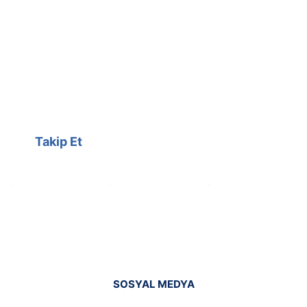
Facebook
@cagrielektrik
Kampanyalarımızı facebook
hesabımızdan takip edebilirsiniz.
Takip Et
SOSYAL MEDYA