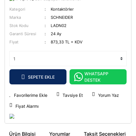
Kategori
Kontaktörler
Marka
SCHNEIDER
Stok Kodu
LADN02
Garanti Süresi
24 Ay
Fiyat
873,33 TL + KDV
WHATSAPP
SEPETE EKLE
DESTEK
Tavsiye Et
Yorum Yaz
Fiyat Alarmı
Ürün Bilgisi
Yorumlar
Taksit Seçenekleri