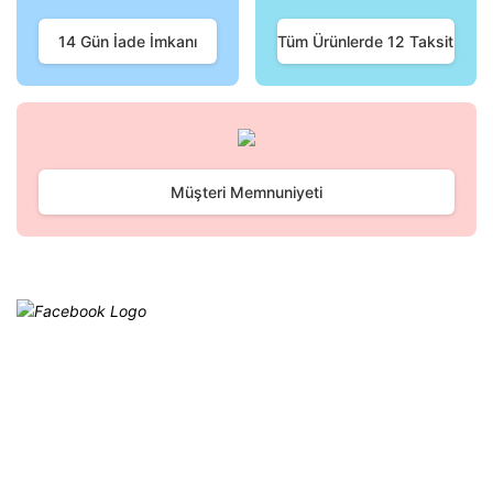
Ürün fiyatı diğer sitelerden daha pahalı.
Bu ürüne benzer farklı alternatifler olmalı.
14 Gün İade İmkanı
Tüm Ürünlerde 12 Taksit
Gönder
Müşteri Memnuniyeti
Facebook
@cagrielektrik
Kampanyalarımızı facebook
hesabımızdan takip edebilirsiniz.