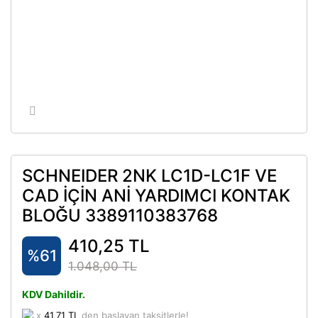
SCHNEIDER 2NK LC1D-LC1F VE
CAD İÇİN ANİ YARDIMCI KONTAK
BLOĞU 3389110383768
410,25 TL
%61
1.048,00 TL
KDV Dahildir.
x
41,71 TL
den başlayan taksitlerle!