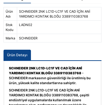
Ürün
SCHNEIDER 2NK LC1D-LC1F VE CAD İÇİN ANİ
Adı
YARDIMCI KONTAK BLOĞU 3389110383768
Stok
LADN02
Kodu
Marka
SCHNEIDER
Ürün Detayı
SCHNEIDER 2NK LC1D-LC1F VE CAD İÇİN ANİ
YARDIMCI KONTAK BLOĞU 3389110383768
-
SCHNEIDER markasının güvenilirliği ile üretilmiş bu
ürün, yüksek kalite standartlarına sahiptir.
SCHNEIDER 2NK LC1D-LC1F VE CAD İÇİN ANİ
YARDIMCI KONTAK BLOĞU 3389110383768, çeşitli
endüstriyel uygulamalarda kullanılmak üzere
tasarlanmış olup, performansı ve dayanıklılığı ile