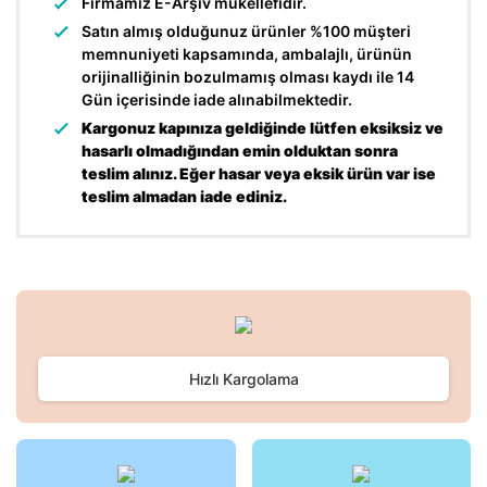
Firmamız E-Arşiv mükellefidir.
Satın almış olduğunuz ürünler %100 müşteri
memnuniyeti kapsamında, ambalajlı, ürünün
orijinalliğinin bozulmamış olması kaydı ile 14
Gün içerisinde iade alınabilmektedir.
Kargonuz kapınıza geldiğinde lütfen eksiksiz ve
hasarlı olmadığından emin olduktan sonra
teslim alınız. Eğer hasar veya eksik ürün var ise
teslim almadan iade ediniz.
Bu ürünün fiyat bilgisi, resim, ürün açıklamalarında ve diğer
konularda yetersiz gördüğünüz noktaları öneri formunu
Bu ürüne ilk yorumu siz yapın!
kullanarak tarafımıza iletebilirsiniz.
Görüş ve önerileriniz için teşekkür ederiz.
Hızlı Kargolama
Yorum Yaz
Ürün resmi kalitesiz, bozuk veya görüntülenemiyor.
Ürün açıklamasında eksik bilgiler bulunuyor.
Ürün bilgilerinde hatalar bulunuyor.