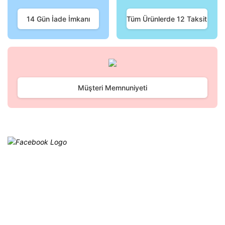
Ürün fiyatı diğer sitelerden daha pahalı.
Bu ürüne benzer farklı alternatifler olmalı.
14 Gün İade İmkanı
Tüm Ürünlerde 12 Taksit
Gönder
Müşteri Memnuniyeti
Facebook
@cagrielektrik
Kampanyalarımızı facebook
hesabımızdan takip edebilirsiniz.