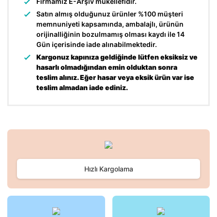
Firmamız E-Arşiv mükellefidir.
Satın almış olduğunuz ürünler %100 müşteri
memnuniyeti kapsamında, ambalajlı, ürünün
orijinalliğinin bozulmamış olması kaydı ile 14
Gün içerisinde iade alınabilmektedir.
Kargonuz kapınıza geldiğinde lütfen eksiksiz ve
hasarlı olmadığından emin olduktan sonra
teslim alınız. Eğer hasar veya eksik ürün var ise
teslim almadan iade ediniz.
Bu ürünün fiyat bilgisi, resim, ürün açıklamalarında ve diğer
konularda yetersiz gördüğünüz noktaları öneri formunu
Bu ürüne ilk yorumu siz yapın!
kullanarak tarafımıza iletebilirsiniz.
Görüş ve önerileriniz için teşekkür ederiz.
Hızlı Kargolama
Yorum Yaz
Ürün resmi kalitesiz, bozuk veya görüntülenemiyor.
Ürün açıklamasında eksik bilgiler bulunuyor.
Ürün bilgilerinde hatalar bulunuyor.