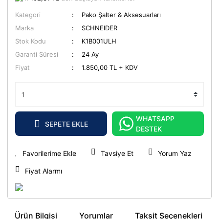
Kategori
Pako Şalter & Aksesuarları
Marka
SCHNEIDER
Stok Kodu
K1B001ULH
Garanti Süresi
24 Ay
Fiyat
1.850,00 TL + KDV
WHATSAPP
SEPETE EKLE
DESTEK
Tavsiye Et
Yorum Yaz
Fiyat Alarmı
Ürün Bilgisi
Yorumlar
Taksit Seçenekleri