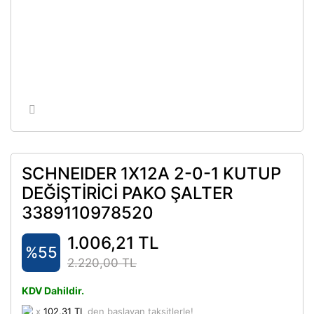
SCHNEIDER 1X12A 2-0-1 KUTUP
DEĞİŞTİRİCİ PAKO ŞALTER
3389110978520
1.006,21 TL
%55
2.220,00 TL
KDV Dahildir.
x
102,31 TL
den başlayan taksitlerle!