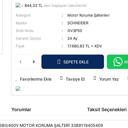
x
844,33 TL
den başlayan taksitlerle!
Kategori
Motor Koruma Şalterleri
Marka
SCHNEIDER
Stok Kodu
GV3P50
Garanti Süresi
24 Ay
Fiyat
17.680,83 TL + KDV
SEPETE EKLE
W
Tavsiye Et
Yorum Yaz
Yorumlar
Taksit Seçenekleri
 380/400V MOTOR KORUMA ŞALTERİ 3389119405409