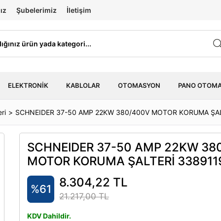
ız
Şubelerimiz
İletişim
ELEKTRONIK
KABLOLAR
OTOMASYON
PANO OTOM
ri
SCHNEIDER 37-50 AMP 22KW 380/400V MOTOR KORUMA ŞA
SCHNEIDER 37-50 AMP 22KW 38
MOTOR KORUMA ŞALTERİ 33891
8.304,22 TL
%61
21.217,00 TL
KDV Dahildir.