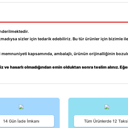
nderilmektedir.
dıysa sizler için tedarik edebiliriz. Bu tür ürünler için bizimle ile
memnuniyeti kapsamında, ambalajlı, ürünün orijinalliğinin bozulm
z ve hasarlı olmadığından emin olduktan sonra teslim alınız. Eğe
iğer konularda yetersiz gördüğünüz noktaları öneri formunu kullanarak tara
Bu ürüne ilk yorumu siz yapın!
14 Gün İade İmkanı
Tüm Ürünlerde 12 Taksi
Yorum Yaz