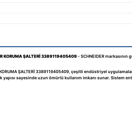
R KORUMA ŞALTERİ 3389119405409
- SCHNEIDER markasının güve
MA ŞALTERİ 3389119405409, çeşitli endüstriyel uygulamalarda
knik yapısı sayesinde uzun ömürlü kullanım imkanı sunar. Sistem e