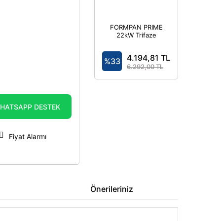
FORMPAN PRIME
22kW Trifaze
7,4kW Monofaze
- Elektrikli Araç
4.194,81 TL
Şarj Cihazı
%33
Kombinasyon
6.292,00 TL
Kutusu IP44
HATSAPP DESTEK
Fiyat Alarmı
Önerileriniz