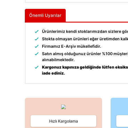
Önemli Uyarılar
Ürünlerimiz kendi stoklarımızdan sizlere gö
Stokta olmayan ürünleri eğer üretimden kalkma
Firmamız E-Arşiv mükellefidir.
Satın almış olduğunuz ürünler %100 müşteri 
alınabilmektedir.
Kargonuz kapınıza geldiğinde lütfen eksiksi
iade ediniz.
Bu ürünün fiyat bilgisi, resim, ürün açıklamalarında ve d
Görüş ve önerileriniz için teşekkür ederiz.
Ürün resmi kalitesiz, bozuk veya görüntülenemiyor.
Hızlı Kargolama
Ürün açıklamasında eksik bilgiler bulunuyor.