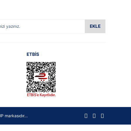
EKLE
ETBİS
P markasıdır...