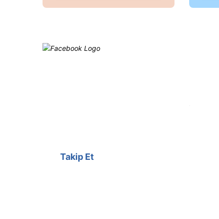
Ürün bilgilerinde hatalar bulunuyor.
Ürün fiyatı diğer sitelerden daha pahalı.
Bu ürüne benzer farklı alternatifler olmalı.
Facebook
@cagrielektrik
Kampanyalarımızı facebook
hesabımızdan takip edebilirsiniz.
Takip Et