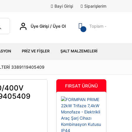
Bayi Girişi
/
Siparişlerim
Üye Girişi / Üye Ol
Toplam -
ASYON
PRIZ VE FIŞLER
ŞALT MALZEMELERI
LTERİ 3389119405409
FIRSAT ÜRÜNÜ
0/400V
19405409