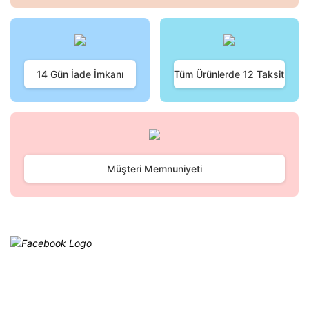
Ürün açıklamasında eksik bilgiler bulunuyor.
Ürün bilgilerinde hatalar bulunuyor.
Ürün fiyatı diğer sitelerden daha pahalı.
Bu ürüne benzer farklı alternatifler olmalı.
14 Gün İade İmkanı
Tüm Ürünlerde 12 Taksit
Gönder
Müşteri Memnuniyeti
Facebook
@cagrielektrik