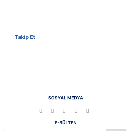
Kampanyalarımızı facebook
hesabımızdan takip edebilirsiniz.
Takip Et
SOSYAL MEDYA
E-BÜLTEN