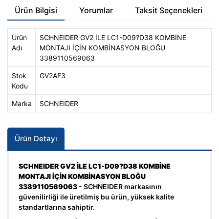
Ürün Bilgisi
Yorumlar
Taksit Seçenekleri
Ürün
SCHNEIDER GV2 İLE LC1-D09?D38 KOMBİNE
Adı
MONTAJI İÇİN KOMBİNASYON BLOĞU
3389110569063
Stok
GV2AF3
Kodu
Marka
SCHNEIDER
Ürün Detayı
SCHNEIDER GV2 İLE LC1-D09?D38 KOMBİNE
MONTAJI İÇİN KOMBİNASYON BLOĞU
3389110569063
- SCHNEIDER markasının
güvenilirliği ile üretilmiş bu ürün, yüksek kalite
standartlarına sahiptir.