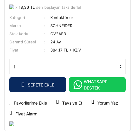
x
18,36 TL
den başlayan taksitlerle!
Kategori
Kontaktörler
Marka
SCHNEIDER
Stok Kodu
GV2AF3
Garanti Süresi
24 Ay
Fiyat
384,17 TL + KDV
WHATSAPP
SEPETE EKLE
DESTEK
Tavsiye Et
Yorum Yaz
Fiyat Alarmı