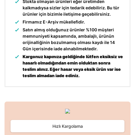
Stokta olmayan ürünleri eğer üretimden
kalkmadıysa sizler için tedarik edebiliriz. Bu tür
ürünler için bizimle iletişime geçebilirsiniz.
Firmamız E-Arşiv mükellefidir.
Satın almış olduğunuz ürünler %100 müşteri
memnuniyeti kapsamında, ambalajlı, ürünün
orijinalliğinin bozulmamış olması kaydı ile 14
Gün içerisinde iade alınabilmektedir.
Kargonuz kapınıza geldiğinde lütfen eksiksiz ve
hasarlı olmadığından emin olduktan sonra
teslim alınız. Eğer hasar veya eksik ürün var ise
teslim almadan iade ediniz.
Bu ürünün fiyat bilgisi, resim, ürün açıklamalarında ve diğer
konularda yetersiz gördüğünüz noktaları öneri formunu
Bu ürüne ilk yorumu siz yapın!
kullanarak tarafımıza iletebilirsiniz.
Görüş ve önerileriniz için teşekkür ederiz.
Hızlı Kargolama
Yorum Yaz
Ürün resmi kalitesiz, bozuk veya görüntülenemiyor.