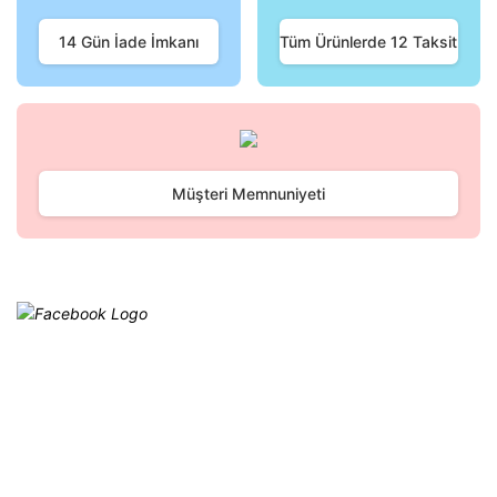
Ürün fiyatı diğer sitelerden daha pahalı.
Bu ürüne benzer farklı alternatifler olmalı.
14 Gün İade İmkanı
Tüm Ürünlerde 12 Taksit
Gönder
Müşteri Memnuniyeti
Facebook
@cagrielektrik
Kampanyalarımızı facebook
hesabımızdan takip edebilirsiniz.