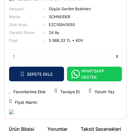
Kategori
Düşük Gerilim Bobinleri
Marka
SCHNEIDER
Stok Kodu
EZC100H3050
Garanti Süresi
24 Ay
Fiyat
5.988,33 TL + KDV
WHATSAPP
SEPETE EKLE
DESTEK
Tavsiye Et
Yorum Yaz
Fiyat Alarmı
Ürün Bilgisi
Yorumlar
Taksit Seçenekleri