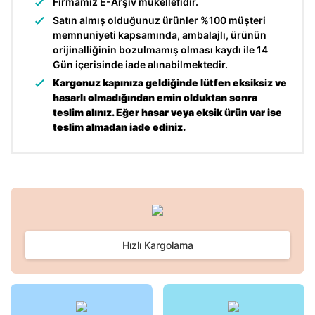
Firmamız E-Arşiv mükellefidir.
Satın almış olduğunuz ürünler %100 müşteri
memnuniyeti kapsamında, ambalajlı, ürünün
orijinalliğinin bozulmamış olması kaydı ile 14
Gün içerisinde iade alınabilmektedir.
Kargonuz kapınıza geldiğinde lütfen eksiksiz ve
hasarlı olmadığından emin olduktan sonra
teslim alınız. Eğer hasar veya eksik ürün var ise
teslim almadan iade ediniz.
Bu ürünün fiyat bilgisi, resim, ürün açıklamalarında ve diğer
konularda yetersiz gördüğünüz noktaları öneri formunu
Bu ürüne ilk yorumu siz yapın!
kullanarak tarafımıza iletebilirsiniz.
Görüş ve önerileriniz için teşekkür ederiz.
Hızlı Kargolama
Yorum Yaz
Ürün resmi kalitesiz, bozuk veya görüntülenemiyor.
Ürün açıklamasında eksik bilgiler bulunuyor.
Ürün bilgilerinde hatalar bulunuyor.