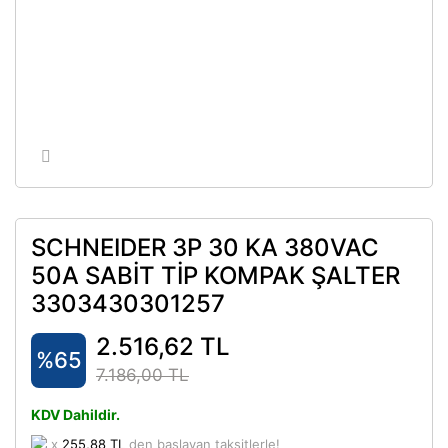
SCHNEIDER 3P 30 KA 380VAC
50A SABİT TİP KOMPAK ŞALTER
3303430301257
2.516,62 TL
%65
7.186,00 TL
KDV Dahildir.
x
255,88 TL
den başlayan taksitlerle!