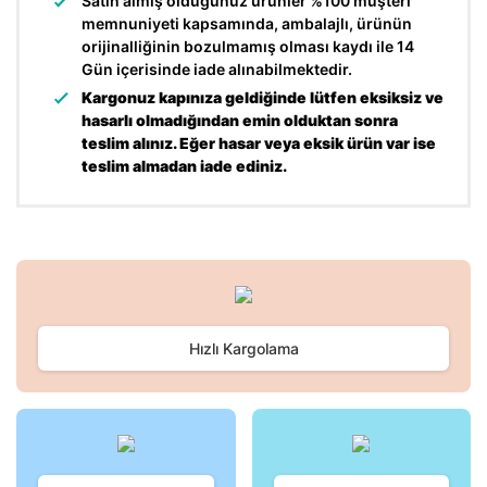
Satın almış olduğunuz ürünler %100 müşteri
memnuniyeti kapsamında, ambalajlı, ürünün
orijinalliğinin bozulmamış olması kaydı ile 14
Gün içerisinde iade alınabilmektedir.
Kargonuz kapınıza geldiğinde lütfen eksiksiz ve
hasarlı olmadığından emin olduktan sonra
teslim alınız. Eğer hasar veya eksik ürün var ise
teslim almadan iade ediniz.
Bu ürünün fiyat bilgisi, resim, ürün açıklamalarında ve diğer
konularda yetersiz gördüğünüz noktaları öneri formunu
Bu ürüne ilk yorumu siz yapın!
kullanarak tarafımıza iletebilirsiniz.
Görüş ve önerileriniz için teşekkür ederiz.
Hızlı Kargolama
Yorum Yaz
Ürün resmi kalitesiz, bozuk veya görüntülenemiyor.
Ürün açıklamasında eksik bilgiler bulunuyor.
Ürün bilgilerinde hatalar bulunuyor.
Ürün fiyatı diğer sitelerden daha pahalı.