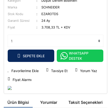
Kategori
Düşük Gerilim Bobinleri
Marka
SCHNEIDER
Stok Kodu
EZAROTDS
Garanti Süresi
24 Ay
Fiyat
3.708,33 TL + KDV
WHATSAPP
SEPETE EKLE
DESTEK
Tavsiye Et
Yorum Yaz
Fiyat Alarmı
Ürün Bilgisi
Yorumlar
Taksit Seçenekleri