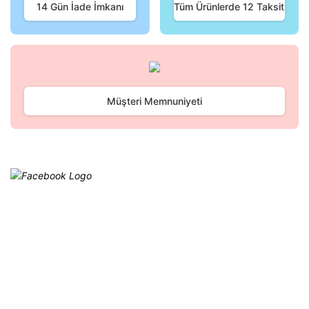
Bu ürüne benzer farklı alternatifler olmalı.
14 Gün İade İmkanı
Tüm Ürünlerde 12 Taksit
Gönder
Müşteri Memnuniyeti
Facebook
@cagrielektrik
Kampanyalarımızı facebook
hesabımızdan takip edebilirsiniz.