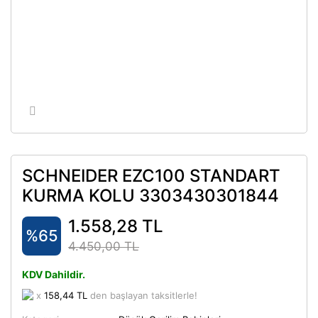
SCHNEIDER EZC100 STANDART
KURMA KOLU 3303430301844
1.558,28 TL
%65
4.450,00 TL
KDV Dahildir.
x
158,44 TL
den başlayan taksitlerle!