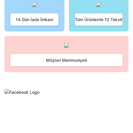
Ürün bilgilerinde hatalar bulunuyor.
Ürün fiyatı diğer sitelerden daha pahalı.
Bu ürüne benzer farklı alternatifler olmalı.
14 Gün İade İmkanı
Tüm Ürünlerde 12 Taksit
Gönder
Müşteri Memnuniyeti
Facebook
@cagrielektrik