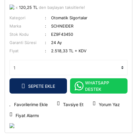
x
120,25 TL
den başlayan taksitlerle!
Kategori
Otomatik Sigortalar
Marka
SCHNEIDER
Stok Kodu
EZ9F43450
Garanti Süresi
24 Ay
Fiyat
2.518,33 TL + KDV
WHATSAPP
SEPETE EKLE
DESTEK
Tavsiye Et
Yorum Yaz
Fiyat Alarmı