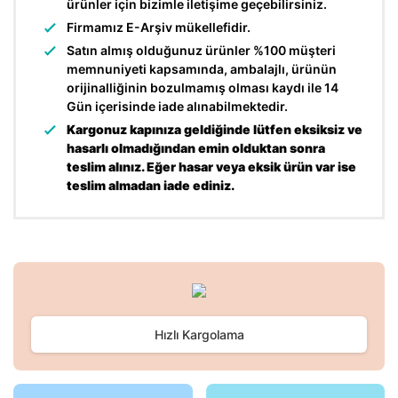
ürünler için bizimle iletişime geçebilirsiniz.
Firmamız E-Arşiv mükellefidir.
Satın almış olduğunuz ürünler %100 müşteri
memnuniyeti kapsamında, ambalajlı, ürünün
orijinalliğinin bozulmamış olması kaydı ile 14
Gün içerisinde iade alınabilmektedir.
Kargonuz kapınıza geldiğinde lütfen eksiksiz ve
hasarlı olmadığından emin olduktan sonra
teslim alınız. Eğer hasar veya eksik ürün var ise
teslim almadan iade ediniz.
Bu ürünün fiyat bilgisi, resim, ürün açıklamalarında ve diğer
konularda yetersiz gördüğünüz noktaları öneri formunu
Bu ürüne ilk yorumu siz yapın!
kullanarak tarafımıza iletebilirsiniz.
Görüş ve önerileriniz için teşekkür ederiz.
Hızlı Kargolama
Yorum Yaz
Ürün resmi kalitesiz, bozuk veya görüntülenemiyor.
Ürün açıklamasında eksik bilgiler bulunuyor.