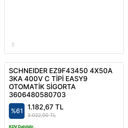
SCHNEIDER EZ9F43450 4X50A
3KA 400V C TİPİ EASY9
OTOMATİK SİGORTA
3606480580703
1.182,67 TL
%61
3.022,00 TL
KDV Dahildir.