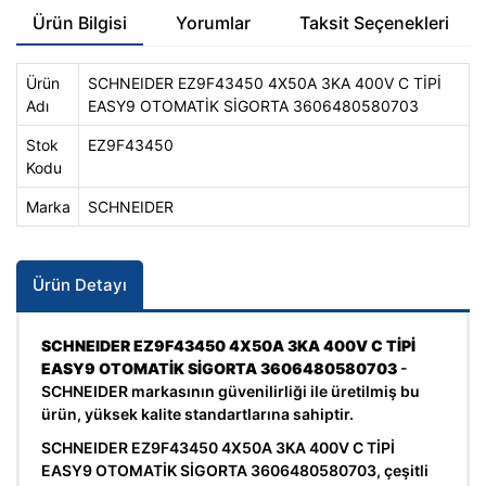
Ürün Bilgisi
Yorumlar
Taksit Seçenekleri
Ürün
SCHNEIDER EZ9F43450 4X50A 3KA 400V C TİPİ
Adı
EASY9 OTOMATİK SİGORTA 3606480580703
Stok
EZ9F43450
Kodu
Marka
SCHNEIDER
Ürün Detayı
SCHNEIDER EZ9F43450 4X50A 3KA 400V C TİPİ
EASY9 OTOMATİK SİGORTA 3606480580703
-
SCHNEIDER markasının güvenilirliği ile üretilmiş bu
ürün, yüksek kalite standartlarına sahiptir.
SCHNEIDER EZ9F43450 4X50A 3KA 400V C TİPİ
EASY9 OTOMATİK SİGORTA 3606480580703, çeşitli