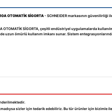
4X10A OTOMATİK SİGORTA
- SCHNEIDER markasının güvenilirliği ile
OTOMATİK SİGORTA, çeşitli endüstriyel uygulamalarda kullanılm
sinde uzun ömürlü kullanım imkanı sunar. Sistem entegrasyonlarında
nderilmektedir.
dıysa sizler için tedarik edebiliriz. Bu tür ürünler için bizimle ile