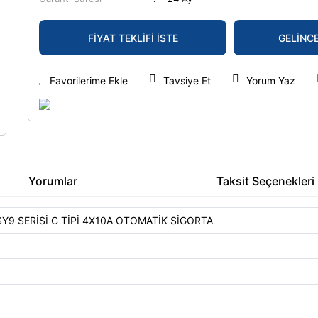
FİYAT TEKLİFİ İSTE
GELİNC
Tavsiye Et
Yorum Yaz
Yorumlar
Taksit Seçenekleri
Y9 SERİSİ C TİPİ 4X10A OTOMATİK SİGORTA