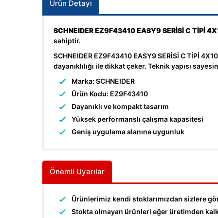
Ürün Detayı
SCHNEIDER EZ9F43410 EASY9 SERİSİ C TİPİ 
sahiptir.
SCHNEIDER EZ9F43410 EASY9 SERİSİ C TİPİ 4X10A 
dayanıklılığı ile dikkat çeker. Teknik yapısı saye
Marka: SCHNEIDER
Ürün Kodu: EZ9F43410
Dayanıklı ve kompakt tasarım
Yüksek performanslı çalışma kapasitesi
Geniş uygulama alanına uygunluk
Önemli Uyarılar
Ürünlerimiz kendi stoklarımızdan sizlere gö
Stokta olmayan ürünleri eğer üretimden kalkma