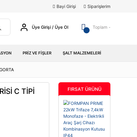
Bayi Girişi
/
Siparişlerim
Üye Girişi / Üye Ol
Toplam -
ASYON
PRIZ VE FIŞLER
ŞALT MALZEMELERI
İGORTA
FIRSAT ÜRÜNÜ
Sİ C TİPİ