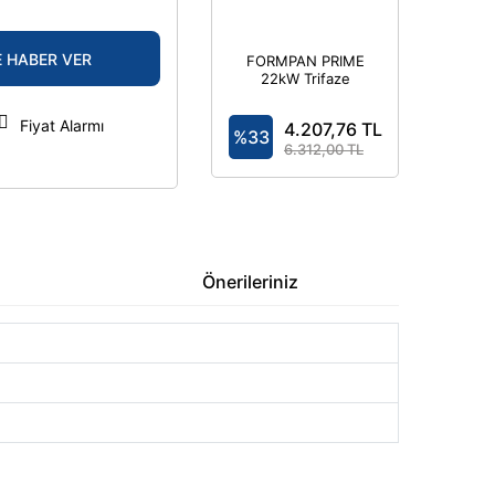
E HABER VER
FORMPAN PRIME
22kW Trifaze
7,4kW Monofaze
- Elektrikli Araç
Fiyat Alarmı
4.207,76 TL
Şarj Cihazı
%33
Kombinasyon
6.312,00 TL
Kutusu IP44
Önerileriniz