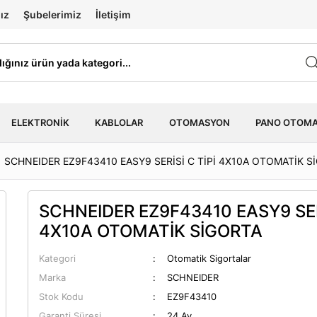
ız
Şubelerimiz
İletişim
ELEKTRONIK
KABLOLAR
OTOMASYON
PANO OTOM
SCHNEIDER EZ9F43410 EASY9 SERİSİ C TİPİ 4X10A OTOMATİK S
SCHNEIDER EZ9F43410 EASY9 SERİ
4X10A OTOMATİK SİGORTA
Kategori
Otomatik Sigortalar
Marka
SCHNEIDER
Stok Kodu
EZ9F43410
Garanti Süresi
24 Ay