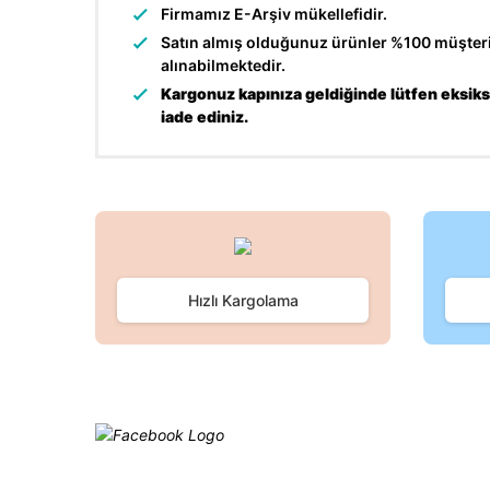
Firmamız E-Arşiv mükellefidir.
Satın almış olduğunuz ürünler %100 müşteri 
alınabilmektedir.
Kargonuz kapınıza geldiğinde lütfen eksiksi
iade ediniz.
Bu ürünün fiyat bilgisi, resim, ürün açıklamalarında ve d
Görüş ve önerileriniz için teşekkür ederiz.
Ürün resmi kalitesiz, bozuk veya görüntülenemiyor.
Hızlı Kargolama
Ürün açıklamasında eksik bilgiler bulunuyor.
Ürün bilgilerinde hatalar bulunuyor.
Ürün fiyatı diğer sitelerden daha pahalı.
Bu ürüne benzer farklı alternatifler olmalı.
Facebook