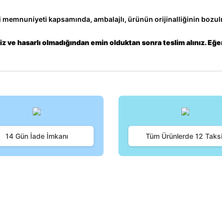
memnuniyeti kapsamında, ambalajlı, ürünün orijinalliğinin bozulm
z ve hasarlı olmadığından emin olduktan sonra teslim alınız. Eğe
iğer konularda yetersiz gördüğünüz noktaları öneri formunu kullanarak tara
Bu ürüne ilk yorumu siz yapın!
14 Gün İade İmkanı
Tüm Ürünlerde 12 Taksi
Yorum Yaz