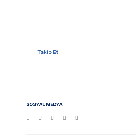
@cagrielektrik
Kampanyalarımızı facebook
hesabımızdan takip edebilirsiniz.
Takip Et
SOSYAL MEDYA