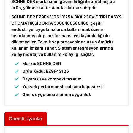
SCHNEIDER markasının güvenilirliği ile üretilmiş bu
ürün, yüksek kalite standartlarına sahiptir.
Parafudr
SCHNEIDER EZ9F43125 1X25A 3KA 230V C TİPİ EASY9
Röle & Aksesuarları
OTOMATİK SİGORTA 3606480580406, çeşitli
endüstriyel uygulamalarda kullanılmak üzere
Silindirik Sigorta
tasarlanmış olup, performansı ve dayanıklılığı ile
dikkat çeker. Teknik yapısı sayesinde uzun ömürlü
Sinyal Lambası
kullanım imkanı sunar. Sistem entegrasyonlarında
kolay montaj ve kullanım kolaylığı sağlar.
Solid State Röle
Marka: SCHNEIDER
Tamamlayıcı Ürünler
Ürün Kodu: EZ9F43125
Dayanıklı ve kompakt tasarım
Termik Röle
Yüksek performanslı çalışma kapasitesi
Termik Röleler
Geniş uygulama alanına uygunluk
Trafo (İzolasyon ve Kumanda)
YARDIMCI KONTAK
Önemli Uyarılar
Yumuşak Yolvericiler