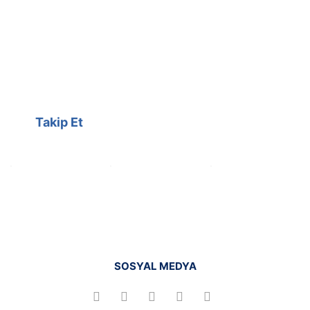
@cagrielektrik
Kampanyalarımızı facebook
hesabımızdan takip edebilirsiniz.
Takip Et
SOSYAL MEDYA