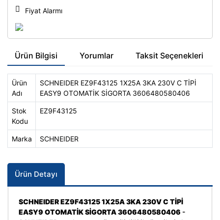
Sigorta Kutuları
Fiyat Alarmı
Mini Termik Röle
Sıkma Pensesi
Modüler Kontaktör - (Sessiz
Kontaktör)
Sıva Seviye Kontrol Röleleri
Ürün Bilgisi
Yorumlar
Taksit Seçenekleri
MODÜLER KONTAKTÖRLER İÇİN
SKP Sıkma Pensesi
YARDIMCI KONTAK
Ürün
SCHNEIDER EZ9F43125 1X25A 3KA 230V C TİPİ
Sustalar
Adı
EASY9 OTOMATİK SİGORTA 3606480580406
Motor Koruma Rölesi
Telefon Dağıtım Kutuları ve
Stok
EZ9F43125
Motor Koruma Şalteri
Aksesuarları
Kodu
Motor Koruma Şalterleri
Yüksük Sıkma Pensesi
Marka
SCHNEIDER
NH Sigortalar
Ürün Detayı
Ölçme Cihazları
Otomatik Sigortalar
SCHNEIDER EZ9F43125 1X25A 3KA 230V C TİPİ
EASY9 OTOMATİK SİGORTA 3606480580406
-
Pako Şalter & Aksesuarları