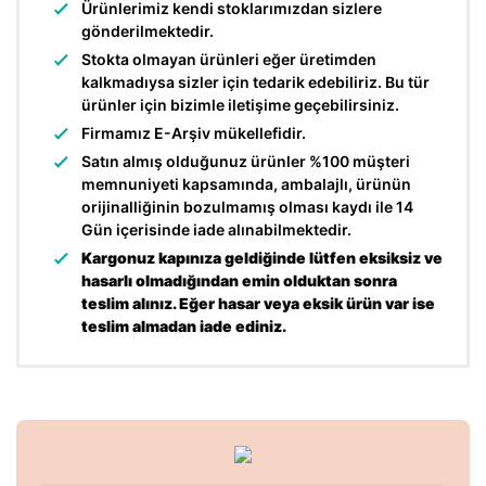
Ürünlerimiz kendi stoklarımızdan sizlere
Zaman Saati
gönderilmektedir.
Stokta olmayan ürünleri eğer üretimden
kalkmadıysa sizler için tedarik edebiliriz. Bu tür
ürünler için bizimle iletişime geçebilirsiniz.
Firmamız E-Arşiv mükellefidir.
Satın almış olduğunuz ürünler %100 müşteri
memnuniyeti kapsamında, ambalajlı, ürünün
orijinalliğinin bozulmamış olması kaydı ile 14
Gün içerisinde iade alınabilmektedir.
Kargonuz kapınıza geldiğinde lütfen eksiksiz ve
hasarlı olmadığından emin olduktan sonra
teslim alınız. Eğer hasar veya eksik ürün var ise
teslim almadan iade ediniz.
Bu ürünün fiyat bilgisi, resim, ürün açıklamalarında ve diğer
konularda yetersiz gördüğünüz noktaları öneri formunu
Bu ürüne ilk yorumu siz yapın!
kullanarak tarafımıza iletebilirsiniz.
Görüş ve önerileriniz için teşekkür ederiz.