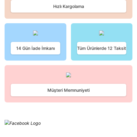
Hızlı Kargolama
Yorum Yaz
Ürün resmi kalitesiz, bozuk veya görüntülenemiyor.
Ürün açıklamasında eksik bilgiler bulunuyor.
Ürün bilgilerinde hatalar bulunuyor.
Ürün fiyatı diğer sitelerden daha pahalı.
Bu ürüne benzer farklı alternatifler olmalı.
14 Gün İade İmkanı
Tüm Ürünlerde 12 Taksit
Gönder
Müşteri Memnuniyeti
Facebook