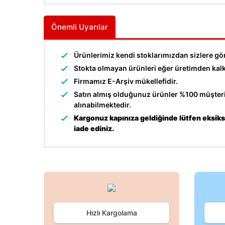
Önemli Uyarılar
Ürünlerimiz kendi stoklarımızdan sizlere gö
Stokta olmayan ürünleri eğer üretimden kalkma
Firmamız E-Arşiv mükellefidir.
Satın almış olduğunuz ürünler %100 müşteri 
alınabilmektedir.
Kargonuz kapınıza geldiğinde lütfen eksiksi
iade ediniz.
Bu ürünün fiyat bilgisi, resim, ürün açıklamalarında ve d
Görüş ve önerileriniz için teşekkür ederiz.
Ürün resmi kalitesiz, bozuk veya görüntülenemiyor.
Hızlı Kargolama
Ürün açıklamasında eksik bilgiler bulunuyor.