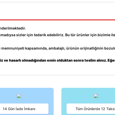
nderilmektedir.
dıysa sizler için tedarik edebiliriz. Bu tür ürünler için bizimle ile
memnuniyeti kapsamında, ambalajlı, ürünün orijinalliğinin bozulm
z ve hasarlı olmadığından emin olduktan sonra teslim alınız. Eğe
iğer konularda yetersiz gördüğünüz noktaları öneri formunu kullanarak tara
Bu ürüne ilk yorumu siz yapın!
14 Gün İade İmkanı
Tüm Ürünlerde 12 Taksi
Yorum Yaz