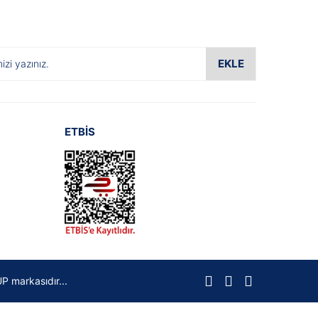
EKLE
ETBİS
P markasıdır...