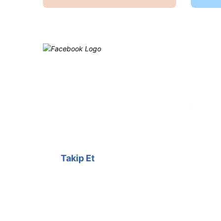
Ürün bilgilerinde hatalar bulunuyor.
Ürün fiyatı diğer sitelerden daha pahalı.
Bu ürüne benzer farklı alternatifler olmalı.
Facebook
@cagrielektrik
Kampanyalarımızı facebook
hesabımızdan takip edebilirsiniz.
Takip Et