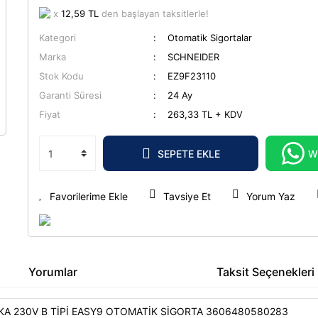
x
12,59 TL
den başlayan taksitlerle!
Kategori
Otomatik Sigortalar
Marka
SCHNEIDER
Stok Kodu
EZ9F23110
Garanti Süresi
24 Ay
Fiyat
263,33 TL + KDV
SEPETE EKLE
W
Tavsiye Et
Yorum Yaz
Yorumlar
Taksit Seçenekleri
KA 230V B TİPİ EASY9 OTOMATİK SİGORTA 3606480580283