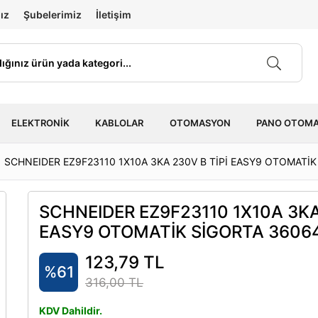
ız
Şubelerimiz
İletişim
ELEKTRONIK
KABLOLAR
OTOMASYON
PANO OTOM
SCHNEIDER EZ9F23110 1X10A 3KA 230V B TİPİ EASY9 OTOMATİ
SCHNEIDER EZ9F23110 1X10A 3KA
EASY9 OTOMATİK SİGORTA 3606
123,79 TL
%61
316,00 TL
KDV Dahildir.