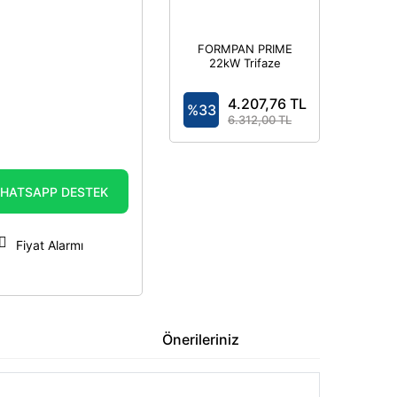
FORMPAN PRIME
22kW Trifaze
7,4kW Monofaze
- Elektrikli Araç
4.207,76 TL
Şarj Cihazı
%33
Kombinasyon
6.312,00 TL
Kutusu IP44
HATSAPP DESTEK
Fiyat Alarmı
Önerileriniz