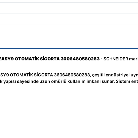
Pİ EASY9 OTOMATİK SİGORTA 3606480580283
- SCHNEIDER markas
Y9 OTOMATİK SİGORTA 3606480580283, çeşitli endüstriyel uygul
knik yapısı sayesinde uzun ömürlü kullanım imkanı sunar. Sistem e