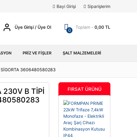
Bayi Girişi
/
Siparişlerim
Üye Girişi / Üye Ol
Toplam -
0,00 TL
0
ASYON
PRIZ VE FIŞLER
ŞALT MALZEMELERI
K SİGORTA 3606480580283
FIRSAT ÜRÜNÜ
 230V B TİPİ
480580283