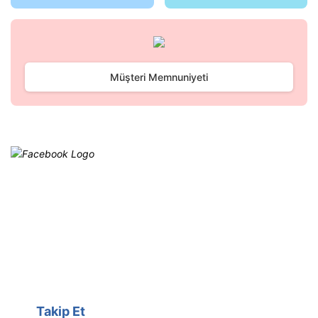
Gönder
Müşteri Memnuniyeti
Facebook
@cagrielektrik
Kampanyalarımızı facebook
hesabımızdan takip edebilirsiniz.
Takip Et