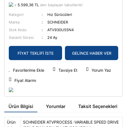
x
5.599,36 TL
den başlayan taksitlerle!
Kablo Yüksük Sıyırma
Kaçak Akım Korumalı Devre Kesici
Kategori
Hız Sürücüleri
Kasa ve Buatlar
Kaçak Akım Rölesi
Marka
SCHNEIDER
Stok Kodu
ATV930U55N4
Klemens Dağıtım Ünitesi
Kancalı Sigorta
Garanti Süresi
24 Ay
Konnektör Sıkma Pensesi
Kartuş Sigorta
FİYAT TEKLİFİ İSTE
GELİNCE HABER VER
Kroşeler
Kompakt Şalterler
Makaronlar
Kompakt Yolvericiler
Tavsiye Et
Yorum Yaz
Nihayet Şalterleri & Aksesuarları
Kompanzasyon Kontaktörü
Fiyat Alarmı
Numaratörler
Kontaktörler
Plastik Kasa ve Buatlar
Koruma&Kontrol Röleleri
Ürün Bilgisi
Yorumlar
Taksit Seçenekleri
Rakorlar
MİNİ KONTAKTÖR YARDIMCI KONTAK
BLOKLARI
Sensörler
Ürün
SCHNEIDER ATVPROCESS :VARIABLE SPEED DRIVE
Mini Kontaktörler