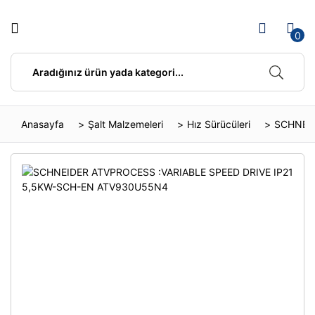
Geri Dön
Geri Dön
Geri Dön
Geri Dön
Geri Dön
Geri Dön
Geri Dön
Geri Dön
0
Aydınlatma
Elektrik Tesisat Malzemeleri
Elektronik
Kablolar
Otomasyon
Pano Otomasyon
Priz ve Fişler
Şalt Malzemeleri
Ampuller
El Aletleri
Havalandırma Fanı
Enerji Kabloları
Endüktif Sensör
Elektrik Panoları
Anahtar Priz
Açık Tip Güç Şalteri
İç Mekan Aydınlatma
Kablo Kanalları
Güvenlik Sistemleri
Kaynak Kabloları
Kapasitif Sensörler
Emniyet Şalterleri
Grup Priz ve Fişler
Açtırma Bobini
Anasayfa
Şalt Malzemeleri
Hız Sürücüleri
SCHNEID
Tamamlayıcı Malzemeler
Klemens
Ağ Ürünleri
Zayıf Akım Kabloları
Nihayet Şalteri
Güç Kaynağı
Sıva Üstü Anahtar Priz
AG Güç Kondansatörü
Dış Mekan Aydınlatma
Ayak Pedalları
Diafon Sistemleri
Nihayet Şalterleri
Kombinasyon Kutusu
Akım Koruma Rölesi
Sinyal Lambaları ve Aksesuarları
Basınç Şalteri
Güç Kaynağı (UPS)
SİNYAL VE KUMANDA BUTONLARI
Pano Malzemeleri
Akım Trafosu
Basınç Sensör ve Şalteri
Havya ve Aksesuarları
Sinyaller ve Kumanda Butonları
PLC
Alarm Kontağı
Buatlar
Isıtıcı
Anahtar / Priz ve Fişler
Buton & Switch
Kompakt Fanlar
Bıçaklı Sigorta (Seramik)
Devreli Klemens
Masaüstü Telefonlar
Busbarlar