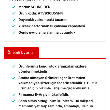
Marka: SCHNEIDER
Parafudr
Ürün Kodu: ATV930U55N4
Röle & Aksesuarları
Dayanıklı ve kompakt tasarım
Yüksek performanslı çalışma kapasitesi
Silindirik Sigorta
Geniş uygulama alanına uygunluk
Sinyal Lambası
Solid State Röle
Önemli Uyarılar
Tamamlayıcı Ürünler
Termik Röle
Ürünlerimiz kendi stoklarımızdan sizlere
gönderilmektedir.
Termik Röleler
Stokta olmayan ürünleri eğer üretimden
kalkmadıysa sizler için tedarik edebiliriz. Bu tür
Trafo (İzolasyon ve Kumanda)
ürünler için bizimle iletişime geçebilirsiniz.
Firmamız E-Arşiv mükellefidir.
YARDIMCI KONTAK
Satın almış olduğunuz ürünler %100 müşteri
Yumuşak Yolvericiler
memnuniyeti kapsamında, ambalajlı, ürünün