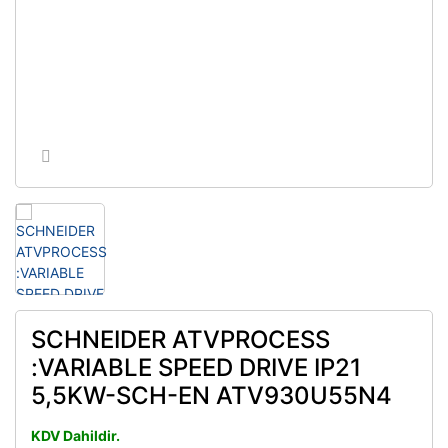
Endüstriyel Fiş ve Prizler
Ölçüm Aletleri
Daimi Devre Motor Kondansatörü
Flatör (Şamadıra)
Piller
Darbe Akım Anahtarları
Flatör (Şamandıra)
Reflektör
DC Otomatik Sigortalar
İzole Bantlar
Sinek Öldürücü
Devre Kesiciler
İzoleli Papuç Sıkma Pensesi
SSR
Düşük Gerilim Bobinleri
Kablo Bağı Sıkma Pensesi
Vantilatör
EZ9 Serisi Otomatik Sigortalar
Kablo Bağları (Klips)
Faz Koruma Rölesi
Kablo Sıkma Çene Takımı
Faz Koruma Şalteri
SCHNEIDER ATVPROCESS
Kablo Spiralleri
Güç Kontaktörleri
:VARIABLE SPEED DRIVE IP21
5,5KW-SCH-EN ATV930U55N4
Kablo Taşıma Sistemleri
Hız Sürücüleri
Kablo Uçları ve Yüksükler
Kaçak Akım Koruma Anahtarları
KDV Dahildir.