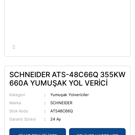
SCHNEIDER ATS-48C66Q 355KW
660A YUMUŞAK YOL VERİCİ
Kategori
Yumuşak Yolvericiler
Marka
SCHNEIDER
Stok Kodu
ATS48C66Q
Garanti Süresi
24 Ay