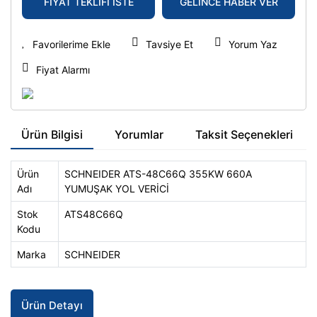
FİYAT TEKLİFİ İSTE
GELİNCE HABER VER
Tavsiye Et
Yorum Yaz
Fiyat Alarmı
Ürün Bilgisi
Yorumlar
Taksit Seçenekleri
Ürün
SCHNEIDER ATS-48C66Q 355KW 660A
Adı
YUMUŞAK YOL VERİCİ
Stok
ATS48C66Q
Kodu
Marka
SCHNEIDER
Ürün Detayı