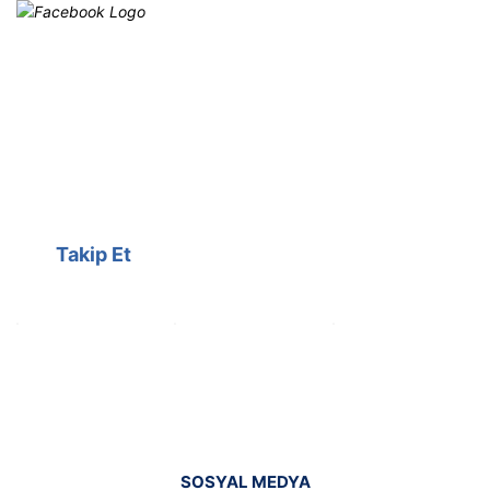
Facebook
@cagrielektrik
Kampanyalarımızı facebook
hesabımızdan takip edebilirsiniz.
Takip Et
SOSYAL MEDYA