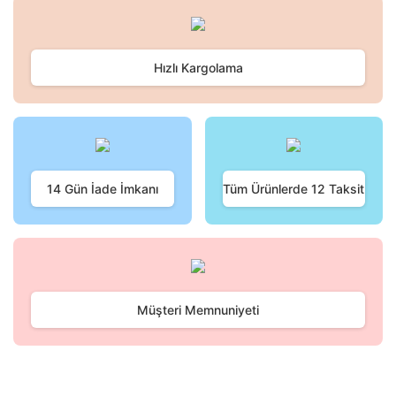
konularda yetersiz gördüğünüz noktaları öneri formunu
Bu ürüne ilk yorumu siz yapın!
kullanarak tarafımıza iletebilirsiniz.
Görüş ve önerileriniz için teşekkür ederiz.
Hızlı Kargolama
Yorum Yaz
Ürün resmi kalitesiz, bozuk veya görüntülenemiyor.
Ürün açıklamasında eksik bilgiler bulunuyor.
Ürün bilgilerinde hatalar bulunuyor.
Ürün fiyatı diğer sitelerden daha pahalı.
Bu ürüne benzer farklı alternatifler olmalı.
14 Gün İade İmkanı
Tüm Ürünlerde 12 Taksit
Gönder
Müşteri Memnuniyeti