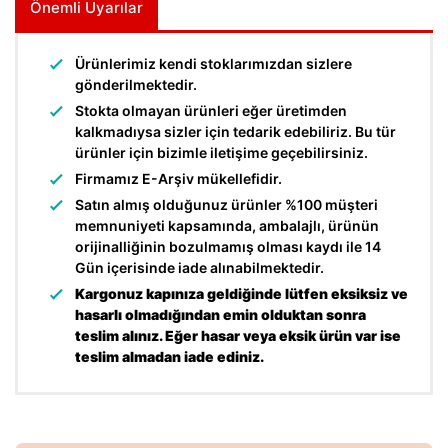
Önemli Uyarılar
Ürünlerimiz kendi stoklarımızdan sizlere
gönderilmektedir.
Stokta olmayan ürünleri eğer üretimden
kalkmadıysa sizler için tedarik edebiliriz. Bu tür
ürünler için bizimle iletişime geçebilirsiniz.
Firmamız E-Arşiv mükellefidir.
Satın almış olduğunuz ürünler %100 müşteri
memnuniyeti kapsamında, ambalajlı, ürünün
orijinalliğinin bozulmamış olması kaydı ile 14
Gün içerisinde iade alınabilmektedir.
Kargonuz kapınıza geldiğinde lütfen eksiksiz ve
hasarlı olmadığından emin olduktan sonra
teslim alınız. Eğer hasar veya eksik ürün var ise
teslim almadan iade ediniz.
Bu ürünün fiyat bilgisi, resim, ürün açıklamalarında ve diğer