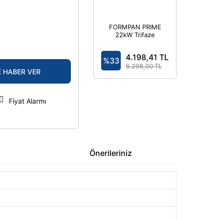
FORMPAN PRIME
22kW Trifaze
7,4kW Monofaze
- Elektrikli Araç
4.198,41 TL
Şarj Cihazı
%33
Kombinasyon
6.298,00 TL
E HABER VER
Kutusu IP44
Fiyat Alarmı
Önerileriniz