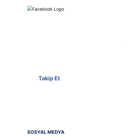
Facebook
@cagrielektrik
Kampanyalarımızı facebook
hesabımızdan takip edebilirsiniz.
Takip Et
SOSYAL MEDYA