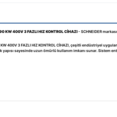
 KW 400V 3 FAZLI HIZ KONTROL CİHAZI
- SCHNEIDER markasını
0V 3 FAZLI HIZ KONTROL CİHAZI, çeşitli endüstriyel uygulamal
knik yapısı sayesinde uzun ömürlü kullanım imkanı sunar. Sistem e