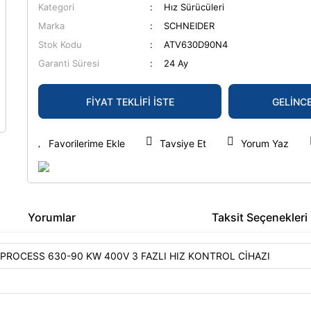
Kategori
Hız Sürücüleri
Marka
SCHNEIDER
Stok Kodu
ATV630D90N4
Garanti Süresi
24 Ay
FİYAT TEKLİFİ İSTE
GELİNC
Tavsiye Et
Yorum Yaz
Yorumlar
Taksit Seçenekleri
ROCESS 630-90 KW 400V 3 FAZLI HIZ KONTROL CİHAZI