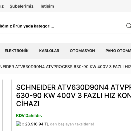
ız
Şubelerimiz
İletişim
ELEKTRONIK
KABLOLAR
OTOMASYON
PANO OTOM
NEIDER ATV630D90N4 ATVPROCESS 630-90 KW 400V 3 FAZLI HI
SCHNEIDER ATV630D90N4 ATVP
630-90 KW 400V 3 FAZLI HIZ KO
CİHAZI
KDV Dahildir.
x
28.916,94 TL
den başlayan taksitlerle!