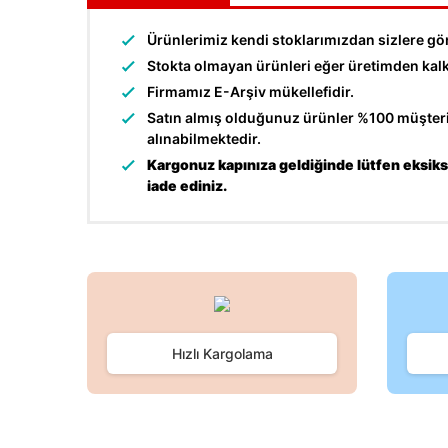
Ürünlerimiz kendi stoklarımızdan sizlere gö
Stokta olmayan ürünleri eğer üretimden kalkma
Firmamız E-Arşiv mükellefidir.
Satın almış olduğunuz ürünler %100 müşteri 
alınabilmektedir.
Kargonuz kapınıza geldiğinde lütfen eksiksi
iade ediniz.
Bu ürünün fiyat bilgisi, resim, ürün açıklamalarında ve d
Görüş ve önerileriniz için teşekkür ederiz.
Ürün resmi kalitesiz, bozuk veya görüntülenemiyor.
Hızlı Kargolama
Ürün açıklamasında eksik bilgiler bulunuyor.
Ürün bilgilerinde hatalar bulunuyor.
Ürün fiyatı diğer sitelerden daha pahalı.
Bu ürüne benzer farklı alternatifler olmalı.