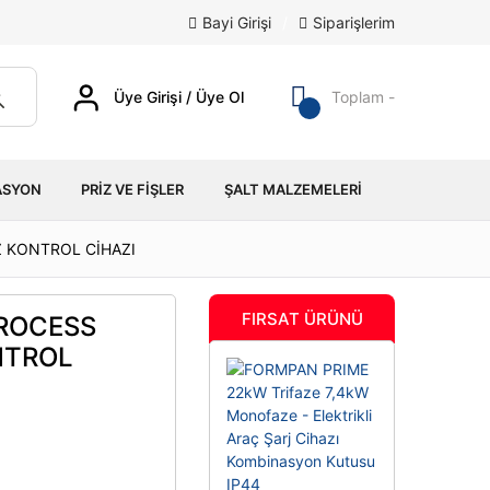
Bayi Girişi
/
Siparişlerim
Üye Girişi / Üye Ol
Toplam -
ASYON
PRIZ VE FIŞLER
ŞALT MALZEMELERI
Z KONTROL CİHAZI
FIRSAT ÜRÜNÜ
ROCESS
NTROL