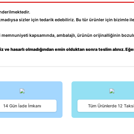
nderilmektedir.
dıysa sizler için tedarik edebiliriz. Bu tür ürünler için bizimle ile
memnuniyeti kapsamında, ambalajlı, ürünün orijinalliğinin bozulm
z ve hasarlı olmadığından emin olduktan sonra teslim alınız. Eğe
iğer konularda yetersiz gördüğünüz noktaları öneri formunu kullanarak tara
Bu ürüne ilk yorumu siz yapın!
14 Gün İade İmkanı
Tüm Ürünlerde 12 Taksi
Yorum Yaz