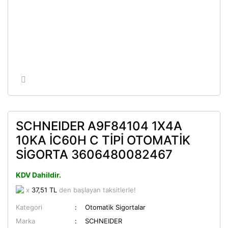
SCHNEIDER A9F84104 1X4A
10KA İC60H C TİPİ OTOMATİK
SİGORTA 3606480082467
KDV Dahildir.
x
37,51 TL
den başlayan taksitlerle!
Kategori
Otomatik Sigortalar
Marka
SCHNEIDER