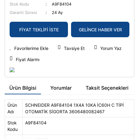
Stok Kodu
A9F84104
Garanti Süresi
24 Ay
FİYAT TEKLİFİ İSTE
GELİNCE HABER VER
Tavsiye Et
Yorum Yaz
Fiyat Alarmı
Ürün Bilgisi
Yorumlar
Taksit Seçenekleri
Ürün
SCHNEIDER A9F84104 1X4A 10KA İC60H C TİPİ
Adı
OTOMATİK SİGORTA 3606480082467
Stok
A9F84104
Kodu