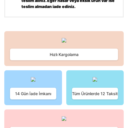
teslim alınız. Eğer hasar veya eksik ürün var ise
teslim almadan iade ediniz.
Bu ürünün fiyat bilgisi, resim, ürün açıklamalarında ve diğer
konularda yetersiz gördüğünüz noktaları öneri formunu
Bu ürüne ilk yorumu siz yapın!
kullanarak tarafımıza iletebilirsiniz.
Görüş ve önerileriniz için teşekkür ederiz.
Hızlı Kargolama
Yorum Yaz
Ürün resmi kalitesiz, bozuk veya görüntülenemiyor.
Ürün açıklamasında eksik bilgiler bulunuyor.
Ürün bilgilerinde hatalar bulunuyor.
Ürün fiyatı diğer sitelerden daha pahalı.
Bu ürüne benzer farklı alternatifler olmalı.
14 Gün İade İmkanı
Tüm Ürünlerde 12 Taksit