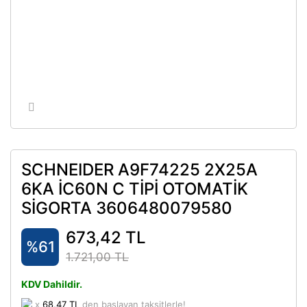
SCHNEIDER A9F74225 2X25A
6KA İC60N C TİPİ OTOMATİK
SİGORTA 3606480079580
673,42 TL
%61
1.721,00 TL
KDV Dahildir.
x
68,47 TL
den başlayan taksitlerle!