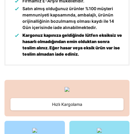
Firmamız E-Arşiv mükellefidir.
Satın almış olduğunuz ürünler %100 müşteri
memnuniyeti kapsamında, ambalajlı, ürünün
orijinalliğinin bozulmamış olması kaydı ile 14
Gün içerisinde iade alınabilmektedir.
Kargonuz kapınıza geldiğinde lütfen eksiksiz ve
hasarlı olmadığından emin olduktan sonra
teslim alınız. Eğer hasar veya eksik ürün var ise
teslim almadan iade ediniz.
Bu ürünün fiyat bilgisi, resim, ürün açıklamalarında ve diğer
konularda yetersiz gördüğünüz noktaları öneri formunu
Bu ürüne ilk yorumu siz yapın!
kullanarak tarafımıza iletebilirsiniz.
Görüş ve önerileriniz için teşekkür ederiz.
Hızlı Kargolama
Yorum Yaz
Ürün resmi kalitesiz, bozuk veya görüntülenemiyor.
Ürün açıklamasında eksik bilgiler bulunuyor.
Ürün bilgilerinde hatalar bulunuyor.