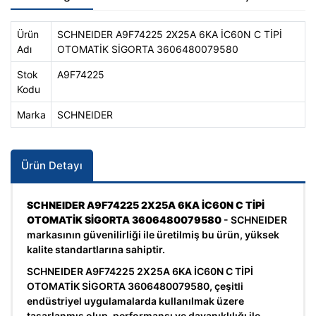
Ürün
SCHNEIDER A9F74225 2X25A 6KA İC60N C TİPİ
Adı
OTOMATİK SİGORTA 3606480079580
Stok
A9F74225
Kodu
Marka
SCHNEIDER
Ürün Detayı
SCHNEIDER A9F74225 2X25A 6KA İC60N C TİPİ
OTOMATİK SİGORTA 3606480079580
- SCHNEIDER
markasının güvenilirliği ile üretilmiş bu ürün, yüksek
kalite standartlarına sahiptir.
SCHNEIDER A9F74225 2X25A 6KA İC60N C TİPİ
OTOMATİK SİGORTA 3606480079580, çeşitli
endüstriyel uygulamalarda kullanılmak üzere
tasarlanmış olup, performansı ve dayanıklılığı ile