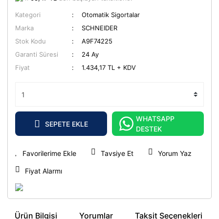
Kategori
Otomatik Sigortalar
Marka
SCHNEIDER
Stok Kodu
A9F74225
Garanti Süresi
24 Ay
Fiyat
1.434,17 TL + KDV
WHATSAPP
SEPETE EKLE
DESTEK
Tavsiye Et
Yorum Yaz
Fiyat Alarmı
Ürün Bilgisi
Yorumlar
Taksit Seçenekleri