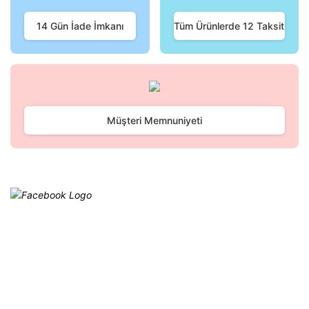
Ürün fiyatı diğer sitelerden daha pahalı.
Bu ürüne benzer farklı alternatifler olmalı.
14 Gün İade İmkanı
Tüm Ürünlerde 12 Taksit
Gönder
Müşteri Memnuniyeti
Facebook
@cagrielektrik
Kampanyalarımızı facebook
hesabımızdan takip edebilirsiniz.