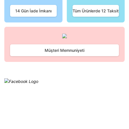
Ürün fiyatı diğer sitelerden daha pahalı.
Bu ürüne benzer farklı alternatifler olmalı.
14 Gün İade İmkanı
Tüm Ürünlerde 12 Taksit
Gönder
Müşteri Memnuniyeti
Facebook
@cagrielektrik
Kampanyalarımızı facebook
hesabımızdan takip edebilirsiniz.