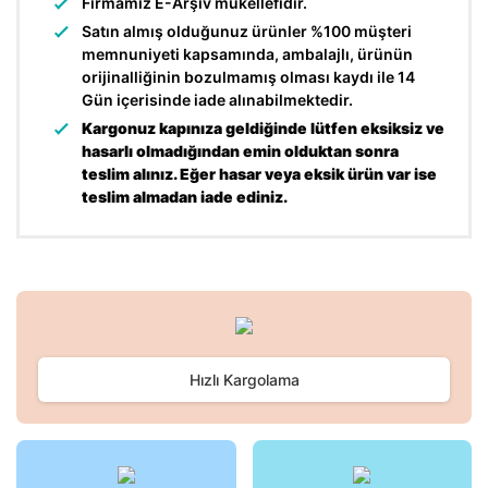
Firmamız E-Arşiv mükellefidir.
Satın almış olduğunuz ürünler %100 müşteri
memnuniyeti kapsamında, ambalajlı, ürünün
orijinalliğinin bozulmamış olması kaydı ile 14
Gün içerisinde iade alınabilmektedir.
Kargonuz kapınıza geldiğinde lütfen eksiksiz ve
hasarlı olmadığından emin olduktan sonra
teslim alınız. Eğer hasar veya eksik ürün var ise
teslim almadan iade ediniz.
Bu ürünün fiyat bilgisi, resim, ürün açıklamalarında ve diğer
konularda yetersiz gördüğünüz noktaları öneri formunu
Bu ürüne ilk yorumu siz yapın!
kullanarak tarafımıza iletebilirsiniz.
Görüş ve önerileriniz için teşekkür ederiz.
Hızlı Kargolama
Yorum Yaz
Ürün resmi kalitesiz, bozuk veya görüntülenemiyor.
Ürün açıklamasında eksik bilgiler bulunuyor.
Ürün bilgilerinde hatalar bulunuyor.