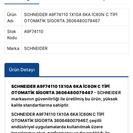
Ürün
SCHNEIDER A9F74110 1X10A 6KA İC60N C TİPİ
Adı
OTOMATİK SİGORTA 3606480079467
Stok
A9F74110
Kodu
Marka
SCHNEIDER
Ürün Detayı
SCHNEIDER A9F74110 1X10A 6KA İC60N C TİPİ
OTOMATİK SİGORTA 3606480079467
- SCHNEIDER
markasının güvenilirliği ile üretilmiş bu ürün, yüksek
kalite standartlarına sahiptir.
SCHNEIDER A9F74110 1X10A 6KA İC60N C TİPİ
OTOMATİK SİGORTA 3606480079467, çeşitli
endüstriyel uygulamalarda kullanılmak üzere
tasarlanmış olup, performansı ve dayanıklılığı ile