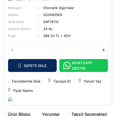
Kategori
Otomatik Sigortalar
Marka
SCHNEIDER
Stok Kodu
A9F74110
Garanti Süresi
24 Ay
Fiyat
488,33 TL + KDV
WHATSAPP
SEPETE EKLE
DESTEK
Tavsiye Et
Yorum Yaz
Fiyat Alarmı
Ürün Bilgisi
Yorumlar
Taksit Seçenekleri