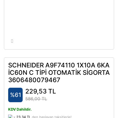
SCHNEIDER A9F74110 1X10A 6KA
İC60N C TİPİ OTOMATİK SİGORTA
3606480079467
229,53 TL
%61
586,00 TL
KDV Dahildir.
x
23,34 TL
den başlayan taksitlerle!