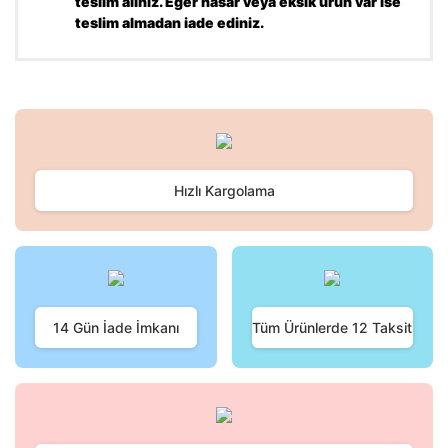
teslim alınız. Eğer hasar veya eksik ürün var ise
teslim almadan iade ediniz.
Bu ürünün fiyat bilgisi, resim, ürün açıklamalarında ve diğer
konularda yetersiz gördüğünüz noktaları öneri formunu
Bu ürüne ilk yorumu siz yapın!
kullanarak tarafımıza iletebilirsiniz.
Görüş ve önerileriniz için teşekkür ederiz.
Hızlı Kargolama
Yorum Yaz
Ürün resmi kalitesiz, bozuk veya görüntülenemiyor.
Ürün açıklamasında eksik bilgiler bulunuyor.
Ürün bilgilerinde hatalar bulunuyor.
Ürün fiyatı diğer sitelerden daha pahalı.
Bu ürüne benzer farklı alternatifler olmalı.
14 Gün İade İmkanı
Tüm Ürünlerde 12 Taksit