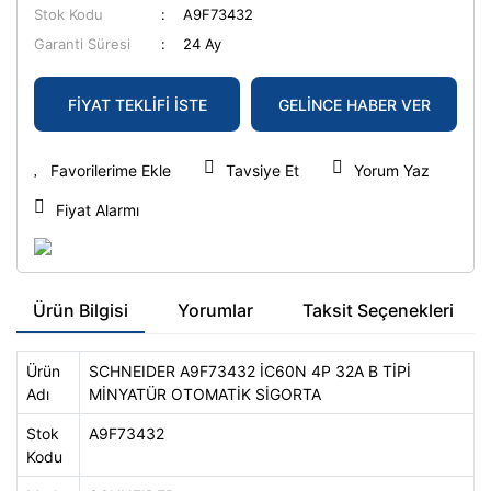
Stok Kodu
A9F73432
Garanti Süresi
24 Ay
FİYAT TEKLİFİ İSTE
GELİNCE HABER VER
Tavsiye Et
Yorum Yaz
Fiyat Alarmı
Ürün Bilgisi
Yorumlar
Taksit Seçenekleri
Ürün
SCHNEIDER A9F73432 İC60N 4P 32A B TİPİ
Adı
MİNYATÜR OTOMATİK SİGORTA
Stok
A9F73432
Kodu