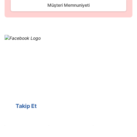
Gönder
Müşteri Memnuniyeti
Facebook
@cagrielektrik
Kampanyalarımızı facebook
hesabımızdan takip edebilirsiniz.
Takip Et