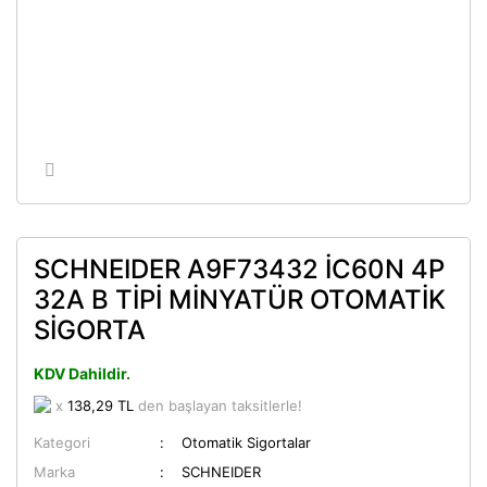
SCHNEIDER A9F73432 İC60N 4P
32A B TİPİ MİNYATÜR OTOMATİK
SİGORTA
KDV Dahildir.
x
138,29 TL
den başlayan taksitlerle!
Kategori
Otomatik Sigortalar
Marka
SCHNEIDER