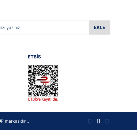
EKLE
ETBİS
P markasıdır...