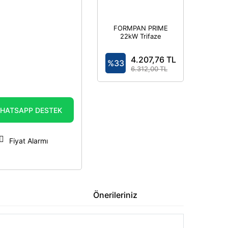
FORMPAN PRIME
22kW Trifaze
7,4kW Monofaze
- Elektrikli Araç
4.207,76 TL
Şarj Cihazı
%33
Kombinasyon
6.312,00 TL
Kutusu IP44
HATSAPP DESTEK
Fiyat Alarmı
Önerileriniz