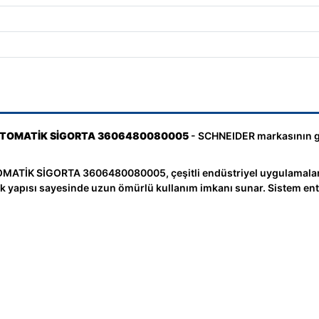
İ OTOMATİK SİGORTA 3606480080005
- SCHNEIDER markasının güve
ATİK SİGORTA 3606480080005, çeşitli endüstriyel uygulamalarda
knik yapısı sayesinde uzun ömürlü kullanım imkanı sunar. Sistem e