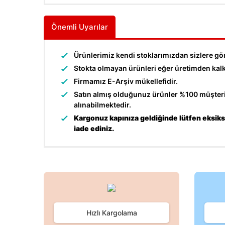
Önemli Uyarılar
Ürünlerimiz kendi stoklarımızdan sizlere gö
Stokta olmayan ürünleri eğer üretimden kalkma
Firmamız E-Arşiv mükellefidir.
Satın almış olduğunuz ürünler %100 müşteri 
alınabilmektedir.
Kargonuz kapınıza geldiğinde lütfen eksiksi
iade ediniz.
Bu ürünün fiyat bilgisi, resim, ürün açıklamalarında ve d
Görüş ve önerileriniz için teşekkür ederiz.
Ürün resmi kalitesiz, bozuk veya görüntülenemiyor.
Hızlı Kargolama
Ürün açıklamasında eksik bilgiler bulunuyor.