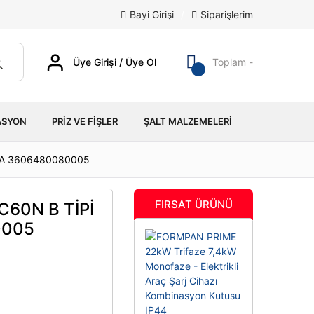
Bayi Girişi
/
Siparişlerim
Üye Girişi / Üye Ol
Toplam -
ASYON
PRIZ VE FIŞLER
ŞALT MALZEMELERI
TA 3606480080005
FIRSAT ÜRÜNÜ
C60N B TİPİ
0005