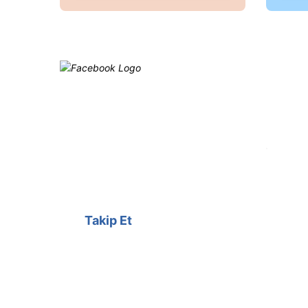
Ürün bilgilerinde hatalar bulunuyor.
Ürün fiyatı diğer sitelerden daha pahalı.
Bu ürüne benzer farklı alternatifler olmalı.
Facebook
@cagrielektrik
Kampanyalarımızı facebook
hesabımızdan takip edebilirsiniz.
Takip Et