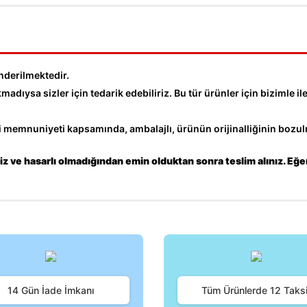
nderilmektedir.
dıysa sizler için tedarik edebiliriz. Bu tür ürünler için bizimle ile
memnuniyeti kapsamında, ambalajlı, ürünün orijinalliğinin bozulm
z ve hasarlı olmadığından emin olduktan sonra teslim alınız. Eğe
iğer konularda yetersiz gördüğünüz noktaları öneri formunu kullanarak tara
Bu ürüne ilk yorumu siz yapın!
14 Gün İade İmkanı
Tüm Ürünlerde 12 Taksi
Yorum Yaz