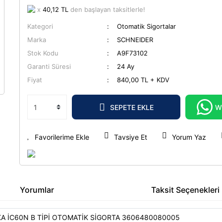
x
40,12 TL
den başlayan taksitlerle!
Kategori
Otomatik Sigortalar
Marka
SCHNEIDER
Stok Kodu
A9F73102
Garanti Süresi
24 Ay
Fiyat
840,00 TL + KDV
SEPETE EKLE
W
Tavsiye Et
Yorum Yaz
Yorumlar
Taksit Seçenekleri
KA İC60N B TİPİ OTOMATİK SİGORTA 3606480080005