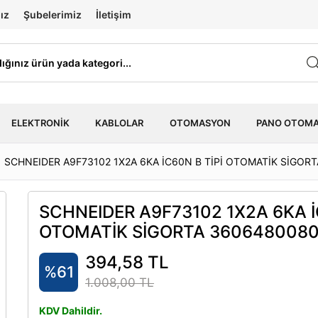
ız
Şubelerimiz
İletişim
ELEKTRONIK
KABLOLAR
OTOMASYON
PANO OTOM
SCHNEIDER A9F73102 1X2A 6KA İC60N B TİPİ OTOMATİK SİGOR
SCHNEIDER A9F73102 1X2A 6KA İ
OTOMATİK SİGORTA 360648008
394,58 TL
%61
1.008,00 TL
KDV Dahildir.