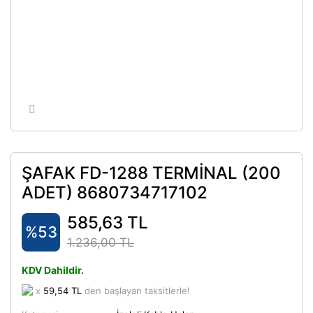
ŞAFAK FD-1288 TERMİNAL (200
ADET) 8680734717102
585,63 TL
%53
1.236,00 TL
KDV Dahildir.
x
59,54 TL
den başlayan taksitlerle!