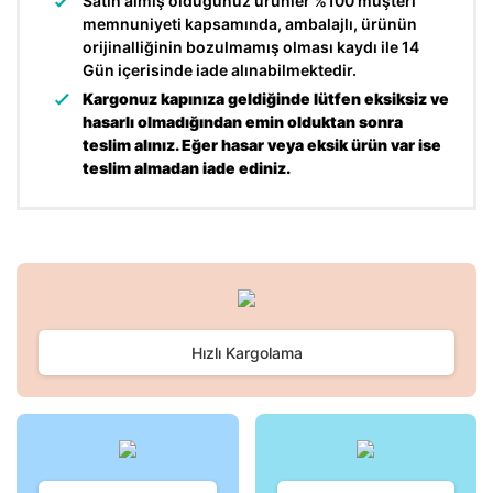
Satın almış olduğunuz ürünler %100 müşteri
memnuniyeti kapsamında, ambalajlı, ürünün
orijinalliğinin bozulmamış olması kaydı ile 14
Gün içerisinde iade alınabilmektedir.
Kargonuz kapınıza geldiğinde lütfen eksiksiz ve
hasarlı olmadığından emin olduktan sonra
teslim alınız. Eğer hasar veya eksik ürün var ise
teslim almadan iade ediniz.
Bu ürünün fiyat bilgisi, resim, ürün açıklamalarında ve diğer
konularda yetersiz gördüğünüz noktaları öneri formunu
Bu ürüne ilk yorumu siz yapın!
kullanarak tarafımıza iletebilirsiniz.
Görüş ve önerileriniz için teşekkür ederiz.
Hızlı Kargolama
Yorum Yaz
Ürün resmi kalitesiz, bozuk veya görüntülenemiyor.
Ürün açıklamasında eksik bilgiler bulunuyor.
Ürün bilgilerinde hatalar bulunuyor.
Ürün fiyatı diğer sitelerden daha pahalı.