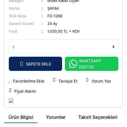
Kategori
İzoleli Kablo Uçları
Marka
ŞAFAK
Stok Kodu
FD-1288
Garanti Süresi
24 Ay
Fiyat
1.030,00 TL + KDV
WHATSAPP
SEPETE EKLE
DESTEK
Tavsiye Et
Yorum Yaz
Fiyat Alarmı
Ürün Bilgisi
Yorumlar
Taksit Seçenekleri