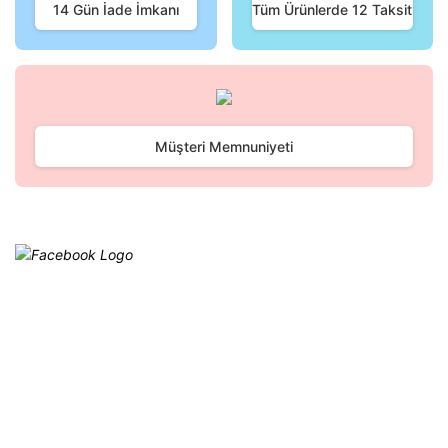
Bu ürüne benzer farklı alternatifler olmalı.
14 Gün İade İmkanı
Tüm Ürünlerde 12 Taksit
Gönder
Müşteri Memnuniyeti
Facebook
@cagrielektrik
Kampanyalarımızı facebook
hesabımızdan takip edebilirsiniz.