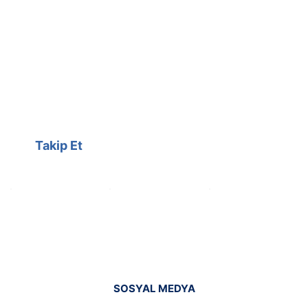
Facebook
@cagrielektrik
Kampanyalarımızı facebook
hesabımızdan takip edebilirsiniz.
Takip Et
SOSYAL MEDYA