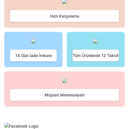
kullanarak tarafımıza iletebilirsiniz.
Görüş ve önerileriniz için teşekkür ederiz.
Hızlı Kargolama
Yorum Yaz
Ürün resmi kalitesiz, bozuk veya görüntülenemiyor.
Ürün açıklamasında eksik bilgiler bulunuyor.
Ürün bilgilerinde hatalar bulunuyor.
Ürün fiyatı diğer sitelerden daha pahalı.
Bu ürüne benzer farklı alternatifler olmalı.
14 Gün İade İmkanı
Tüm Ürünlerde 12 Taksit
Gönder
Müşteri Memnuniyeti