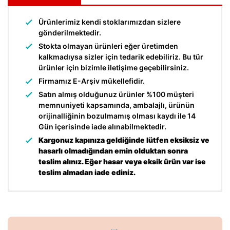
Ürünlerimiz kendi stoklarımızdan sizlere
gönderilmektedir.
Stokta olmayan ürünleri eğer üretimden
kalkmadıysa sizler için tedarik edebiliriz. Bu tür
ürünler için bizimle iletişime geçebilirsiniz.
Firmamız E-Arşiv mükellefidir.
Satın almış olduğunuz ürünler %100 müşteri
memnuniyeti kapsamında, ambalajlı, ürünün
orijinalliğinin bozulmamış olması kaydı ile 14
Gün içerisinde iade alınabilmektedir.
Kargonuz kapınıza geldiğinde lütfen eksiksiz ve
hasarlı olmadığından emin olduktan sonra
teslim alınız. Eğer hasar veya eksik ürün var ise
teslim almadan iade ediniz.
Bu ürünün fiyat bilgisi, resim, ürün açıklamalarında ve diğer
konularda yetersiz gördüğünüz noktaları öneri formunu
Bu ürüne ilk yorumu siz yapın!