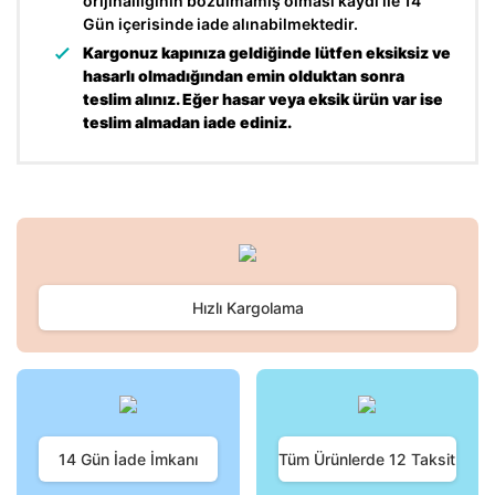
orijinalliğinin bozulmamış olması kaydı ile 14
Gün içerisinde iade alınabilmektedir.
Kargonuz kapınıza geldiğinde lütfen eksiksiz ve
hasarlı olmadığından emin olduktan sonra
teslim alınız. Eğer hasar veya eksik ürün var ise
teslim almadan iade ediniz.
Bu ürünün fiyat bilgisi, resim, ürün açıklamalarında ve diğer
konularda yetersiz gördüğünüz noktaları öneri formunu
Bu ürüne ilk yorumu siz yapın!
kullanarak tarafımıza iletebilirsiniz.
Görüş ve önerileriniz için teşekkür ederiz.
Hızlı Kargolama
Yorum Yaz
Ürün resmi kalitesiz, bozuk veya görüntülenemiyor.
Ürün açıklamasında eksik bilgiler bulunuyor.
Ürün bilgilerinde hatalar bulunuyor.
Ürün fiyatı diğer sitelerden daha pahalı.
Bu ürüne benzer farklı alternatifler olmalı.
14 Gün İade İmkanı
Tüm Ürünlerde 12 Taksit