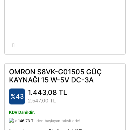
OMRON S8VK-G01505 GÜÇ
KAYNAĞI 15 W-5V DC-3A
1.443,08 TL
%43
2.547,00 TL
KDV Dahildir.
x
146,73 TL
den başlayan taksitlerle!