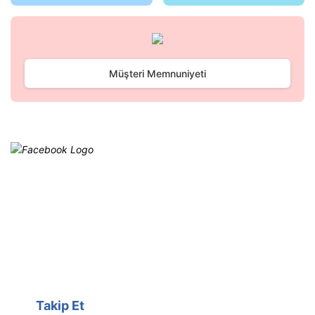
Gönder
Müşteri Memnuniyeti
Facebook
@cagrielektrik
Kampanyalarımızı facebook
hesabımızdan takip edebilirsiniz.
Takip Et