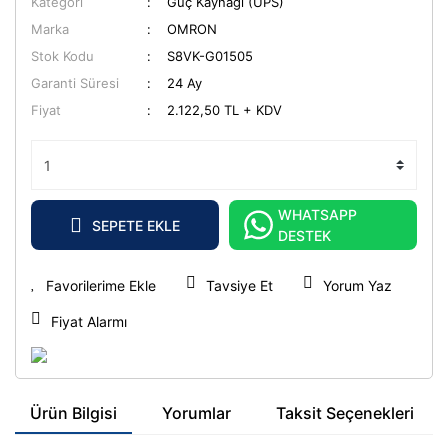
Kategori
Güç Kaynağı (UPS)
Marka
OMRON
Stok Kodu
S8VK-G01505
Garanti Süresi
24 Ay
Fiyat
2.122,50 TL + KDV
WHATSAPP
SEPETE EKLE
DESTEK
Tavsiye Et
Yorum Yaz
Fiyat Alarmı
Ürün Bilgisi
Yorumlar
Taksit Seçenekleri