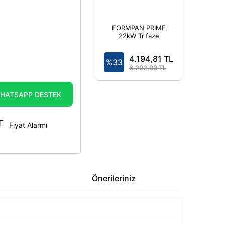
FORMPAN PRIME
22kW Trifaze
7,4kW Monofaze
- Elektrikli Araç
4.194,81 TL
Şarj Cihazı
%33
Kombinasyon
6.292,00 TL
Kutusu IP44
HATSAPP DESTEK
Fiyat Alarmı
Önerileriniz