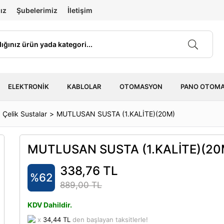
ız
Şubelerimiz
İletişim
ELEKTRONIK
KABLOLAR
OTOMASYON
PANO OTOM
Çelik Sustalar
MUTLUSAN SUSTA (1.KALİTE)(20M)
MUTLUSAN SUSTA (1.KALİTE)(20
338,76 TL
%62
889,00 TL
KDV Dahildir.
x
34,44 TL
den başlayan taksitlerle!