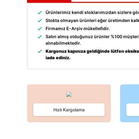
Ürünlerimiz kendi stoklarımızdan sizlere gö
Stokta olmayan ürünleri eğer üretimden kalkma
Firmamız E-Arşiv mükellefidir.
Satın almış olduğunuz ürünler %100 müşteri 
alınabilmektedir.
Kargonuz kapınıza geldiğinde lütfen eksiksi
iade ediniz.
Bu ürünün fiyat bilgisi, resim, ürün açıklamalarında ve d
Görüş ve önerileriniz için teşekkür ederiz.
Ürün resmi kalitesiz, bozuk veya görüntülenemiyor.
Hızlı Kargolama
Ürün açıklamasında eksik bilgiler bulunuyor.
Ürün bilgilerinde hatalar bulunuyor.
Ürün fiyatı diğer sitelerden daha pahalı.
Bu ürüne benzer farklı alternatifler olmalı.