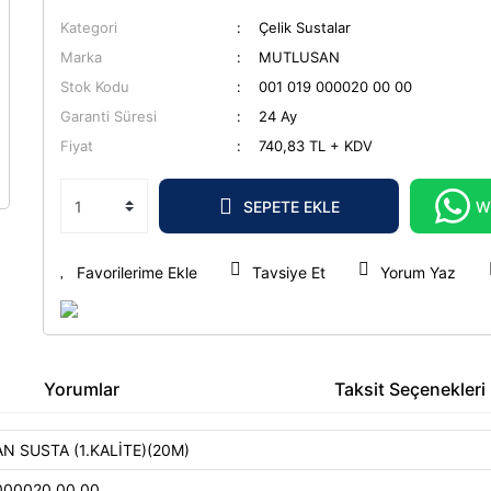
Kategori
Çelik Sustalar
Marka
MUTLUSAN
Stok Kodu
001 019 000020 00 00
Garanti Süresi
24 Ay
Fiyat
740,83 TL + KDV
SEPETE EKLE
W
Tavsiye Et
Yorum Yaz
Yorumlar
Taksit Seçenekleri
 SUSTA (1.KALİTE)(20M)
000020 00 00