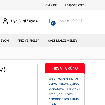
Bayi Girişi
/
Siparişlerim
Üye Girişi / Üye Ol
Toplam -
0,00 TL
0
ASYON
PRIZ VE FIŞLER
ŞALT MALZEMELERI
FIRSAT ÜRÜNÜ
M)