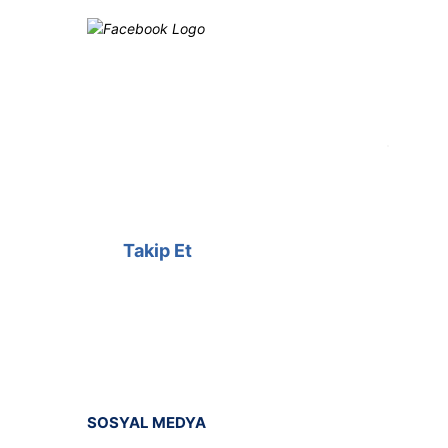
Facebook
@cagrielektrik
Kampanyalarımızı facebook
hesabımızdan takip edebilirsiniz.
Takip Et
SOSYAL MEDYA