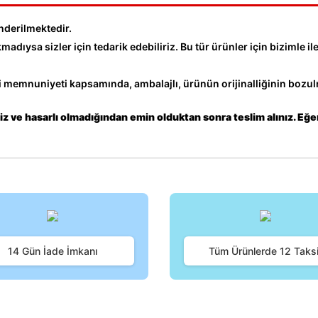
nderilmektedir.
dıysa sizler için tedarik edebiliriz. Bu tür ürünler için bizimle ile
memnuniyeti kapsamında, ambalajlı, ürünün orijinalliğinin bozulm
z ve hasarlı olmadığından emin olduktan sonra teslim alınız. Eğe
iğer konularda yetersiz gördüğünüz noktaları öneri formunu kullanarak tara
Bu ürüne ilk yorumu siz yapın!
14 Gün İade İmkanı
Tüm Ürünlerde 12 Taksi
Yorum Yaz