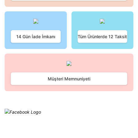
Ürün resmi kalitesiz, bozuk veya görüntülenemiyor.
Ürün açıklamasında eksik bilgiler bulunuyor.
Ürün bilgilerinde hatalar bulunuyor.
Ürün fiyatı diğer sitelerden daha pahalı.
Bu ürüne benzer farklı alternatifler olmalı.
14 Gün İade İmkanı
Tüm Ürünlerde 12 Taksit
Gönder
Müşteri Memnuniyeti
Facebook
@cagrielektrik