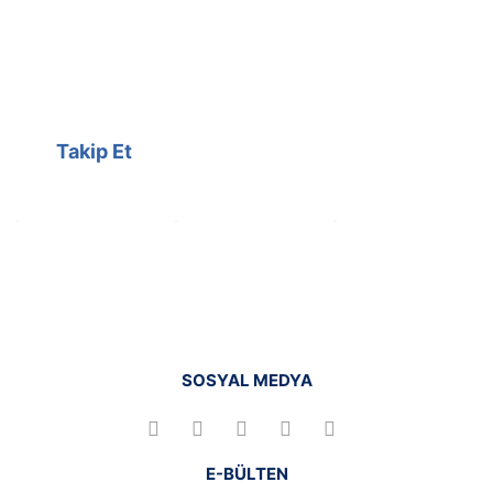
Kampanyalarımızı facebook
hesabımızdan takip edebilirsiniz.
Takip Et
SOSYAL MEDYA
E-BÜLTEN