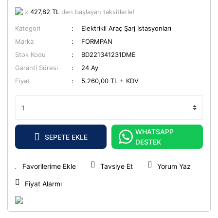
x
427,82 TL
den başlayan taksitlerle!
Kategori
Elektrikli Araç Şarj İstasyonları
Marka
FORMPAN
Stok Kodu
BD221341231DME
Garanti Süresi
24 Ay
Fiyat
5.260,00 TL + KDV
WHATSAPP
SEPETE EKLE
DESTEK
Tavsiye Et
Yorum Yaz
Fiyat Alarmı