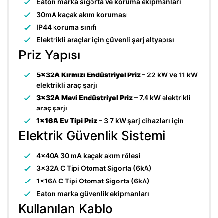
Eaton marka sigorta ve koruma ekipmanları
30mA kaçak akım koruması
IP44 koruma sınıfı
Elektrikli araçlar için güvenli şarj altyapısı
Priz Yapısı
5x32A Kırmızı Endüstriyel Priz
– 22 kW ve 11 kW
elektrikli araç şarjı
3x32A Mavi Endüstriyel Priz
– 7.4 kW elektrikli
araç şarjı
1x16A Ev Tipi Priz
– 3.7 kW şarj cihazları için
Elektrik Güvenlik Sistemi
4x40A 30 mA kaçak akım rölesi
3x32A C Tipi Otomat Sigorta (6kA)
1x16A C Tipi Otomat Sigorta (6kA)
Eaton marka güvenlik ekipmanları
Kullanılan Kablo