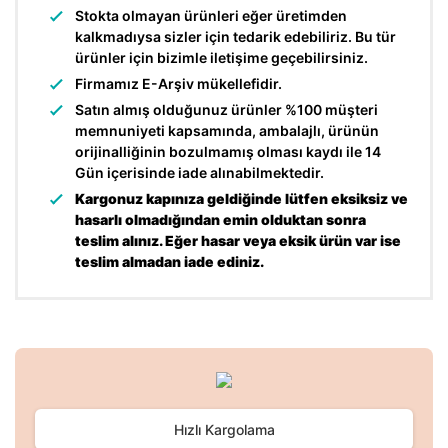
Stokta olmayan ürünleri eğer üretimden
kalkmadıysa sizler için tedarik edebiliriz. Bu tür
ürünler için bizimle iletişime geçebilirsiniz.
Firmamız E-Arşiv mükellefidir.
Satın almış olduğunuz ürünler %100 müşteri
memnuniyeti kapsamında, ambalajlı, ürünün
orijinalliğinin bozulmamış olması kaydı ile 14
Gün içerisinde iade alınabilmektedir.
Kargonuz kapınıza geldiğinde lütfen eksiksiz ve
hasarlı olmadığından emin olduktan sonra
teslim alınız. Eğer hasar veya eksik ürün var ise
teslim almadan iade ediniz.
Bu ürünün fiyat bilgisi, resim, ürün açıklamalarında ve diğer
konularda yetersiz gördüğünüz noktaları öneri formunu
Bu ürüne ilk yorumu siz yapın!
kullanarak tarafımıza iletebilirsiniz.
Görüş ve önerileriniz için teşekkür ederiz.
Hızlı Kargolama
Yorum Yaz