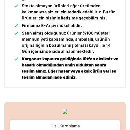
Stokta olmayan ürünleri eğer üretimden
kalkmadıysa sizler için tedarik edebiliriz. Bu tür
ürünler için bizimle iletişime geçebilirsiniz.
Firmamız E-Arşiv mükellefidir.
Satın almış olduğunuz ürünler %100 müşteri
memnuniyeti kapsamında, ambalajlı, ürünün
orijinalliğinin bozulmamış olması kaydı ile 14
Gün içerisinde iade alınabilmektedir.
Kargonuz kapınıza geldiğinde lütfen eksiksiz ve
hasarlı olmadığından emin olduktan sonra
teslim alınız. Eğer hasar veya eksik ürün var ise
teslim almadan iade ediniz.
Bu ürünün fiyat bilgisi, resim, ürün açıklamalarında ve diğer
konularda yetersiz gördüğünüz noktaları öneri formunu
Bu ürüne ilk yorumu siz yapın!
kullanarak tarafımıza iletebilirsiniz.
Görüş ve önerileriniz için teşekkür ederiz.
Hızlı Kargolama
Yorum Yaz