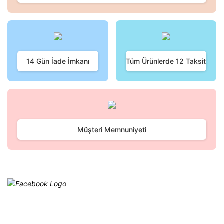
Ürün resmi kalitesiz, bozuk veya görüntülenemiyor.
Ürün açıklamasında eksik bilgiler bulunuyor.
Ürün bilgilerinde hatalar bulunuyor.
Ürün fiyatı diğer sitelerden daha pahalı.
Bu ürüne benzer farklı alternatifler olmalı.
14 Gün İade İmkanı
Tüm Ürünlerde 12 Taksit
Gönder
Müşteri Memnuniyeti
Facebook