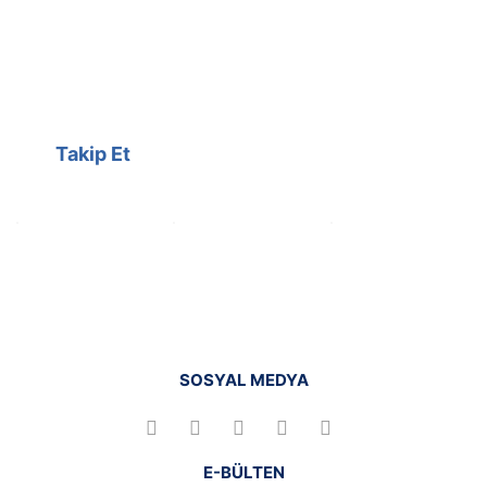
@cagrielektrik
Kampanyalarımızı facebook
hesabımızdan takip edebilirsiniz.
Takip Et
SOSYAL MEDYA
E-BÜLTEN