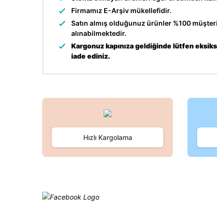
Firmamız E-Arşiv mükellefidir.
Satın almış olduğunuz ürünler %100 müşteri 
alınabilmektedir.
Kargonuz kapınıza geldiğinde lütfen eksiksi
iade ediniz.
Bu ürünün fiyat bilgisi, resim, ürün açıklamalarında ve d
Görüş ve önerileriniz için teşekkür ederiz.
Ürün resmi kalitesiz, bozuk veya görüntülenemiyor.
Hızlı Kargolama
Ürün açıklamasında eksik bilgiler bulunuyor.
Ürün bilgilerinde hatalar bulunuyor.
Ürün fiyatı diğer sitelerden daha pahalı.
Bu ürüne benzer farklı alternatifler olmalı.
Facebook