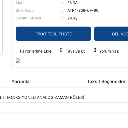
Marka
ENDA
Stok Kodu
ATP4-S08-UV-60
Garanti Süresi
24 Ay
FİYAT TEKLİFİ İSTE
GELİNC
Tavsiye Et
Yorum Yaz
Yorumlar
Taksit Seçenekleri
LTİ FONKSİYONLU ANALOG ZAMAN RÖLESİ