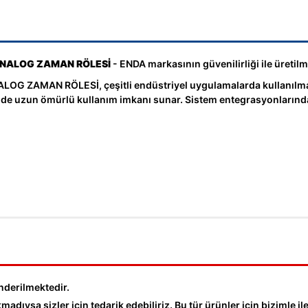
ANALOG ZAMAN RÖLESİ
- ENDA markasının güvenilirliği ile üretilm
ZAMAN RÖLESİ, çeşitli endüstriyel uygulamalarda kullanılmak 
sinde uzun ömürlü kullanım imkanı sunar. Sistem entegrasyonlarında
nderilmektedir.
dıysa sizler için tedarik edebiliriz. Bu tür ürünler için bizimle ile