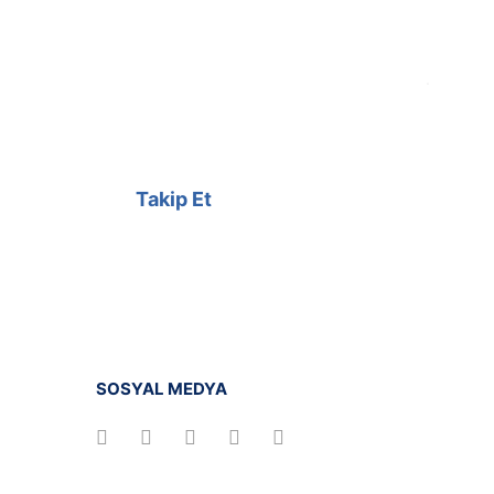
@cagrielektrik
Kampanyalarımızı facebook
hesabımızdan takip edebilirsiniz.
Takip Et
SOSYAL MEDYA