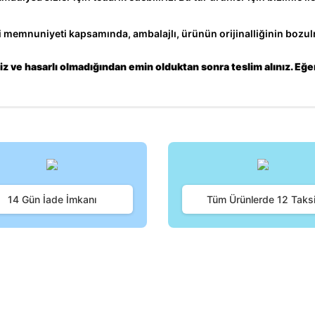
memnuniyeti kapsamında, ambalajlı, ürünün orijinalliğinin bozulm
z ve hasarlı olmadığından emin olduktan sonra teslim alınız. Eğe
iğer konularda yetersiz gördüğünüz noktaları öneri formunu kullanarak tara
Bu ürüne ilk yorumu siz yapın!
14 Gün İade İmkanı
Tüm Ürünlerde 12 Taksi
Yorum Yaz