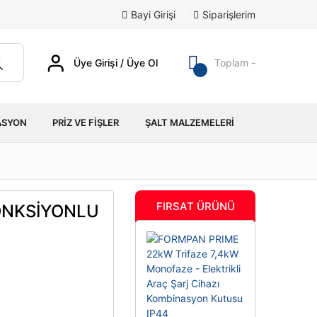
Bayi Girişi
/
Siparişlerim
Üye Girişi / Üye Ol
Toplam -
ASYON
PRIZ VE FIŞLER
ŞALT MALZEMELERI
FIRSAT ÜRÜNÜ
ONKSİYONLU