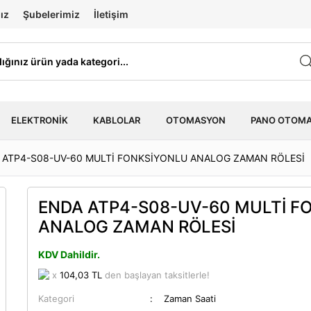
ız
Şubelerimiz
İletişim
ELEKTRONIK
KABLOLAR
OTOMASYON
PANO OTOM
 ATP4-S08-UV-60 MULTİ FONKSİYONLU ANALOG ZAMAN RÖLESİ
ENDA ATP4-S08-UV-60 MULTİ F
ANALOG ZAMAN RÖLESİ
KDV Dahildir.
x
104,03 TL
den başlayan taksitlerle!
Kategori
Zaman Saati